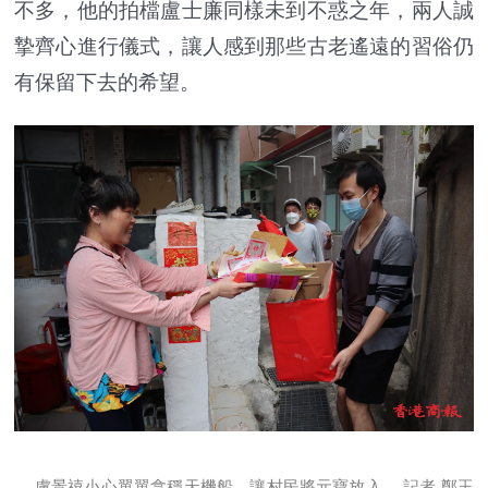
不多，他的拍檔盧士廉同樣未到不惑之年，兩人誠
摯齊心進行儀式，讓人感到那些古老遙遠的習俗仍
有保留下去的希望。
盧景禧小心翼翼拿穩天機船，讓村民將元寶放入。 記者 鄭玉