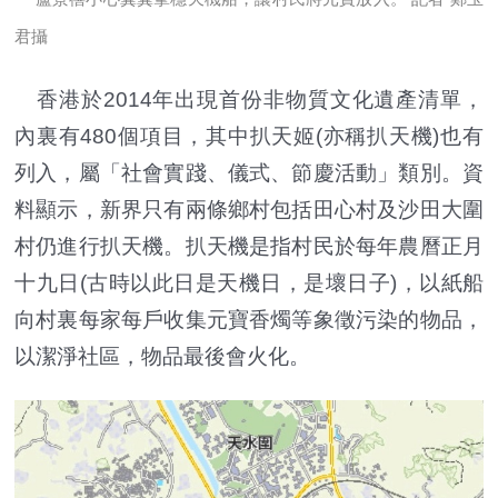
君攝
香港於2014年出現首份非物質文化遺產清單，
內裏有480個項目，其中扒天姬(亦稱扒天機)也有
列入，屬「社會實踐、儀式、節慶活動」類別。資
料顯示，新界只有兩條鄉村包括田心村及沙田大圍
村仍進行扒天機。扒天機是指村民於每年農曆正月
十九日(古時以此日是天機日，是壞日子)，以紙船
向村裏每家每戶收集元寶香燭等象徵污染的物品，
以潔淨社區，物品最後會火化。