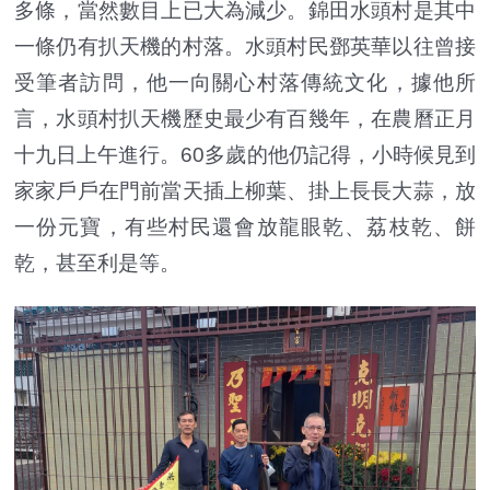
多條，當然數目上已大為減少。錦田水頭村是其中
一條仍有扒天機的村落。水頭村民鄧英華以往曾接
受筆者訪問，他一向關心村落傳統文化，據他所
言，水頭村扒天機歷史最少有百幾年，在農曆正月
十九日上午進行。60多歲的他仍記得，小時候見到
家家戶戶在門前當天插上柳葉、掛上長長大蒜，放
一份元寶，有些村民還會放龍眼乾、荔枝乾、餅
乾，甚至利是等。