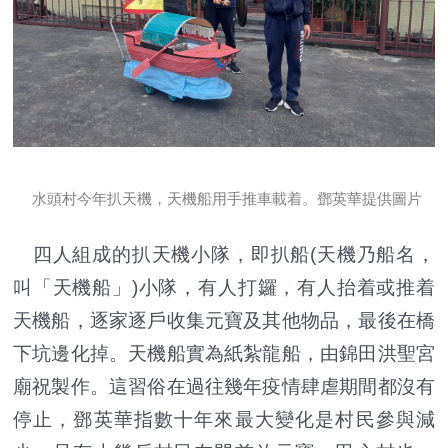
水頭村今年扒天機，天機船用手推車載着。鄧英華提供圖片
四人組成的扒天機小隊，即扒船(天機乃船名，
叫「天機船」)小隊，有人打鑼，有人抬着或推着
天機船，逐家逐戶收集元寶及其他物品，最後在橋
下坑邊化掉。天機船實為紙紮龍船，由錦田洪聖宮
廟祝製作。這習俗在過往幾年疫情肆虐期間都沒有
停止，鄧英華指數十年來最大變化是村民參與減