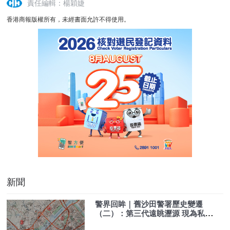
責任編輯：楊穎婕
香港商報版權所有，未經書面允許不得使用。
新聞
警界回眸｜舊沙田警署歷史變遷
（二）：第三代遠眺瀝源 現為私人
屋苑