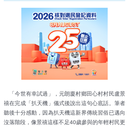
「今世有幸試過」，元朗廈村鄉田心村村民盧景
禧在完成「扒天機」儀式後說出這句心底話。筆者
聽後十分感動，因為扒天機這新界傳統習俗已邁向
沒落階段，像景禧這樣不足40歲參與的年輕村民更