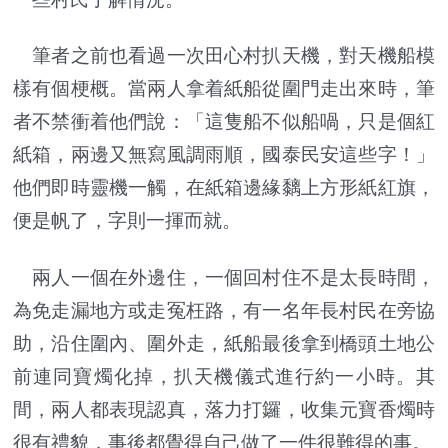
筆者之前也看過一次田心村扒天機，對天機船模
樣有個梗概。當兩人拿着紙船從圍門走出來時，筆
者不禁衝着他們說：「這隻船不似船喎，只是個紅
紙箱，兩邊又無寫風調雨順，國泰民安這些字！」
他們即時靈機一觸，在紙箱邊緣黐上方形紙紅旗，
便是帆了，字則一揮而就。
兩人一個在外邊住，一個回村住不是太長時間，
為免走漏地方或走冤枉路，有一名年長村民在旁協
助，沿住圍內、圍外走，紙船最後拿到橋頭土地公
前連同寶燭化掉，扒天機儀式進行約一小時。其
間，兩人都表現認真，落力打鑼，收集元寶香燭時
很有禮貌，事後都覺得自己做了一件很難得的事。