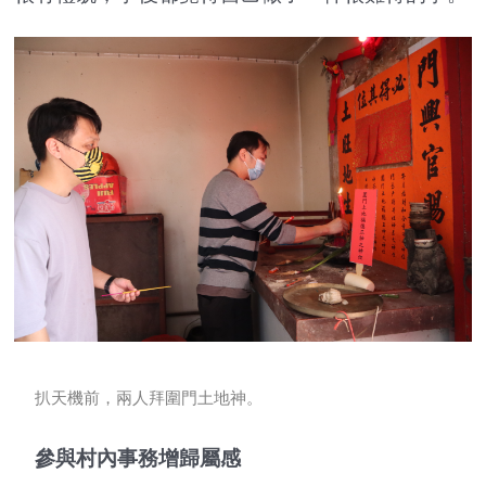
扒天機前，兩人拜圍門土地神。
參與村內事務增歸屬感