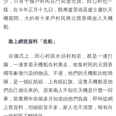
少，只有十幾戶村民在門前放元寶。田心村也一
樣，在今年正月十九日，觀摩盧景禧及盧士廉扒天
機期間，大約有十來戶村民將元寶香燭放入天機
船。
靠上網查資料「造船」
在儀式上，田心村跟水頭村相若，都是一邊打
鑼，一邊拿着天機船在村裏走，收集村民的元寶香
燭等象徵污染的物品。不過，他們的天機船比較簡
陋，是一個紅紙箱，上有紙紅旗。這隻天機船是他
們自己做出來的。原來兩人不知扒天機是什麼一回
事，當農曆年前個多月知道由他們負責，即時從網
上查資料，但細節並不多，家人也不清楚，唯有向
一些村民了解情況。