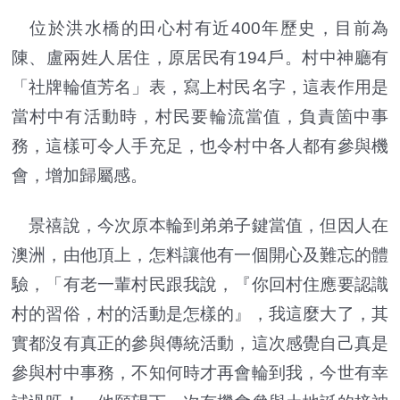
位於洪水橋的田心村有近400年歷史，目前為
陳、盧兩姓人居住，原居民有194戶。村中神廳有
「社牌輪值芳名」表，寫上村民名字，這表作用是
當村中有活動時，村民要輪流當值，負責箇中事
務，這樣可令人手充足，也令村中各人都有參與機
會，增加歸屬感。
景禧說，今次原本輪到弟弟子鍵當值，但因人在
澳洲，由他頂上，怎料讓他有一個開心及難忘的體
驗，「有老一輩村民跟我說，『你回村住應要認識
村的習俗，村的活動是怎樣的』，我這麼大了，其
實都沒有真正的參與傳統活動，這次感覺自己真是
參與村中事務，不知何時才再會輪到我，今世有幸