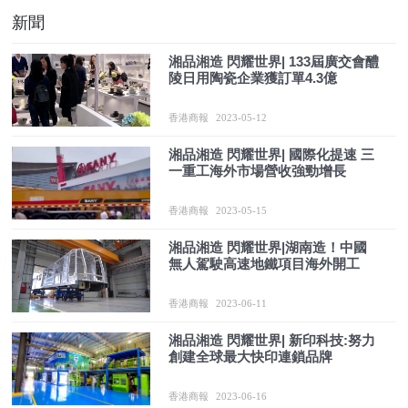
新聞
湘品湘造 閃耀世界| 133屆廣交會醴
陵日用陶瓷企業獲訂單4.3億
香港商報
2023-05-12
湘品湘造 閃耀世界| 國際化提速 三
一重工海外市場營收強勁增長
香港商報
2023-05-15
湘品湘造 閃耀世界|湖南造！中國
無人駕駛高速地鐵項目海外開工
香港商報
2023-06-11
湘品湘造 閃耀世界| 新印科技:努力
創建全球最大快印連鎖品牌
香港商報
2023-06-16