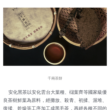
千兩茶餅
安化黑茶以安化雲台大葉種、櫧葉齊等國家級優
良茶樹鮮葉為原料，經攤放、殺青、初揉、渥堆、
復揉、乾燥等工序加工成黑毛茶，再經各種不同的