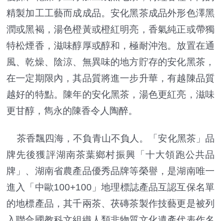
精製加工工藝而成成品。安化黑茶成品外形色澤黑
潤或黑褐，湯色橙黃或橙紅明亮，香氣純正或帶獨
特松煙香，滋味醇厚或醇和，極耐沖泡。放置在通
風、乾燥、陰涼、無異味的地方貯存的安化黑茶，
在一定期限內，其品質將進一步升華，有越陳品質
越好的特點。陳年的安化黑茶，湯色更紅亮，滋味
更甘醇，雋永的陳香令人陶醉。
茶香飄四海，不負青山不負人。「安化黑茶」品
牌先後獲評湖南茶葉鄉村振興「十大領跑公共品
牌」、湖南省農產品優秀品牌等榮譽，是湖南唯一
進入「中歐100+100」地理標誌產品互認互保名單
的地標產品，其千兩茶、茯磚茶製作技藝更是被列
入聯合國教科文組織人類非物質文化遺產代表作名