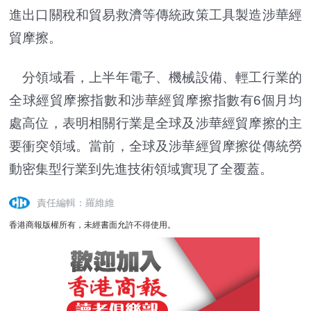
進出口關稅和貿易救濟等傳統政策工具製造涉華經
貿摩擦。
分領域看，上半年電子、機械設備、輕工行業的
全球經貿摩擦指數和涉華經貿摩擦指數有6個月均
處高位，表明相關行業是全球及涉華經貿摩擦的主
要衝突領域。當前，全球及涉華經貿摩擦從傳統勞
動密集型行業到先進技術領域實現了全覆蓋。
責任編輯：羅維維
香港商報版權所有，未經書面允許不得使用。