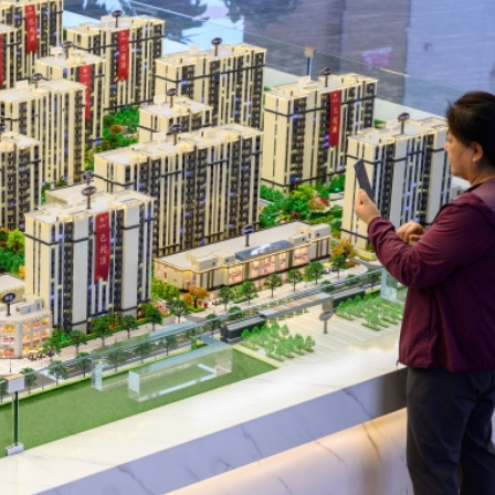
.58萬億 利潤總額近936億
讀新玩法
理黎智英求情 罪證如山豈能妄想輕判
災獨立委員會工作 李家超暫停3項公職委任
據見證文儒沉香從傳統邁向現代
察團來瓊考察
費約18億元
.58萬億 利潤總額近936億
讀新玩法