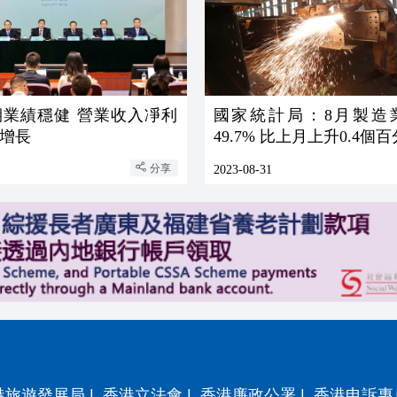
期業績穩健 營業收入凈利
國家統計局：8月製造業
增長
49.7% 比上月上升0.4個
分享
2023-08-31
港旅遊發展局
|
香港立法會
|
香港廉政公署
|
香港申訴專