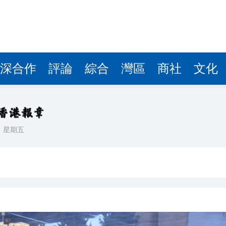
據見證文儒沉香從傳統邁向現代
察團來瓊考察
費約18億元
深合作
評論
綜合
灣區
商社
文化
.58萬億 利潤總額近936億
讀新玩法
理黎智英求情 罪證如山豈能妄想輕判
日
星期五
災獨立委員會工作 李家超暫停3項公職委任
據見證文儒沉香從傳統邁向現代
察團來瓊考察
費約18億元