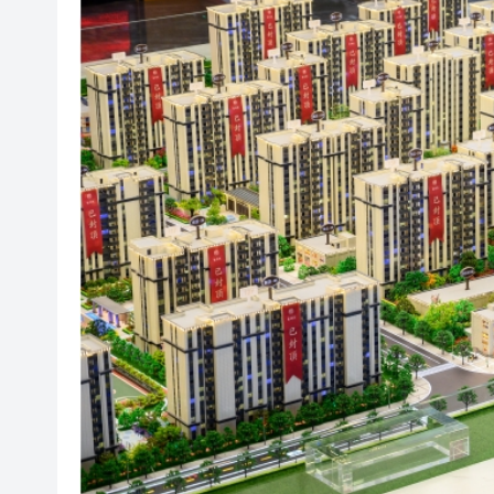
山東26戶省屬國企去年合計營收2
瀋陽鐵西校園閱讀活動解鎖閱
黎智英案｜吳良好：依法公正處
騰出更多時間專注做好宏福苑火
50餘位頂尖專家共話時代命題
海南澄邁文儒煥新升級 五組數
梁振英率港區全國政協委員考
2025年海南儋州以舊換新帶動消
山東26戶省屬國企去年合計營收2
瀋陽鐵西校園閱讀活動解鎖閱