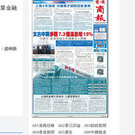
業金融
：
趙桐曲