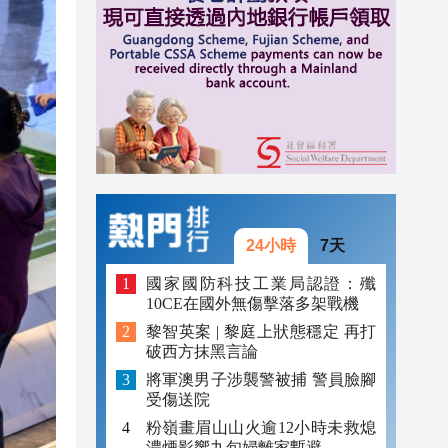
20:40
20:39
21:08
21:04
20:55
20:42
24小時
7天
20:42
國家國防科技工業局認證：殲
10CE在國外無傷擊落多架戰機
20:41
黎智英案 | 黎庭上狀態穩定 再打
破西方抹黑言論
20:40
將軍澳男子涉襲警被捕 警員臉腳
20:39
受傷送院
粉嶺畫眉山山火逾12小時未救熄
濃煙影響九旬婦離家暫避