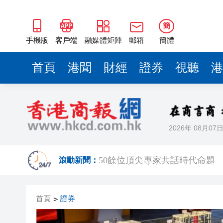
50餘位頂尖專家共話時代命題
海南澄邁文儒煥新升級 五組數
簡
梁振英率港區全國政協委員考
手機版
客戶端
融媒體矩陣
郵箱
簡體
2025年海南儋州以舊換新帶動消
首頁
港聞
財經
證券
視聽
港
山東26戶省屬國企去年合計營收2
瀋陽鐵西校園閱讀活動解鎖閱
黎智英案｜吳良好：依法公正處
2026年 08月07
騰出更多時間專注做好宏福苑火
50餘位頂尖專家共話時代命題
滾動新聞：
海南澄邁文儒煥新升級 五組數
首頁
證券
>
梁振英率港區全國政協委員考
2025年海南儋州以舊換新帶動消