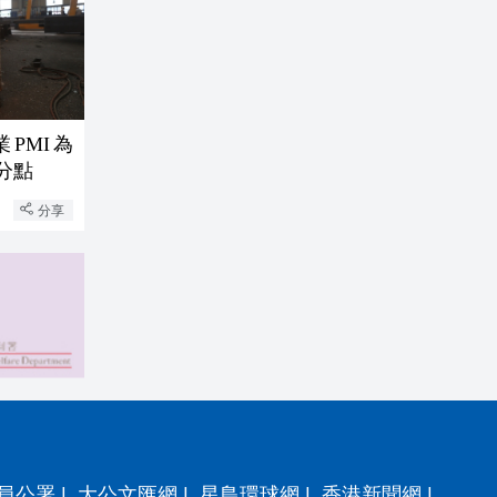
PMI為
百分點
分享
員公署
|
大公文匯網
|
星島環球網
|
香港新聞網
|