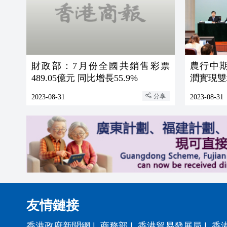
財政部：7月份全國共銷售彩票
農行中
489.05億元 同比增長55.9%
潤實現雙
分享
2023-08-31
2023-08-31
友情鏈接
香港政府新聞網
|
商務部
|
香港貿易發展局
|
香