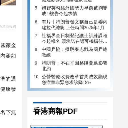
黎智英勾結外國勢力早前被判罪
成 9被告今起求情
有片丨特朗普發文稱自己是委內
香港商報網
瑞拉代總統 上任時間2026年1月
社福界全日制登記護士訓練課程
今起報名 須承諾在認可機構任職
、國家金
至少三年
中國乒協：擬聘秦志戩為國乒總
教練
內容如
特朗普：不在乎因格陵蘭島影響
北約
公營醫療收費改革首周成效顯現
準的通
急症室非緊急求診降18%
穩健康發
香港商報PDF
名下無