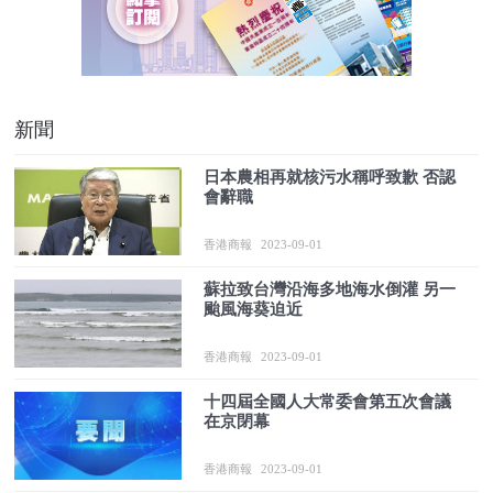
新聞
日本農相再就核污水稱呼致歉 否認
會辭職
香港商報
2023-09-01
蘇拉致台灣沿海多地海水倒灌 另一
颱風海葵迫近
香港商報
2023-09-01
十四屆全國人大常委會第五次會議
在京閉幕
香港商報
2023-09-01