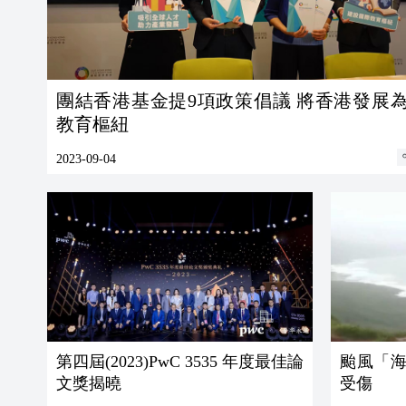
團結香港基金提9項政策倡議 將香港發展
教育樞紐
2023-09-04
第四屆(2023)PwC 3535 年度最佳論
颱風「海
文獎揭曉
受傷