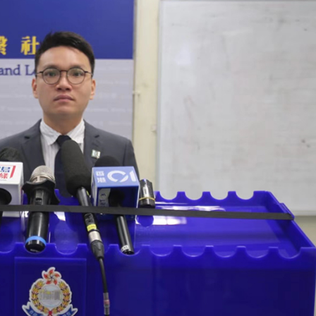
.58萬億 利潤總額近936億
讀新玩法
理黎智英求情 罪證如山豈能妄想輕判
災獨立委員會工作 李家超暫停3項公職委任
據見證文儒沉香從傳統邁向現代
察團來瓊考察
費約18億元
.58萬億 利潤總額近936億
讀新玩法