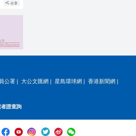
分享
員公署
|
大公文匯網
|
星島環球網
|
香港新聞網
|
記者證查詢