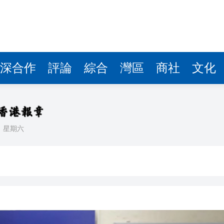
據見證文儒沉香從傳統邁向現代
察團來瓊考察
費約18億元
深合作
評論
綜合
灣區
商社
文化
.58萬億 利潤總額近936億
讀新玩法
理黎智英求情 罪證如山豈能妄想輕判
日
星期六
災獨立委員會工作 李家超暫停3項公職委任
據見證文儒沉香從傳統邁向現代
察團來瓊考察
費約18億元