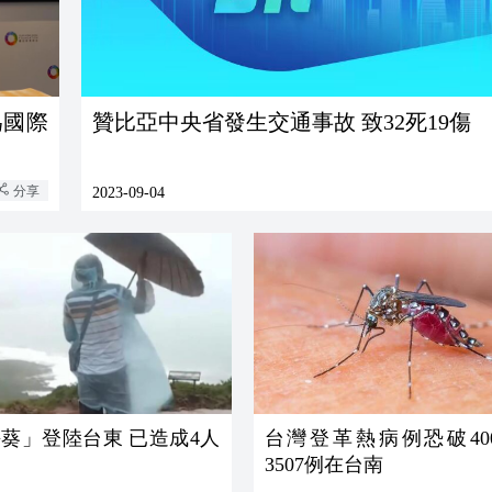
為國際
贊比亞中央省發生交通事故 致32死19傷
分享
2023-09-04
葵」登陸台東 已造成4人
台灣登革熱病例恐破400
3507例在台南