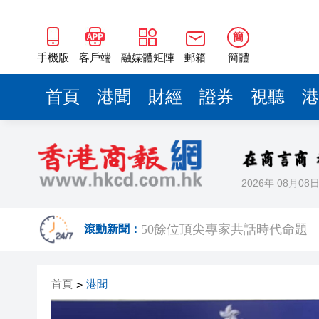
50餘位頂尖專家共話時代命題
海南澄邁文儒煥新升級 五組數
簡
梁振英率港區全國政協委員考
手機版
客戶端
融媒體矩陣
郵箱
簡體
2025年海南儋州以舊換新帶動消
首頁
港聞
財經
證券
視聽
港
山東26戶省屬國企去年合計營收2
瀋陽鐵西校園閱讀活動解鎖閱
黎智英案｜吳良好：依法公正處
2026年 08月08
騰出更多時間專注做好宏福苑火
50餘位頂尖專家共話時代命題
滾動新聞：
海南澄邁文儒煥新升級 五組數
首頁
港聞
>
梁振英率港區全國政協委員考
2025年海南儋州以舊換新帶動消