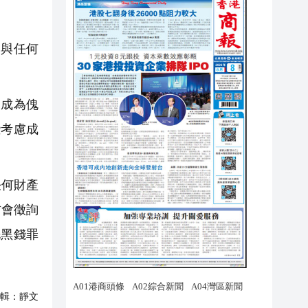
與任何
成為傀
些考慮成
任何財產
方會徵詢
洗黑錢罪
輯：
靜文