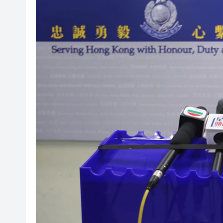
山東26戶省屬國企去年合計營收2
瀋陽鐵西校園閱讀活動解鎖閱
黎智英案｜吳良好：依法公正處
騰出更多時間專注做好宏福苑火
50餘位頂尖專家共話時代命題
海南澄邁文儒煥新升級 五組數
梁振英率港區全國政協委員考
2025年海南儋州以舊換新帶動消
山東26戶省屬國企去年合計營收2
瀋陽鐵西校園閱讀活動解鎖閱