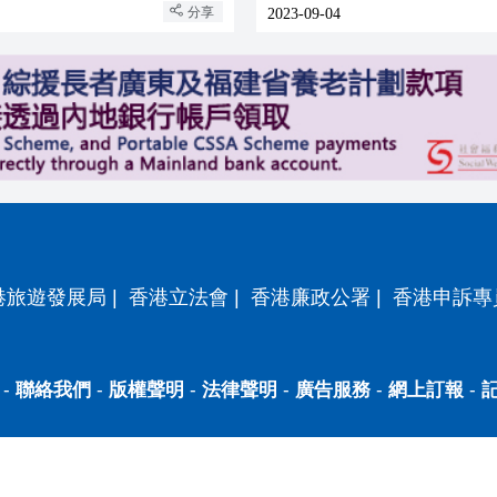
分享
2023-09-04
港旅遊發展局
|
香港立法會
|
香港廉政公署
|
香港申訴專
-
聯絡我們
-
版權聲明
-
法律聲明
-
廣告服務
-
網上訂報
-