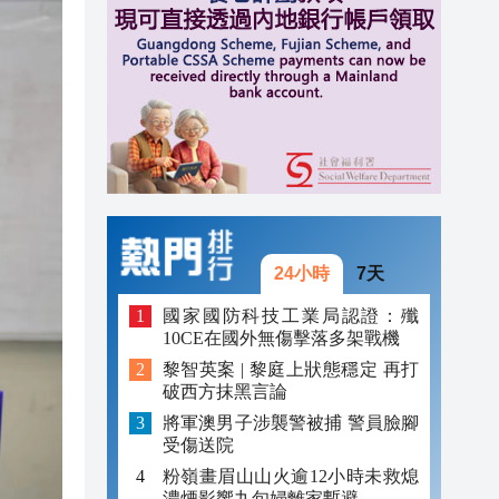
20:40
20:39
21:08
21:04
20:55
20:42
24小時
7天
20:42
國家國防科技工業局認證：殲
10CE在國外無傷擊落多架戰機
20:41
黎智英案 | 黎庭上狀態穩定 再打
破西方抹黑言論
20:40
將軍澳男子涉襲警被捕 警員臉腳
20:39
受傷送院
粉嶺畫眉山山火逾12小時未救熄
濃煙影響九旬婦離家暫避