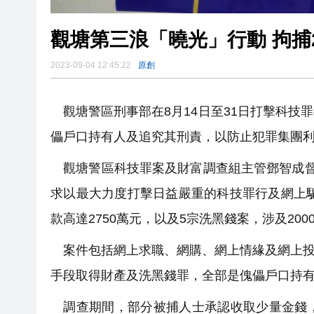
觀塘第三浪「曉光」行動 拘捕2
2023-09-04 12:45:22
原創
觀塘警區刑事部在8月14日至31日打擊科技
儡戶口持有人及追究其刑責，以防止犯罪集團
觀塘警區科技罪案及財富調查組主管鄧智成
求以最大力度打擊日益嚴重的科技罪行及網上騙
款高達2750萬元，以及5宗洗黑錢案，涉及200
案件包括網上求職、網購、網上情緣及網上投資
手段取得財產及洗黑錢罪，全部是傀儡戶口持
調查期間，部分被捕人士承認收取少量金錢，