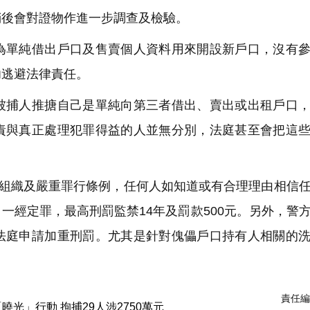
稍後會對證物作進一步調查及檢驗。
單純借出戶口及售賣個人資料用來開設新戶口，沒有參
功逃避法律責任。
捕人推搪自己是單純向第三者借出、賣出或出租戶口，
責與真正處理犯罪得益的人並無分別，法庭甚至會把這
有組織及嚴重罪行條例，任何人如知道或有合理理由相信
一經定罪，最高刑罰監禁14年及罰款500元。另外，警
法庭申請加重刑罰。尤其是針對傀儡戶口持有人相關的
責任編