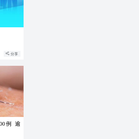
分享
0例 逾