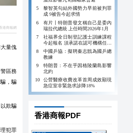
黎智英勾結外國勢力早前被判罪
成 9被告今起求情
有片丨特朗普發文稱自己是委內
香港商報網
瑞拉代總統 上任時間2026年1月
社福界全日制登記護士訓練課程
今起報名 須承諾在認可機構任職
捕大量傀
至少三年
中國乒協：擬聘秦志戩為國乒總
教練
特朗普：不在乎因格陵蘭島影響
塘警區務
北約
公營醫療收費改革首周成效顯現
詐騙，騙
急症室非緊急求診降18%
、以欺騙
香港商報PDF
理犯罪