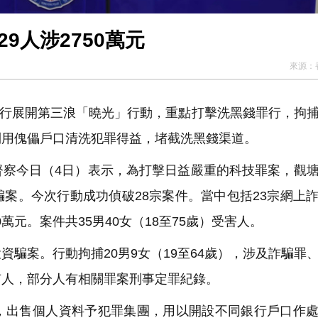
9人涉2750萬元
來源：
罪行展開第三浪「曉光」行動，重點打擊洗黑錢罪行，拘
利用傀儡戶口清洗犯罪得益，堵截洗黑錢渠道。
督察今日（
4日
）表示，為打擊日益嚴重的科技罪案，觀
案。今次行動成功偵破28宗案件。當中包括23宗網上
0萬元。案件共35男40女
（
18至75歲
）
受害人。
騙案。行動拘捕20男9女
（
19至64歲
）
，涉及詐騙罪
有人，部分人有相關罪案刑事定罪紀錄。
出售個人資料予犯罪集團，用以開設不同銀行戶口作處