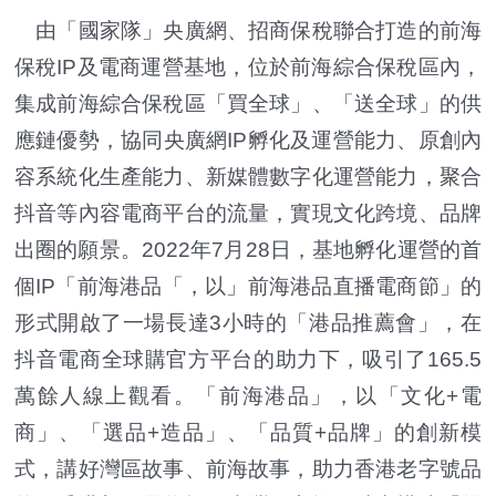
由「國家隊」央廣網、招商保稅聯合打造的前海
保稅IP及電商運營基地，位於前海綜合保稅區內，
集成前海綜合保稅區「買全球」、「送全球」的供
應鏈優勢，協同央廣網IP孵化及運營能力、原創內
容系統化生產能力、新媒體數字化運營能力，聚合
抖音等內容電商平台的流量，實現文化跨境、品牌
出圈的願景。2022年7月28日，基地孵化運營的首
個IP「前海港品「，以」前海港品直播電商節」的
形式開啟了一場長達3小時的「港品推薦會」，在
抖音電商全球購官方平台的助力下，吸引了165.5
萬餘人線上觀看。「前海港品」，以「文化+電
商」、「選品+造品」、「品質+品牌」的創新模
式，講好灣區故事、前海故事，助力香港老字號品