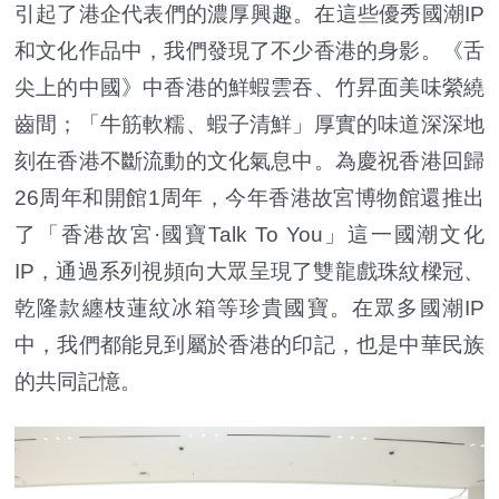
引起了港企代表們的濃厚興趣。在這些優秀國潮IP
和文化作品中，我們發現了不少香港的身影。《舌
尖上的中國》中香港的鮮蝦雲吞、竹昇面美味縈繞
齒間；「牛筋軟糯、蝦子清鮮」厚實的味道深深地
刻在香港不斷流動的文化氣息中。為慶祝香港回歸
26周年和開館1周年，今年香港故宮博物館還推出
了「香港故宮·國寶Talk To You」這一國潮文化
IP，通過系列視頻向大眾呈現了雙龍戲珠紋樑冠、
乾隆款纏枝蓮紋冰箱等珍貴國寶。在眾多國潮IP
中，我們都能見到屬於香港的印記，也是中華民族
的共同記憶。