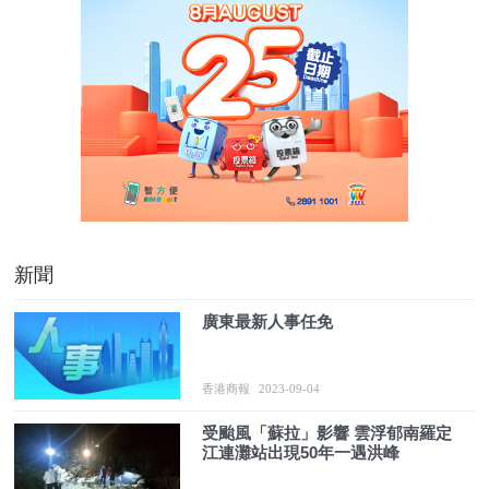
新聞
廣東最新人事任免
香港商報
2023-09-04
受颱風「蘇拉」影響 雲浮郁南羅定
江連灘站出現50年一遇洪峰