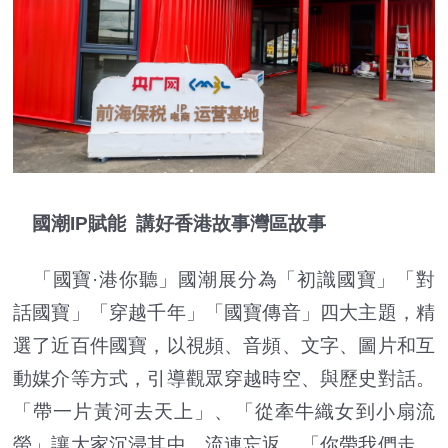
國潮IP賦能 講好香港故事灣區故事
「國寶·港你聽」國潮展分為「初識國寶」「對
話國寶」「穿越千年」「國寶傳音」四大主題，精
選了近百件國寶，以視頻、音頻、文字、圖片和互
動媒介等方式，引導觀眾穿越時空、與歷史對話。
「帶一片黃河去天上」、「從牽牛織女到小扇流
螢」讓大家沉浸其中、流連忘返。「你帶我們走，