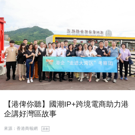
【港俾你聽】國潮IP+跨境電商助力港
企講好灣區故事
來源：香港商報網
原創