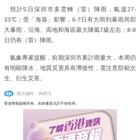
預計5日深圳市多雲轉（雷）陣雨，氣溫27-
33℃；受「海葵」影響，6-7日有大雨到暴雨局部
大暴雨，沿海、高地和海區最大陣風7級左右；8-9
日仍有（雷）陣雨。
氣象專家提醒，前期深圳市累計雨量大，本周仍
有明顯降水，地質災害具有滯後性，需注意防範次
生、衍生災害。
責任編輯：林鏗泓
香港商報版權所有，未經書面允許不得使用。