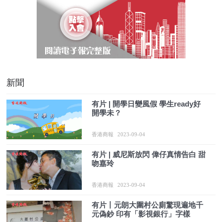
新聞
有片 | 開學日變風假 學生ready好
開學未？
香港商報
2023-09-04
有片 | 威尼斯放閃 偉仔真情告白 甜
吻嘉玲
香港商報
2023-09-04
有片丨元朗大圍村公廁驚現遍地千
元偽鈔 印有「影視銀行」字樣