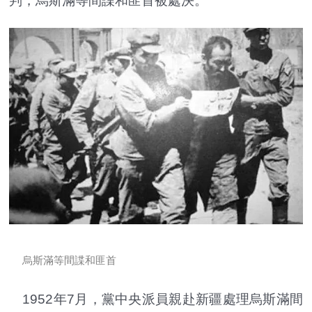
判，烏斯滿等間諜和匪首被處決。
烏斯滿等間諜和匪首
1952年7月，黨中央派員親赴新疆處理烏斯滿間