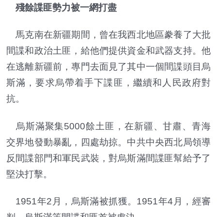
殘餘諜匪勢力被一網打盡
馬克南在新疆期間，曾在我西北地區豢養了大批
間諜和政治土匪，給他們提供資金和武器支持。他
在逃離新疆前，專門去面見了其中一個間諜頭目烏
斯滿，要求烏帶着手下諜匪，繼續和人民政府對
抗。
烏斯滿聚集5000餘土匪，在新疆、甘肅、青海
交界地發動暴亂，四處劫掠。中共中央西北局領導
反間諜部門和軍民武裝，對烏斯滿間諜匪幫給予了
堅決打擊。
1951年2月，烏斯滿被抓獲。1951年4月，經審