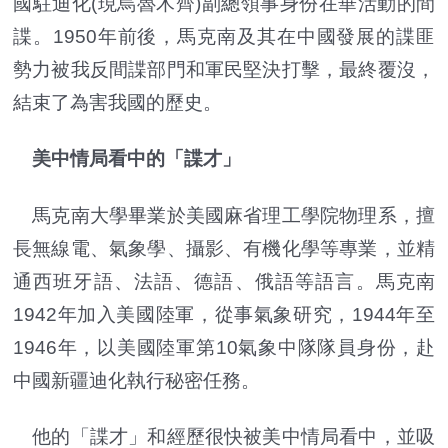
國駐迪化(現烏魯木齊)副總領事身份在華活動的間
諜。1950年前後，馬克南及其在中國發展的諜匪
勢力被我反間諜部門和軍民堅決打擊，最終覆沒，
結束了為害我國的歷史。
美中情局看中的「諜才」
馬克南大學畢業於美國麻省理工學院物理系，擅
長無線電、氣象學、攝影、有機化學等專業，並精
通西班牙語、法語、德語、俄語等語言。馬克南
1942年加入美國陸軍，從事氣象研究，1944年至
1946年，以美國陸軍第10氣象中隊隊員身份，赴
中國新疆迪化執行秘密任務。
他的「諜才」和經歷很快被美中情局看中，並吸