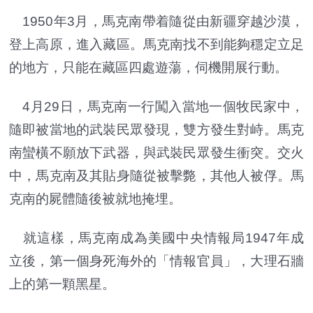
1950年3月，馬克南帶着隨從由新疆穿越沙漠，
登上高原，進入藏區。馬克南找不到能夠穩定立足
的地方，只能在藏區四處遊蕩，伺機開展行動。
4月29日，馬克南一行闖入當地一個牧民家中，
隨即被當地的武裝民眾發現，雙方發生對峙。馬克
南蠻橫不願放下武器，與武裝民眾發生衝突。交火
中，馬克南及其貼身隨從被擊斃，其他人被俘。馬
克南的屍體隨後被就地掩埋。
就這樣，馬克南成為美國中央情報局1947年成
立後，第一個身死海外的「情報官員」，大理石牆
上的第一顆黑星。