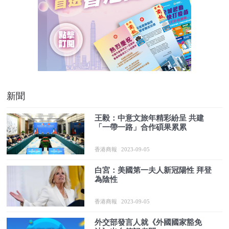
新聞
王毅：中意文旅年精彩紛呈 共建
「一帶一路」合作碩果累累
香港商報
2023-09-05
白宮：美國第一夫人新冠陽性 拜登
為陰性
香港商報
2023-09-05
外交部發言人就《外國國家豁免