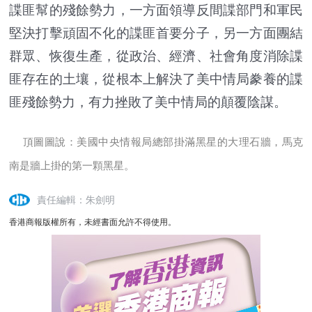
諜匪幫的殘餘勢力，一方面領導反間諜部門和軍民
堅決打擊頑固不化的諜匪首要分子，另一方面團結
群眾、恢復生產，從政治、經濟、社會角度消除諜
匪存在的土壤，從根本上解決了美中情局豢養的諜
匪殘餘勢力，有力挫敗了美中情局的顛覆陰謀。
頂圖圖說：美國中央情報局總部掛滿黑星的大理石牆，馬克
南是牆上掛的第一顆黑星。
責任編輯：朱劍明
香港商報版權所有，未經書面允許不得使用。