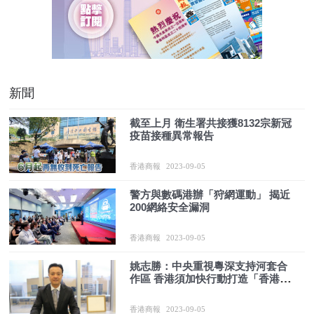
新聞
截至上月 衛生署共接獲8132宗新冠
疫苗接種異常報告
香港商報
2023-09-05
警方與數碼港辦「狩網運動」 揭近
200網絡安全漏洞
香港商報
2023-09-05
姚志勝：中央重視粵深支持河套合
作區 香港須加快行動打造「香港矽
谷」
香港商報
2023-09-05