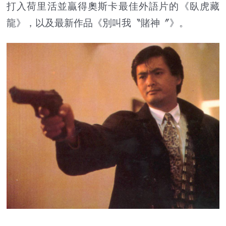
打入荷里活並贏得奧斯卡最佳外語片的《臥虎藏
龍》，以及最新作品《別叫我〝賭神〞》。