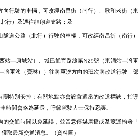
向行駛的車輛，可改經南昌街（南行）、歌和老街（東
（北行）及通往龍翔道支路；及
隧道公路（北行）行駛的車輛，可改經南昌街（南行）
西站—康城站）、城巴通宵路線第N29號（東涌站—將
岸—將軍澳（寶琳））往將軍澳方向的班次將改道行駛，
關特別安排；有關地點亦會設置適當的改道標誌，指導
行車時間會略為延長，呼籲駕駛人士保持忍讓。
的交通時間以免延誤，並留意傳媒廣播或瀏覽運輸署「
，獲取最新交通消息。（資料圖）