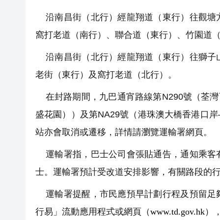
沿南昌街（北行）經龍翔道（東行）往觀塘方
窩打老道（南行）、聯合道（東行）、竹園道
沿南昌街（北行）經龍翔道（東行）往獅子山
老街（東行）及窩打老道（北行）。
在封路期間，九巴通宵路線第N290號（荃灣
盛花園））及第NA29號（港珠澳大橋香港口
站亦會取消或遷移，詳情請瀏覽運輸署網頁。
運輸署指，巴士公司會張貼通告，通知乘客有
士。運輸署預計受改道安排影響，有關路段的
運輸署提醒，市民應預早計劃行程及預留足夠
行易」流動應用程式或網頁（
www.td.gov.hk
）