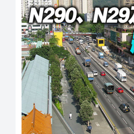
山東26戶省屬國企去年合計營收2
瀋陽鐵西校園閱讀活動解鎖閱
黎智英案｜吳良好：依法公正處
騰出更多時間專注做好宏福苑火
50餘位頂尖專家共話時代命題
海南澄邁文儒煥新升級 五組數
梁振英率港區全國政協委員考
2025年海南儋州以舊換新帶動消
山東26戶省屬國企去年合計營收2
瀋陽鐵西校園閱讀活動解鎖閱