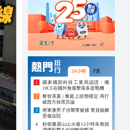
20:40
20:39
21:08
21:04
20:55
20:42
24小時
7天
20:42
國家國防科技工業局認證：殲
10CE在國外無傷擊落多架戰機
20:41
黎智英案 | 黎庭上狀態穩定 再打
破西方抹黑言論
20:40
將軍澳男子涉襲警被捕 警員臉腳
20:39
受傷送院
粉嶺畫眉山山火逾12小時未救熄
濃煙影響九旬婦離家暫避