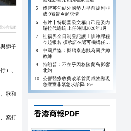
黎智英勾結外國勢力早前被判罪
成 9被告今起求情
有片丨特朗普發文稱自己是委內
香港商報網
瑞拉代總統 上任時間2026年1月
社福界全日制登記護士訓練課程
今起報名 須承諾在認可機構任職
道與獅子
至少三年
中國乒協：擬聘秦志戩為國乒總
教練
特朗普：不在乎因格陵蘭島影響
行）、
北約
公營醫療收費改革首周成效顯現
急症室非緊急求診降18%
、歌和
香港商報PDF
、窩打