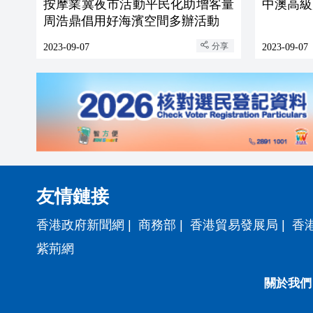
按摩業冀夜市活動平民化助增客量
中澳高級
周浩鼎倡用好海濱空間多辦活動
分享
2023-09-07
2023-09-07
友情鏈接
香港政府新聞網
|
商務部
|
香港貿易發展局
|
香
紫荊網
關於我們