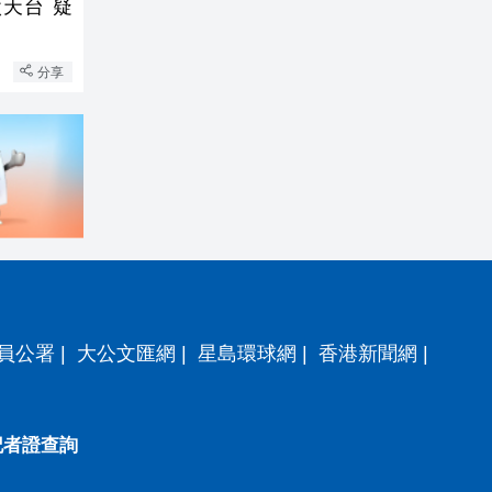
天台 疑
分享
員公署
|
大公文匯網
|
星島環球網
|
香港新聞網
|
記者證查詢