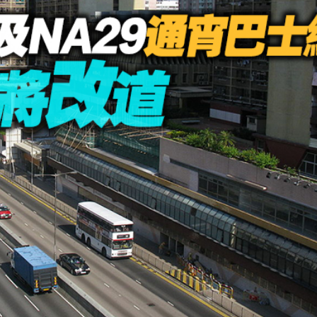
.58萬億 利潤總額近936億
讀新玩法
理黎智英求情 罪證如山豈能妄想輕判
災獨立委員會工作 李家超暫停3項公職委任
據見證文儒沉香從傳統邁向現代
察團來瓊考察
費約18億元
.58萬億 利潤總額近936億
讀新玩法