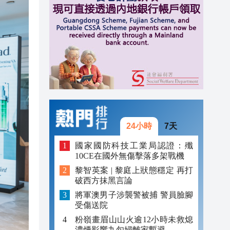
20:40
20:39
21:08
21:04
20:55
20:42
24小時
7天
20:42
國家國防科技工業局認證：殲
10CE在國外無傷擊落多架戰機
20:41
黎智英案 | 黎庭上狀態穩定 再打
20:40
破西方抹黑言論
將軍澳男子涉襲警被捕 警員臉腳
20:39
受傷送院
粉嶺畫眉山山火逾12小時未救熄
濃煙影響九旬婦離家暫避