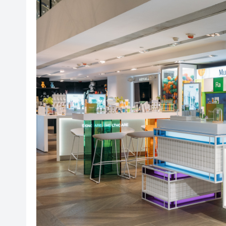
山東26戶省屬國企去年合計營收2
瀋陽鐵西校園閱讀活動解鎖閱
黎智英案｜吳良好：依法公正處
騰出更多時間專注做好宏福苑火
50餘位頂尖專家共話時代命題
海南澄邁文儒煥新升級 五組數
梁振英率港區全國政協委員考
2025年海南儋州以舊換新帶動消
山東26戶省屬國企去年合計營收2
瀋陽鐵西校園閱讀活動解鎖閱