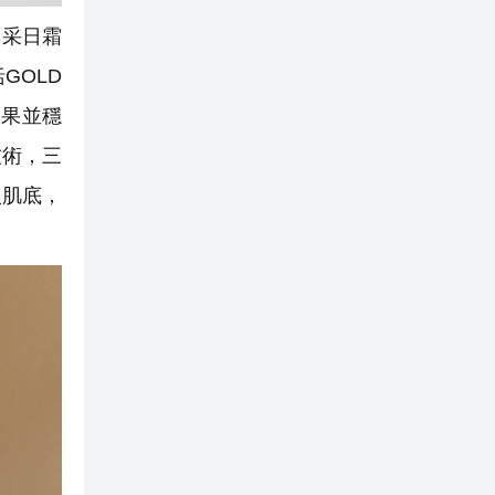
煥采日霜
GOLD
效果並穩
技術，三
入肌底，