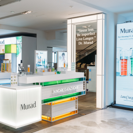
.58萬億 利潤總額近936億
讀新玩法
理黎智英求情 罪證如山豈能妄想輕判
災獨立委員會工作 李家超暫停3項公職委任
據見證文儒沉香從傳統邁向現代
察團來瓊考察
費約18億元
.58萬億 利潤總額近936億
讀新玩法