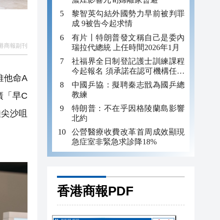
黎智英勾結外國勢力早前被判罪
成 9被告今起求情
有片丨特朗普發文稱自己是委內
港商報副刊
瑞拉代總統 上任時間2026年1月
社福界全日制登記護士訓練課程
今起報名 須承諾在認可機構任職
維他命A
至少三年
中國乒協：擬聘秦志戩為國乒總
教練
廣「早C
特朗普：不在乎因格陵蘭島影響
陸尖沙咀
北約
公營醫療收費改革首周成效顯現
急症室非緊急求診降18%
香港商報PDF