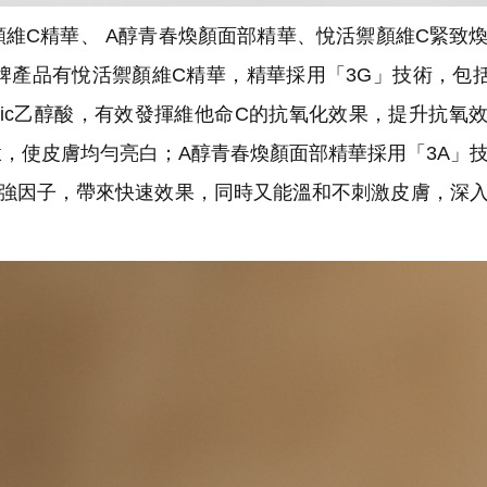
維C精華、 A醇青春煥顏面部精華、悅活禦顏維C緊致
牌產品有悅活禦顏維C精華，精華採用「3G」技術，包括
lycolic乙醇酸，有效發揮維他命C的抗氧化效果，提升抗氧
，使皮膚均勻亮白；A醇青春煥顏面部精華採用「3A」
增強因子，帶來快速效果，同時又能溫和不刺激皮膚，深