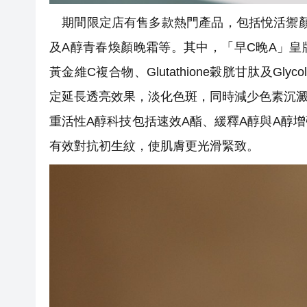
期間限定店有售多款熱門產品，包括悅活禦顏
及A醇青春煥顏晚霜等。其中，「早C晚A」皇
黃金維C複合物、Glutathione穀胱甘肽及G
定延長透亮效果，淡化色斑，同時減少色素沉澱
重活性A醇科技包括速效A酯、緩釋A醇與A醇
有效對抗初生紋，使肌膚更光滑緊致。