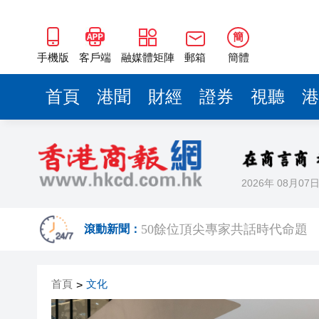
海南澄邁文儒煥新升級 五組數
簡
梁振英率港區全國政協委員考
手機版
客戶端
融媒體矩陣
郵箱
簡體
2025年海南儋州以舊換新帶動消
首頁
港聞
財經
證券
視聽
港
山東26戶省屬國企去年合計營收2
瀋陽鐵西校園閱讀活動解鎖閱
黎智英案｜吳良好：依法公正處
2026年 08月07
騰出更多時間專注做好宏福苑火
50餘位頂尖專家共話時代命題
滾動新聞：
海南澄邁文儒煥新升級 五組數
梁振英率港區全國政協委員考
首頁
文化
>
2025年海南儋州以舊換新帶動消