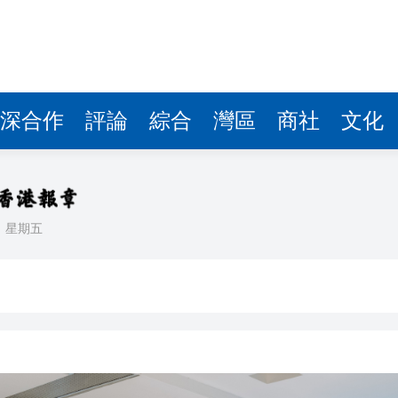
據見證文儒沉香從傳統邁向現代
察團來瓊考察
費約18億元
深合作
評論
綜合
灣區
商社
文化
.58萬億 利潤總額近936億
讀新玩法
理黎智英求情 罪證如山豈能妄想輕判
日
星期五
災獨立委員會工作 李家超暫停3項公職委任
據見證文儒沉香從傳統邁向現代
察團來瓊考察
費約18億元