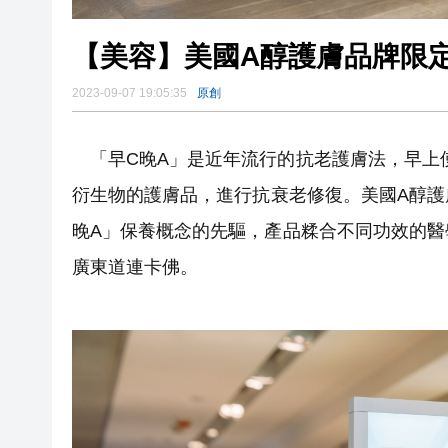
【美容】美國A醇護膚品牌限定
2023-09-07 19:05:35
原創
「早C晚A」是近年流行的抗老護膚法，早上
衍生物的護膚品，進行抗衰老修復。美國A醇護膚品牌
晚A」保養概念的先驅，產品糅合不同功效的醫
廣東道連卡佛。