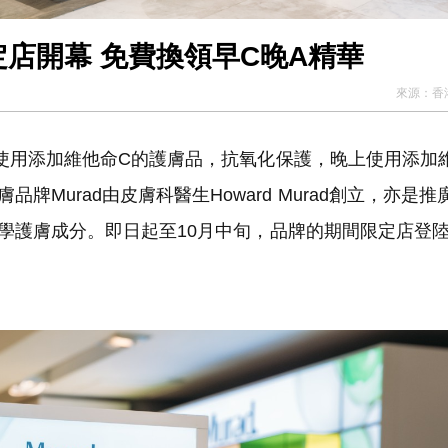
店開幕 免費換領早C晚A精華
來源：
香
使用添加維他命C的護膚品，抗氧化保護，晚上使用添加
Murad由皮膚科醫生Howard Murad創立，亦是推
學護膚成分。即日起至10月中旬，品牌的期間限定店登