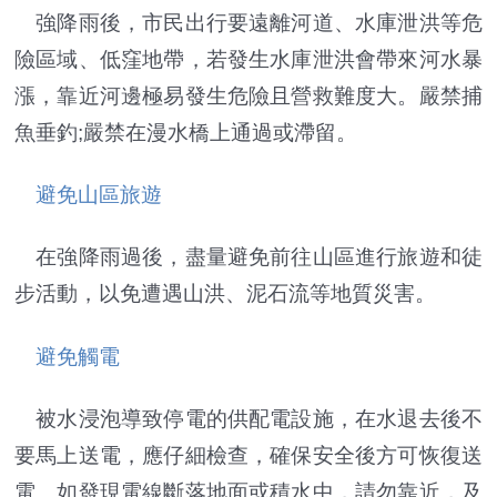
強降雨後，市民出行要遠離河道、水庫泄洪等危
險區域、低窪地帶，若發生水庫泄洪會帶來河水暴
漲，靠近河邊極易發生危險且營救難度大。嚴禁捕
魚垂釣;嚴禁在漫水橋上通過或滯留。
避免山區旅遊
在強降雨過後，盡量避免前往山區進行旅遊和徒
步活動，以免遭遇山洪、泥石流等地質災害。
避免觸電
被水浸泡導致停電的供配電設施，在水退去後不
要馬上送電，應仔細檢查，確保安全後方可恢復送
電。如發現電線斷落地面或積水中，請勿靠近，及