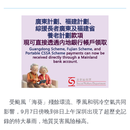
受颱風「海葵」殘餘環流、季風和弱冷空氣共同
影響，9月7日傍晚到8日上午深圳出現了超歷史記
錄的特大暴雨，地質災害風險極高。