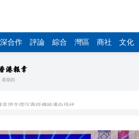
據見證文儒沉香從傳統邁向現代
察團來瓊考察
費約18億元
.58萬億 利潤總額近936億
深合作
評論
綜合
灣區
商社
文化
讀新玩法
理黎智英求情 罪證如山豈能妄想輕判
災獨立委員會工作 李家超暫停3項公職委任
日
星期四
據見證文儒沉香從傳統邁向現代
察團來瓊考察
費約18億元
.58萬億 利潤總額近936億