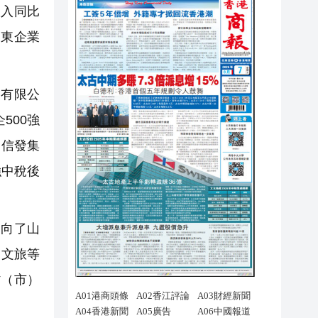
收入同比
山東企業
有限公
500強
和信發集
強中稅後
引向了山
、文旅等
省（市）