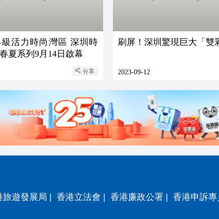
界級活力時尚灣區 深圳時
刷屏！深圳驚現巨大「雙
4春夏系列9月14日啟幕
分享
2023-09-12
港旅遊發展局
|
香港立法會
|
香港廉政公署
|
香港申訴專