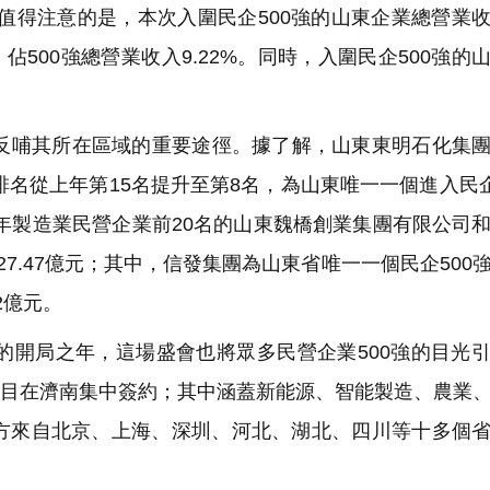
6%。值得注意的是，本次入圍民企500強的山東企業總營業
億元，佔500強總營業收入9.22%。同時，入圍民企500強的
哺其所在區域的重要途徑。據了解，山東東明石化集團
%，排名從上年第15名提升至第8名，為山東唯一一個進入民企
2年製造業民營企業前20名的山東魏橋創業集團有限公司
127.47億元；其中，信發集團為山東省唯一一個民企500
2億元。
開局之年，這場盛會也將眾多民營企業500強的目光
業項目在濟南集中簽約；其中涵蓋新能源、智能製造、農業
資方來自北京、上海、深圳、河北、湖北、四川等十多個