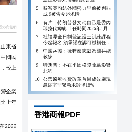
黎智英勾結外國勢力早前被判罪
成 9被告今起求情
有片丨特朗普發文稱自己是委內
香港商報網
瑞拉代總統 上任時間2026年1月
社福界全日制登記護士訓練課程
今起報名 須承諾在認可機構任職
在山東省
至少三年
中國乒協：擬聘秦志戩為國乒總
教練
3中國民
特朗普：不在乎因格陵蘭島影響
%，較上
北約
公營醫療收費改革首周成效顯現
急症室非緊急求診降18%
民營企業
，比上年
香港商報PDF
2022