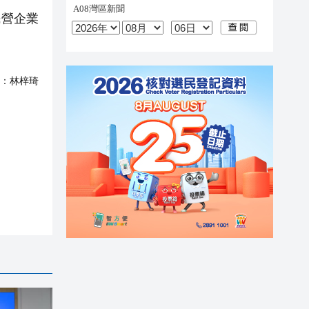
民營企業
：
林梓琦