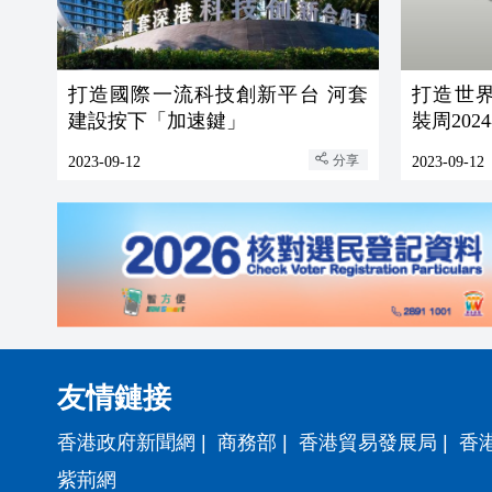
打造國際一流科技創新平台 河套
打造世
建設按下「加速鍵」
裝周202
分享
2023-09-12
2023-09-12
友情鏈接
香港政府新聞網
|
商務部
|
香港貿易發展局
|
香
紫荊網