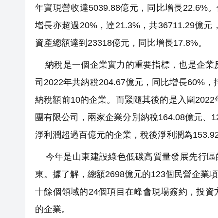
年實現營收達5039.88億元，同比增長22.
增長亦超過20%，達21.3%，共36711.29
資產總額達到23318億元，同比增長17.8%。
納稅是一個企業實力的重要指標，也是企業反
司2022年共納稅204.67億元，同比增長60
納稅額前10的企業。而緊隨其後的是入圍202
團有限公司，兩家企業分別納稅164.08億元、
淨利潤超過百億元的企業，稅後淨利潤為153.9
今年是山東建設綠色低碳高質量發展先行區的
東。據了解，總額2698億元的123個民營企
十餘個領域的24個項目在峰會現場簽約，投
的企業。