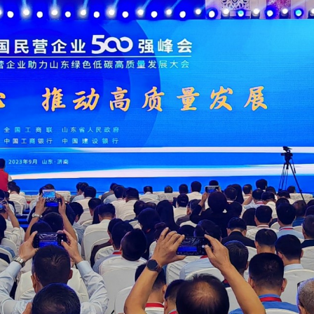
讀新玩法
理黎智英求情 罪證如山豈能妄想輕判
災獨立委員會工作 李家超暫停3項公職委任
據見證文儒沉香從傳統邁向現代
察團來瓊考察
費約18億元
.58萬億 利潤總額近936億
讀新玩法