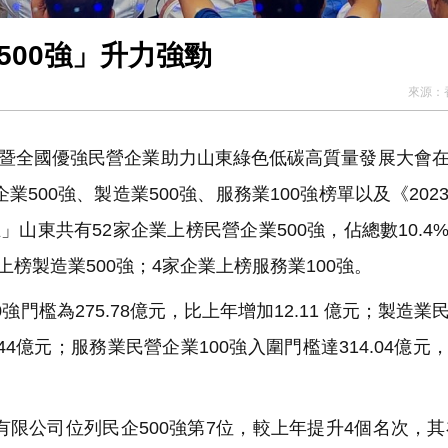
位數增長 山東「500強」升力強勁
來源：
峰會暨全國優強民營企業助力山東綠色低碳高質量發展大會
業500強、製造業500強、服務業100強榜單以及《202
山東共有52家企業上榜民營企業500強，佔總數10.4
榜製造業500強；4家企業上榜服務業100強。
門檻為275.78億元，比上年增加12.11 億元；製造業
9.44億元；服務業民營企業100強入圍門檻達314.04億元
公司位列民企500強第7位，較上年提升4個名次，其在