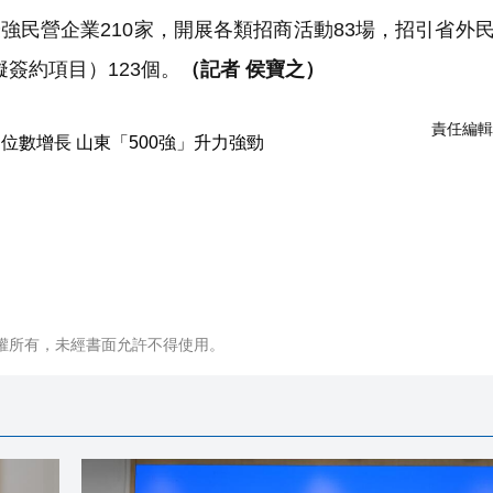
強民營企業210家，開展各類招商活動83場，招引省外
擬簽約項目）123個。
（記者 侯寶之）
責任編輯
權所有，未經書面允許不得使用。