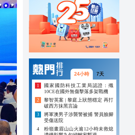
20:39
21:08
21:04
20:55
20:42
20:42
24小時
7天
20:41
國家國防科技工業局認證：殲
10CE在國外無傷擊落多架戰機
20:40
黎智英案 | 黎庭上狀態穩定 再打
破西方抹黑言論
20:39
將軍澳男子涉襲警被捕 警員臉腳
受傷送院
粉嶺畫眉山山火逾12小時未救熄
濃煙影響九旬婦離家暫避