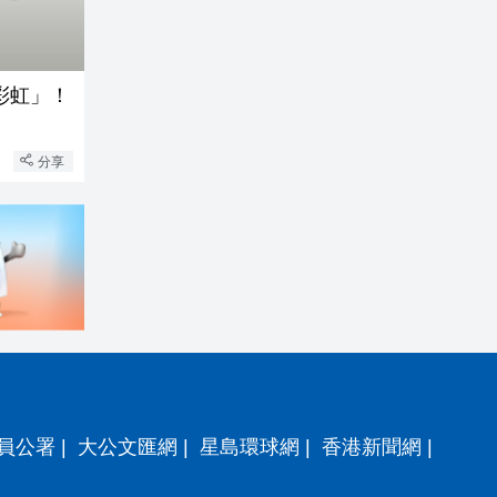
彩虹」！
分享
員公署
|
大公文匯網
|
星島環球網
|
香港新聞網
|