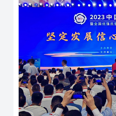
瀋陽鐵西校園閱讀活動解鎖閱
黎智英案｜吳良好：依法公正處
騰出更多時間專注做好宏福苑火
50餘位頂尖專家共話時代命題
海南澄邁文儒煥新升級 五組數
梁振英率港區全國政協委員考
2025年海南儋州以舊換新帶動消
山東26戶省屬國企去年合計營收2
瀋陽鐵西校園閱讀活動解鎖閱