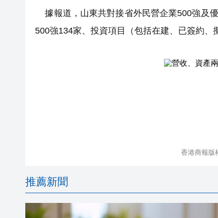
據報道，山東共對接省外民營企業500強及優
500強134家、投資項目（包括在建、已簽約、
香港商報版
推薦新聞