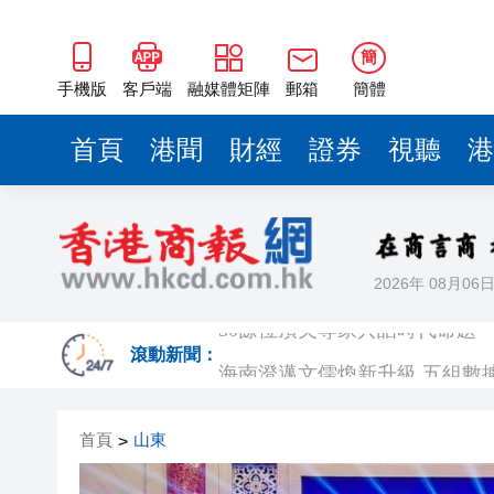
海南澄邁文儒煥新升級 五組數
梁振英率港區全國政協委員考
簡
2025年海南儋州以舊換新帶動消
手機版
客戶端
融媒體矩陣
郵箱
簡體
山東26戶省屬國企去年合計營收2
首頁
港聞
財經
證券
視聽
港
瀋陽鐵西校園閱讀活動解鎖閱
黎智英案｜吳良好：依法公正處
騰出更多時間專注做好宏福苑火
2026年 08月06
50餘位頂尖專家共話時代命題
海南澄邁文儒煥新升級 五組數
滾動新聞：
梁振英率港區全國政協委員考
首頁
山東
>
2025年海南儋州以舊換新帶動消
山東26戶省屬國企去年合計營收2