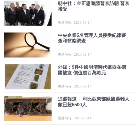
朝中社：金正恩邀請普京訪朝 普京
接受
香港商報
2023-09-14
中央企業5名管理人員接受紀律審
查和監察調查
香港商報
2023-09-14
外媒：9件中國明清時代瓷器在德
國被盜 價值超百萬歐元
香港商報
2023-09-14
追蹤報道｜ 利比亞東部颶風遇難人
數已超5500人
香港商報
2023-09-14