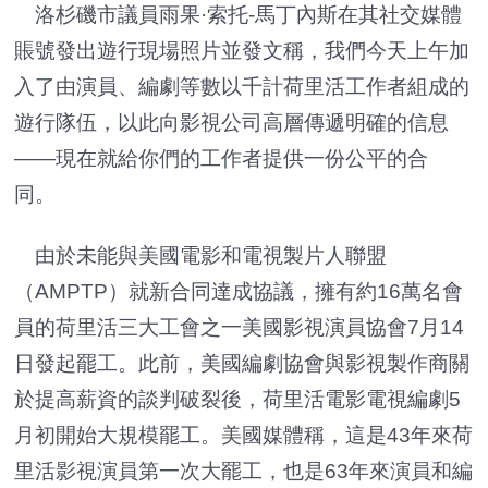
洛杉磯市議員雨果·索托-馬丁內斯在其社交媒體
賬號發出遊行現場照片並發文稱，我們今天上午加
入了由演員、編劇等數以千計荷里活工作者組成的
遊行隊伍，以此向影視公司高層傳遞明確的信息
——現在就給你們的工作者提供一份公平的合
同。
由於未能與美國電影和電視製片人聯盟
（AMPTP）就新合同達成協議，擁有約16萬名會
員的荷里活三大工會之一美國影視演員協會7月14
日發起罷工。此前，美國編劇協會與影視製作商關
於提高薪資的談判破裂後，荷里活電影電視編劇5
月初開始大規模罷工。美國媒體稱，這是43年來荷
里活影視演員第一次大罷工，也是63年來演員和編