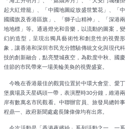
「海上升明月」、「嫦娥奔月」、「天安門城樓掛
起大紅燈籠」、「中國地圖綻放盛世繁花」、「中
國國旗及香港區旗」、「獅子山精神」、「深港兩
地地標」等。通過燈光和音樂，以流動的圖案，變
幻的造型，呈現出獨具藝術性和創意性的視覺形
象，讓香港和深圳市民充分體驗傳統文化與現代科
技的創新融合，點亮雙城夜空，為歡度中秋、國慶
佳節的市民帶來一場美輪美奐的視覺盛宴。
今晚在香港最佳的觀賞位置於中環大會堂、愛丁
堡廣場及天星碼頭一帶，表演歷時30分鐘，維港兩
岸有數萬名市民觀看。中聯辦官員、旅發局總幹事
程鼎一、政府新聞處處長陳偉偉均有出席。
今次活動是「香港夜繽紛」系列活動之一，一系