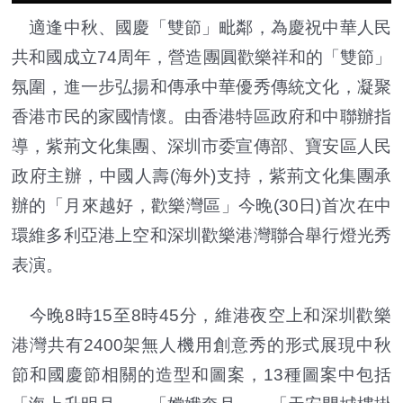
適逢中秋、國慶「雙節」毗鄰，為慶祝中華人民
共和國成立74周年，營造團圓歡樂祥和的「雙節」
氛圍，進一步弘揚和傳承中華優秀傳統文化，凝聚
香港市民的家國情懷。由香港特區政府和中聯辦指
導，紫荊文化集團、深圳市委宣傳部、寶安區人民
政府主辦，中國人壽(海外)支持，紫荊文化集團承
辦的「月來越好，歡樂灣區」今晚(30日)首次在中
環維多利亞港上空和深圳歡樂港灣聯合舉行燈光秀
表演。
今晚8時15至8時45分，維港夜空上和深圳歡樂
港灣共有2400架無人機用創意秀的形式展現中秋
節和國慶節相關的造型和圖案，13種圖案中包括