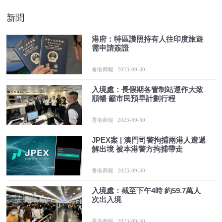
新聞
港府：特區護照持有人往印度旅遊
需申請簽證
香港商報
2023-09-30
入境處：長假期各管制站運作大致
順暢 籲市民預早計劃行程
香港商報
2023-09-30
JPEX案 | 澳門司警拘捕兩港人遭遞
解出境 被本港警方拘捕帶走
香港商報
2023-09-30
入境處：截至下午4時 約59.7萬人
次出入境
香港商報
2023-09-30