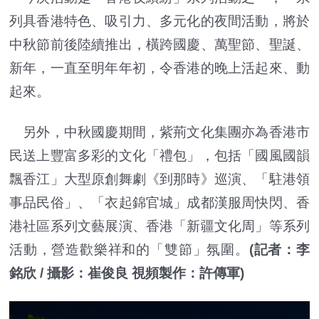
列具香港特色、吸引力、多元化的夜間活動，將於
中秋節前後陸續推出，橫跨國慶、萬聖節、聖誕、
新年，一直至明年年初，令香港的晚上活起來、動
起來。
另外，中秋國慶期間，紫荊文化集團亦為香港市
民送上豐富多彩的文化「禮包」，包括「國風國韻
飄香江」大型原創舞劇《到那時》巡演、「駐港領
事品民俗」、「衣起錦官城」成都漢服周快閃、香
港社區系列文藝展演、香港「新疆文化周」等系列
活動，營造歡樂祥和的「雙節」氛圍。
(記者：李
銘欣 / 攝影：崔俊良 視頻製作：許傳軍)