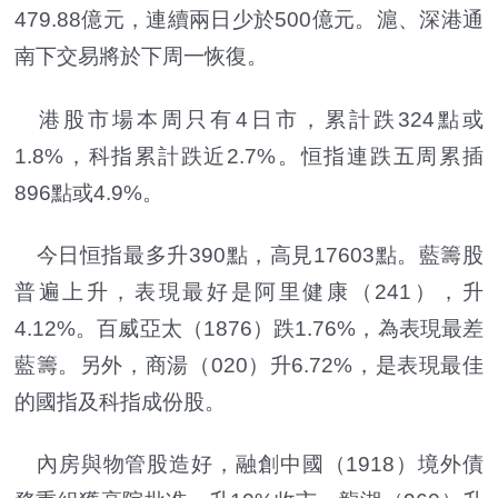
479.88億元，連續兩日少於500億元。滬、深港通
南下交易將於下周一恢復。
港股市場本周只有4日市，累計跌324點或
1.8%，科指累計跌近2.7%。恒指連跌五周累插
896點或4.9%。
今日恒指最多升390點，高見17603點。藍籌股
普遍上升，表現最好是阿里健康（241），升
4.12%。百威亞太（1876）跌1.76%，為表現最差
藍籌。另外，商湯（020）升6.72%，是表現最佳
的國指及科指成份股。
內房與物管股造好，融創中國（1918）境外債