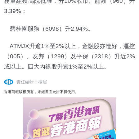
務重組獲高院批准，升10%收市。龍湖（960）升
3.39%；
碧桂園服務（6098）升2.94%。
ATMJX升逾1%至2%以上，金融股亦造好，滙控
（005）、友邦（1299）及平保（2318）升近2%
或以上。四大內銀股升逾1%至2%以上。
責任編輯：楊眉
香港商報版權所有，未經書面允許不得使用。