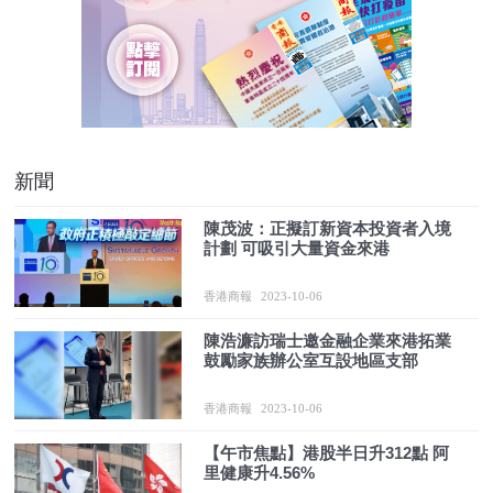
新聞
陳茂波：正擬訂新資本投資者入境
計劃 可吸引大量資金來港
香港商報
2023-10-06
陳浩濂訪瑞士邀金融企業來港拓業
鼓勵家族辦公室互設地區支部
香港商報
2023-10-06
【午市焦點】港股半日升312點 阿
里健康升4.56%