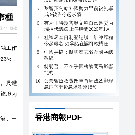
黎智英勾結外國勢力早前被判罪
成 9被告今起求情
幣種
有片丨特朗普發文稱自己是委內
源：
中新社
瑞拉代總統 上任時間2026年1月
社福界全日制登記護士訓練課程
今起報名 須承諾在認可機構任職
金融工作
至少三年
中國乒協：擬聘秦志戩為國乒總
教練
23%，
特朗普：不在乎因格陵蘭島影響
北約
公營醫療收費改革首周成效顯現
。具體
急症室非緊急求診降18%
實施境內
香港商報PDF
港、中