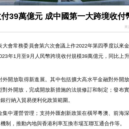
付39萬億元 成中國第一大跨境收付
來
大會常務委員會第六次會議上作2022年第四季度以來
23年1月至9月人民幣跨境收付規模39萬億元，同比上升
外開放取得新進展。其中包括擴大高水平金融對外開放
型對外開放，完成開放新措施的法規修訂和制定；發布
和銀行納入貿易便利化政策範圍。
集中運營管理；支持外匯創新政策在橫琴粵澳、前海深
通機制，推動內地與香港利率互換市場互聯互通合作等。