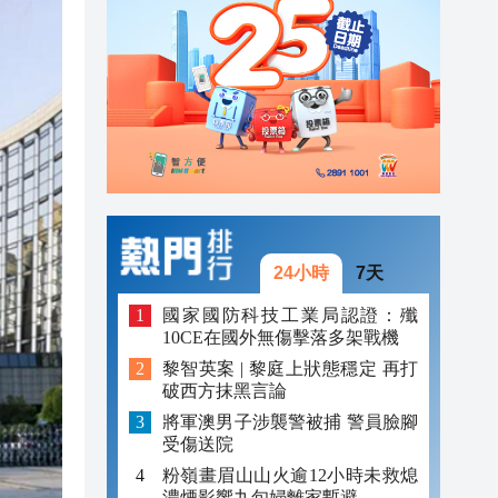
24小時
7天
國家國防科技工業局認證：殲
10CE在國外無傷擊落多架戰機
黎智英案 | 黎庭上狀態穩定 再打
破西方抹黑言論
將軍澳男子涉襲警被捕 警員臉腳
受傷送院
粉嶺畫眉山山火逾12小時未救熄
濃煙影響九旬婦離家暫避