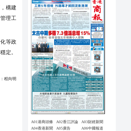
，構建
管理工
化等政
模穩定。
：
程向明