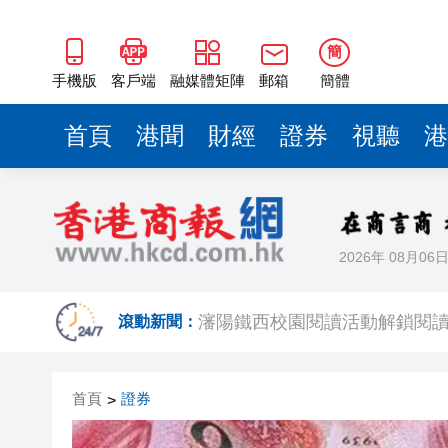
瀋陽鐵西校園閱讀活動解鎖閱
黎智英案｜吳良好：依法公正處
簡
騰出更多時間專注做好宏福苑火
手機版
客戶端
融媒體矩陣
郵箱
簡體
50餘位頂尖專家共話時代命題
首頁
港聞
財經
證券
視聽
港
海南澄邁文儒煥新升級 五組數
梁振英率港區全國政協委員考
2025年海南儋州以舊換新帶動消
2026年 08月06
山東26戶省屬國企去年合計營收2
瀋陽鐵西校園閱讀活動解鎖閱
滾動新聞：
首頁
證券
>