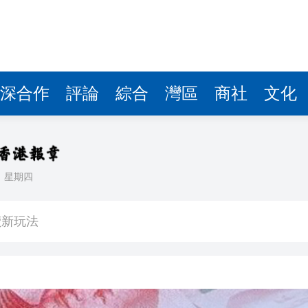
讀新玩法
理黎智英求情 罪證如山豈能妄想輕判
災獨立委員會工作 李家超暫停3項公職委任
深合作
評論
綜合
灣區
商社
文化
據見證文儒沉香從傳統邁向現代
察團來瓊考察
費約18億元
日
星期四
.58萬億 利潤總額近936億
讀新玩法