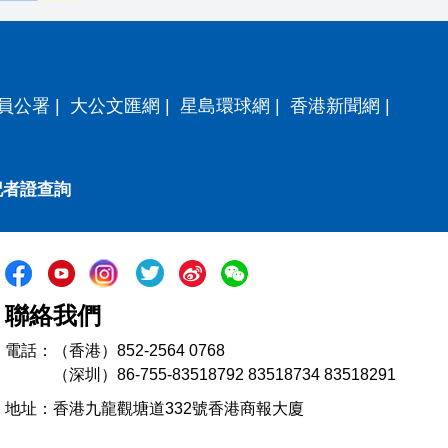
員公署
|
大公文匯網
|
星島環球網
|
香港新聞網
|
記者證查詢
聯絡我們
電話：（香港）852-2564 0768
（深圳）86-755-83518792 83518734 83518291
地址：香港九龍觀塘道332號香港商報大廈