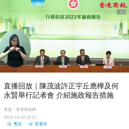
直播回放｜陳茂波許正宇丘應樺及何
永賢舉行記者會 介紹施政報告措施
來源：香港商報網
2023-10-26 15:21