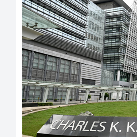
瀋陽鐵西校園閱讀活動解鎖閱
黎智英案｜吳良好：依法公正處
騰出更多時間專注做好宏福苑火
50餘位頂尖專家共話時代命題
海南澄邁文儒煥新升級 五組數
梁振英率港區全國政協委員考
2025年海南儋州以舊換新帶動消
山東26戶省屬國企去年合計營收2
瀋陽鐵西校園閱讀活動解鎖閱