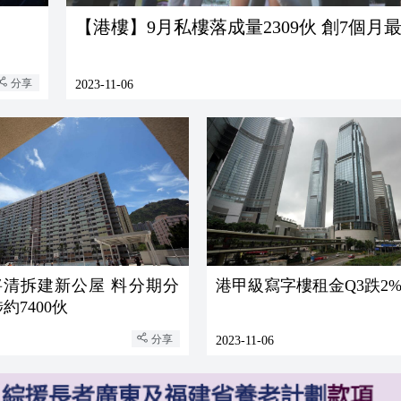
【港樓】9月私樓落成量2309伙 創7個月
分享
2023-11-06
拆建新公屋 料分期分
港甲級寫字樓租金Q3跌2
約7400伙
分享
2023-11-06