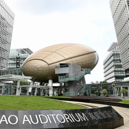
讀新玩法
理黎智英求情 罪證如山豈能妄想輕判
災獨立委員會工作 李家超暫停3項公職委任
據見證文儒沉香從傳統邁向現代
察團來瓊考察
費約18億元
.58萬億 利潤總額近936億
讀新玩法