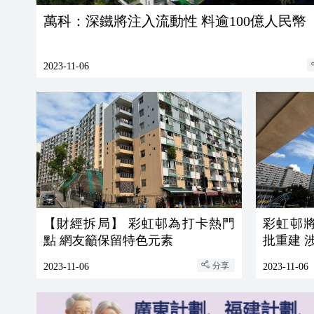
萬科：深鐵將注入流動性 料逾100億人民幣
2023-11-06
【財經拆局】 彩虹邨為打卡熱門
彩虹邨將清
點 網友籲保留特色元素
批重建 涉
分享
2023-11-06
2023-11-06