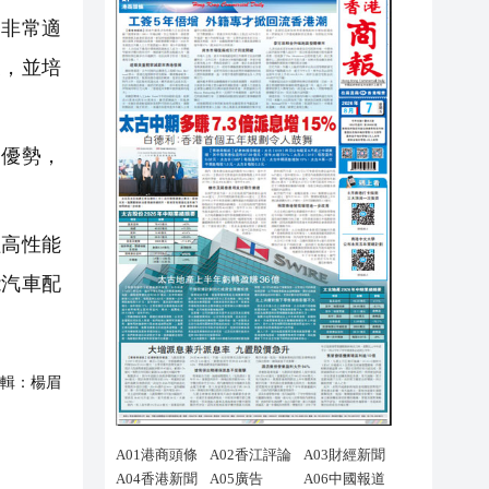
非常適
展，並培
優勢，
高性能
能汽車配
輯：
楊眉