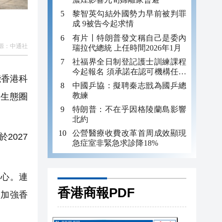
黎智英勾結外國勢力早前被判罪
成 9被告今起求情
有片丨特朗普發文稱自己是委內
源：
中通社
瑞拉代總統 上任時間2026年1月
社福界全日制登記護士訓練課程
今起報名 須承諾在認可機構任職
能香港科
至少三年
中國乒協：擬聘秦志戩為國乒總
教練
子生態圈
特朗普：不在乎因格陵蘭島影響
北約
公營醫療收費改革首周成效顯現
2027
急症室非緊急求診降18%
心。連
香港商報PDF
，加強香