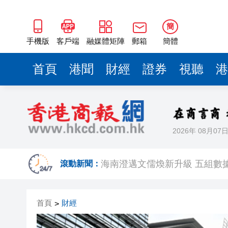
梁振英率港區全國政協委員考
2025年海南儋州以舊換新帶動消
簡
手機版
客戶端
融媒體矩陣
郵箱
簡體
山東26戶省屬國企去年合計營收2
瀋陽鐵西校園閱讀活動解鎖閱
首頁
港聞
財經
證券
視聽
港
黎智英案｜吳良好：依法公正處
騰出更多時間專注做好宏福苑火
50餘位頂尖專家共話時代命題
2026年 08月07
海南澄邁文儒煥新升級 五組數
滾動新聞：
梁振英率港區全國政協委員考
2025年海南儋州以舊換新帶動消
首頁
財經
>
山東26戶省屬國企去年合計營收2