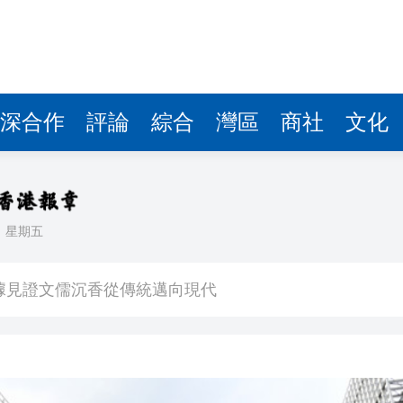
察團來瓊考察
費約18億元
.58萬億 利潤總額近936億
讀新玩法
深合作
評論
綜合
灣區
商社
文化
理黎智英求情 罪證如山豈能妄想輕判
災獨立委員會工作 李家超暫停3項公職委任
日
星期五
據見證文儒沉香從傳統邁向現代
察團來瓊考察
費約18億元
.58萬億 利潤總額近936億