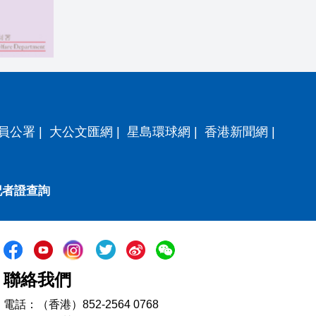
員公署
|
大公文匯網
|
星島環球網
|
香港新聞網
|
記者證查詢
聯絡我們
電話：（香港）852-2564 0768