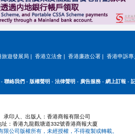
港旅遊發展局
|
香港立法會
|
香港廉政公署
|
香港申訴專
-
聯絡我們
-
版權聲明
-
法律聲明
-
廣告服務
-
網上訂報
-
承印人、出版人：香港商報有限公司
地址：香港九龍觀塘道332號香港商報大廈
有限公司版權所有，未經授權，不得複製或轉載。