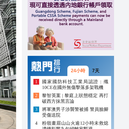
20:39
21:08
21:04
20:55
20:42
20:42
20:41
24小時
7天
20:40
國家國防科技工業局認證：殲
10CE在國外無傷擊落多架戰機
20:39
黎智英案 | 黎庭上狀態穩定 再打
破西方抹黑言論
將軍澳男子涉襲警被捕 警員臉腳
受傷送院
粉嶺畫眉山山火逾12小時未救熄
濃煙影響九旬婦離家暫避