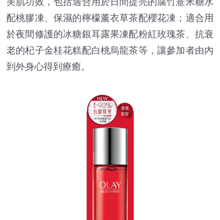
美肌功效，包括適合用於日間提亮的腐竹薏米糖水
配桃膠凍、保濕的檸檬薰衣草茶配櫻花凍；適合用
於夜間修護的冰糖銀耳露果凍配粉紅玫瑰茶、抗衰
老的杞子金桂花糕配白桃烏龍茶等，讓參加者由內
到外身心得到療癒。