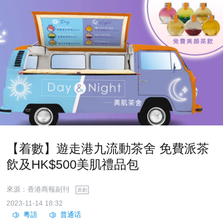
【着數】遊走港九流動茶舍 免費派茶
飲及HK$500美肌禮品包
來源：香港商報副刊
原創
2023-11-14 18:32