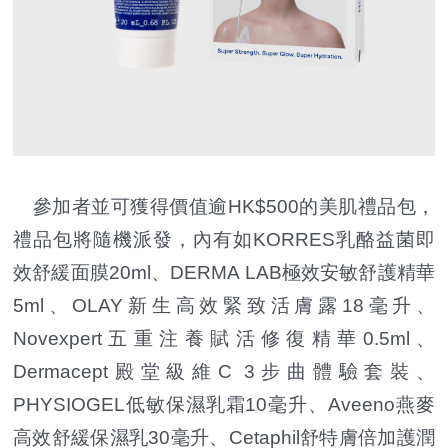
參加者並可獲得價值逾HK$500的美肌禮品包，
禮品包將隨機派發，內有如KORRES乳酪益菌即
效舒緩面膜20ml、DERMA LAB極效安敏舒護精華
5ml、OLAY新生高效緊致活膚露18毫升、
Novexpert五重注養賦活修復精華0.5ml、
Dermacept殿堂級維C 3步曲體驗套裝、
PHYSIOGEL低敏保濕乳霜10毫升、Aveeno燕麥
高效舒緩保濕乳30毫升、Cetaphil舒特膚倍加護潤