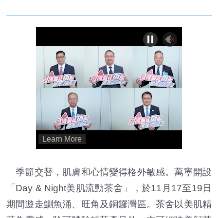
季節交替，肌膚和心情變得格外敏感。萬寧開設
「Day & Night美肌流動茶舍」，於11月17至19日
期間遊走鰂魚涌、旺角及銅鑼灣區。茶舍以美肌精