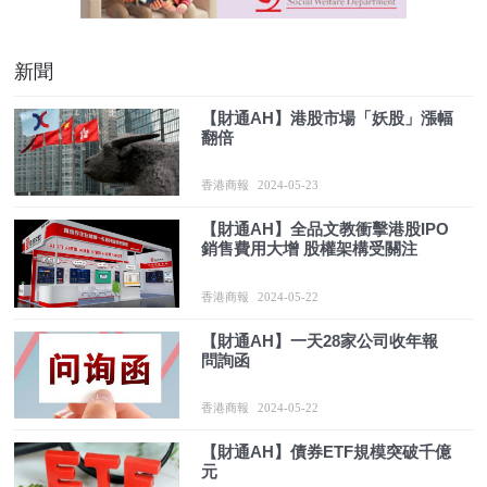
新聞
【財通AH】港股市場「妖股」漲幅
翻倍
香港商報
2024-05-23
【財通AH】全品文教衝擊港股IPO
銷售費用大增 股權架構受關注
香港商報
2024-05-22
【財通AH】一天28家公司收年報
問詢函
香港商報
2024-05-22
【財通AH】債券ETF規模突破千億
元