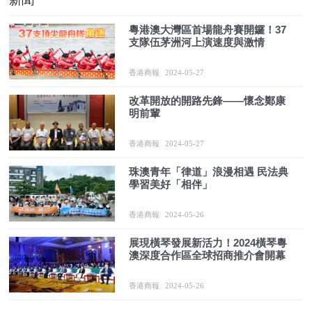
粵港澳大灣區首場龍舟賽開鑼！37
支隊伍茅洲河上演速度與激情
香港商報
2024-05-27
改革開放的開路先鋒——懷念鄭康
明前輩
香港商報
2024-05-27
珠澳青年「律道」浪漫相遇 民法典
學習美好「相伴」
香港商報
2024-05-26
展現橫琴發展新活力！2024橫琴粵
澳深度合作區全球招商推介會開幕
香港商報
2024-05-26