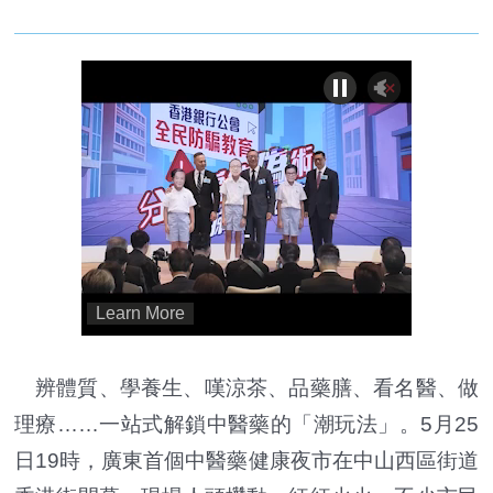
辨體質、學養生、嘆涼茶、品藥膳、看名醫、做
理療……一站式解鎖中醫藥的「潮玩法」。5月25
日19時，廣東首個中醫藥健康夜市在中山西區街道