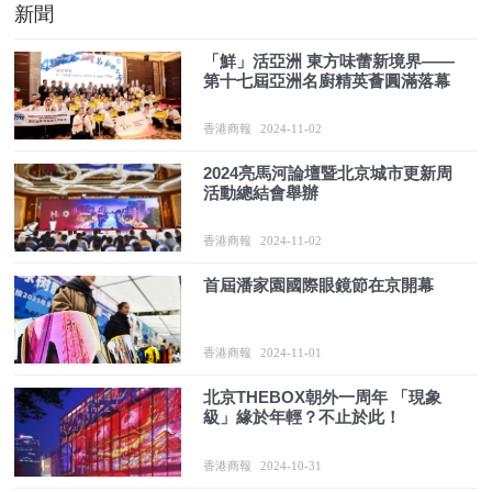
新聞
「鮮」活亞洲 東方味蕾新境界——
第十七屆亞洲名廚精英薈圓滿落幕
香港商報
2024-11-02
2024亮馬河論壇暨北京城市更新周
活動總結會舉辦
香港商報
2024-11-02
首屆潘家園國際眼鏡節在京開幕
香港商報
2024-11-01
北京THEBOX朝外一周年 「現象
級」緣於年輕？不止於此！
香港商報
2024-10-31