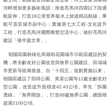
河畔增加更多藝術風韻；推進亮馬河四環以下段通
航延伸，打造18公里世界級水上旅遊精品航線，乘
船可直至城市副中心；實施第七大工程-文化提升
工程，打造亮馬河國際雕塑交流中心，做好亮馬河
建設「後半篇文章」。
朝陽區園林綠化局藉助花園城市示範區建設的契
機，將全齡友好公園改造與無界公園建設、區域城
市更新等統籌推進。自「十四五」規劃實施以來，
朝陽區建設了四得公園、黃渠公園等12處全齡友好
型公園，改造提升面積達42.43公頃。率先「拆圍
透綠」「無界開放」，打造68處無界公園，總面積
超過2100公頃。