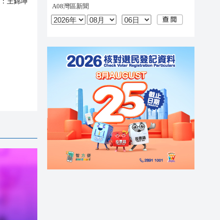
：
王錦坤