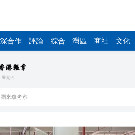
費約18億元
.58萬億 利潤總額近936億
讀新玩法
圳，共奏客家文化傳承新篇章
深合作
評論
綜合
灣區
商社
文化
理黎智英求情 罪證如山豈能妄想輕判
據見證文儒沉香從傳統邁向現代
日
星期四
察團來瓊考察
費約18億元
.58萬億 利潤總額近936億
讀新玩法
圳，共奏客家文化傳承新篇章