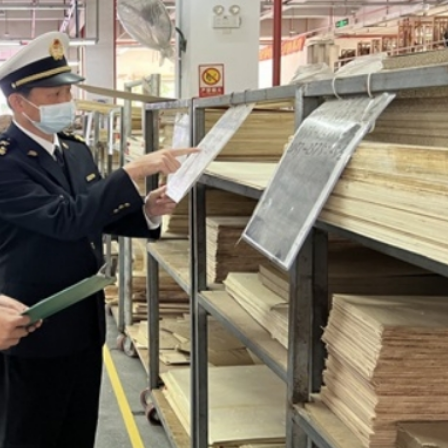
理黎智英求情 罪證如山豈能妄想輕判
據見證文儒沉香從傳統邁向現代
察團來瓊考察
費約18億元
.58萬億 利潤總額近936億
讀新玩法
圳，共奏客家文化傳承新篇章