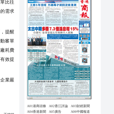
訂單比往
品的需求
，提醒
動審單
下廠耗費
，有效提
企業嚴