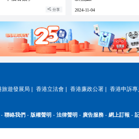
分享
2024-11-04
港旅遊發展局
|
香港立法會
|
香港廉政公署
|
香港申訴專
-
聯絡我們
-
版權聲明
-
法律聲明
-
廣告服務
-
網上訂報
-