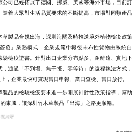
該公司已經拓展了德國、挪威、美國等海外市場，目前
。隨着大眾對生活品質要求的不斷提高，市場對同類產
草製品合規出海，深圳海關及時推送境外植物檢疫政策
簽發」業務模式，企業規範申報後未布控貨物由系統自
檢驗檢疫證書。針對出口企業分布點多、距離遠、實地
式，通過「不到場、無干擾、零等待」的遠程執法方式
以上，企業最快可實現當日申報、當日查檢、當日放行。
製品的檢驗檢疫要求進一步開展針對性政策指導，幫助
」的東風，讓深圳竹木草製品「出海」之路更順暢。
海關總署