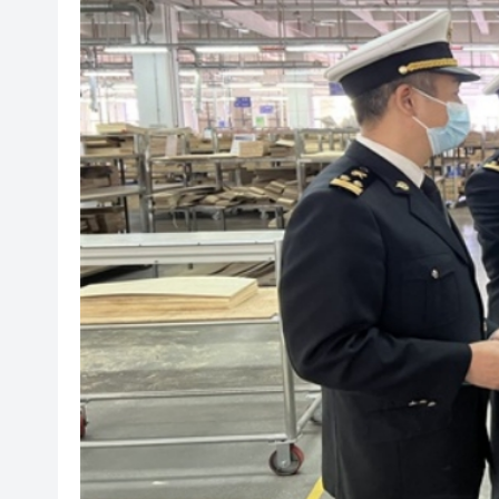
黎智英案｜吳良好：依法公正處
50餘位頂尖專家共話時代命題
海南澄邁文儒煥新升級 五組數
梁振英率港區全國政協委員考
2025年海南儋州以舊換新帶動消
山東26戶省屬國企去年合計營收2
瀋陽鐵西校園閱讀活動解鎖閱
閩粵贛三地漢樂藝術家齊聚深