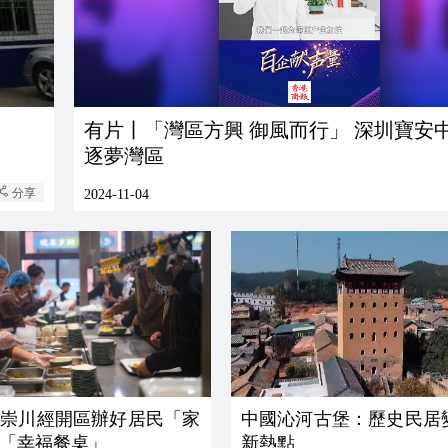
有片丨「灣區方興 御風而行」 深圳寶安
逐夢灣區
分享
2024-11-04
通崇川經開區辦好居民「家
中國沁河古堡：歷史民居
「幸福餐桌」
新熱點