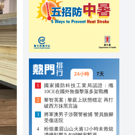
21:08
20:55
20:42
20:42
20:41
20:40
24小時
7天
20:39
國家國防科技工業局認證：殲
10CE在國外無傷擊落多架戰機
20:34
黎智英案 | 黎庭上狀態穩定 再打
破西方抹黑言論
將軍澳男子涉襲警被捕 警員臉腳
受傷送院
粉嶺畫眉山山火逾12小時未救熄
濃煙影響九旬婦離家暫避