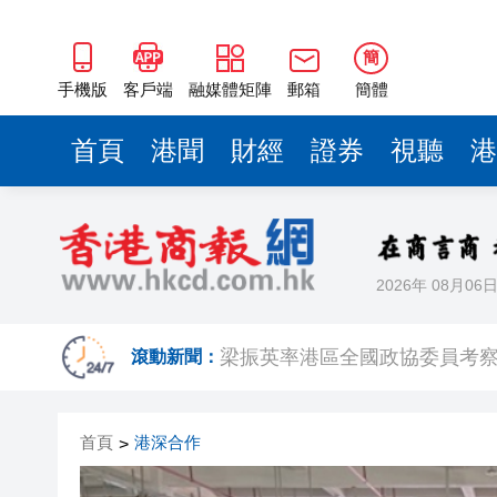
2025年海南儋州以舊換新帶動消
山東26戶省屬國企去年合計營收2
簡
瀋陽鐵西校園閱讀活動解鎖閱
手機版
客戶端
融媒體矩陣
郵箱
簡體
閩粵贛三地漢樂藝術家齊聚深
首頁
港聞
財經
證券
視聽
港
黎智英案｜吳良好：依法公正處
50餘位頂尖專家共話時代命題
海南澄邁文儒煥新升級 五組數
2026年 08月06
梁振英率港區全國政協委員考
2025年海南儋州以舊換新帶動消
滾動新聞：
山東26戶省屬國企去年合計營收2
首頁
港深合作
>
瀋陽鐵西校園閱讀活動解鎖閱
閩粵贛三地漢樂藝術家齊聚深