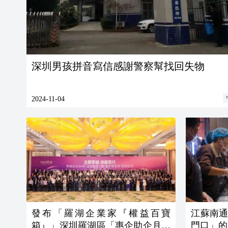
深圳男孩拼音寫信感謝警察幫找回失物
2024-11-04
發布「羅湖企業家『權益百寶
江蘇南
箱』」深圳羅湖區「惠企助企月」
門口」的