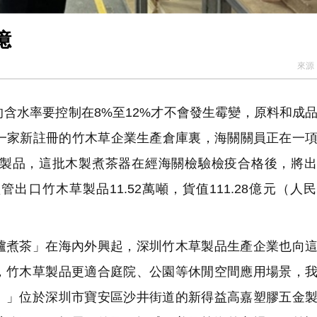
億
來源
含水率要控制在8%至12%才不會發生霉變，原料和成
在一家新註冊的竹木草企業生產倉庫裏，海關關員正在一
製品，這批木製煮茶器在經海關檢驗檢疫合格後，將出
管出口竹木草製品11.52萬噸，貨值111.28億元（人
煮茶」在海內外興起，深圳竹木草製品生產企業也向這
，竹木草製品更適合庭院、公園等休閒空間應用場景，
。」位於深圳市寶安區沙井街道的新得益高嘉塑膠五金