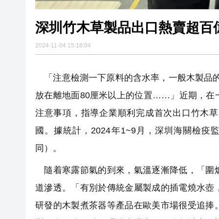
深圳竹木草製品出口熱賣超百
2024-11-04 15:18:04
「注意檢測一下原料的含水率，一般木製品的
放在離地面80厘米以上的位置……」近期，
注意事項，指導企業順利完成首次出口竹木草
國。據統計，2024年1~9月，深圳海關檢疫監
同）。
隨着寒露節氣的到來，氣溫逐漸降低，「圍爐
道滲透。「有別於傳統金屬製成的插電燒水壺
研發的木製煮茶器等產品在歐美市場很受追捧