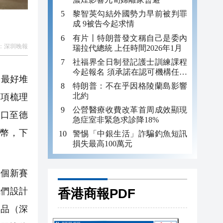
黎智英勾結外國勢力早前被判罪
成 9被告今起求情
有片丨特朗普發文稱自己是委內
：
深圳晚報
瑞拉代總統 上任時間2026年1月
社福界全日制登記護士訓練課程
今起報名 須承諾在認可機構任職
品最好堆
至少三年
特朗普：不在乎因格陵蘭島影響
北約
項項梳理
公營醫療收費改革首周成效顯現
口至德
急症室非緊急求診降18%
民幣，下
警惕「中銀生活」詐騙釣魚短訊
損失最高100萬元
個新賽
香港商報PDF
我們設計
製品（深