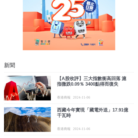
新聞
【A股收評】三大指數衝高回落 滬
指微跌0.09％ 3400點得而復失
香港商報
2024-11-06
西藏今年實現「藏電外送」17.91億
千瓦時
香港商報
2024-11-06