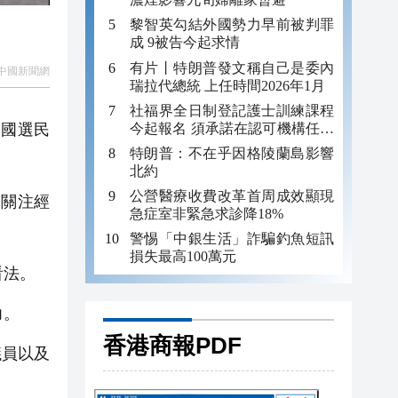
黎智英勾結外國勢力早前被判罪
成 9被告今起求情
有片丨特朗普發文稱自己是委內
中國新聞網
瑞拉代總統 上任時間2026年1月
社福界全日制登記護士訓練課程
今起報名 須承諾在認可機構任職
美國選民
至少三年
特朗普：不在乎因格陵蘭島影響
北約
公營醫療收費改革首周成效顯現
更關注經
急症室非緊急求診降18%
警惕「中銀生活」詐騙釣魚短訊
損失最高100萬元
看法。
力。
香港商報PDF
議員以及