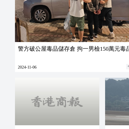
警方破公屋毒品儲存倉 拘一男檢150萬元毒
2024-11-06