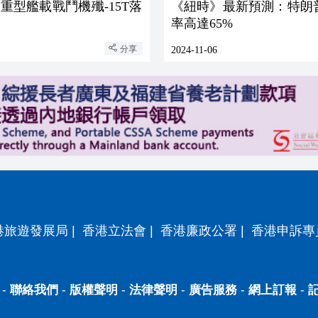
重型艦載戰鬥機殲-15T落
《紐時》最新預測：特朗
率高達65%
分享
2024-11-06
港旅遊發展局
|
香港立法會
|
香港廉政公署
|
香港申訴專
-
聯絡我們
-
版權聲明
-
法律聲明
-
廣告服務
-
網上訂報
-