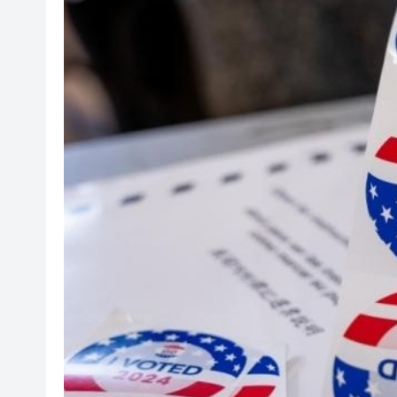
閩粵贛三地漢樂藝術家齊聚深
黎智英案｜吳良好：依法公正處
50餘位頂尖專家共話時代命題
海南澄邁文儒煥新升級 五組數
梁振英率港區全國政協委員考
2025年海南儋州以舊換新帶動消
山東26戶省屬國企去年合計營收2
瀋陽鐵西校園閱讀活動解鎖閱
閩粵贛三地漢樂藝術家齊聚深