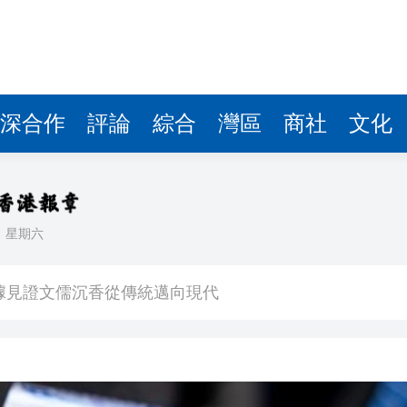
察團來瓊考察
費約18億元
.58萬億 利潤總額近936億
讀新玩法
深合作
評論
綜合
灣區
商社
文化
圳，共奏客家文化傳承新篇章
理黎智英求情 罪證如山豈能妄想輕判
日
星期六
據見證文儒沉香從傳統邁向現代
察團來瓊考察
費約18億元
.58萬億 利潤總額近936億
讀新玩法