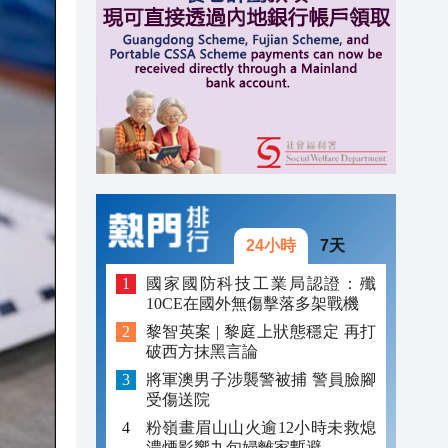
20:34
21:08
20:55
20:42
20:42
20:41
24小時
7天
20:40
國家國防科技工業局認證：殲
10CE在國外無傷擊落多架戰機
20:39
黎智英案 | 黎庭上狀態穩定 再打
破西方抹黑言論
20:34
將軍澳男子涉襲警被捕 警員臉腳
受傷送院
粉嶺畫眉山山火逾12小時未救熄
濃煙影響九旬婦離家暫避