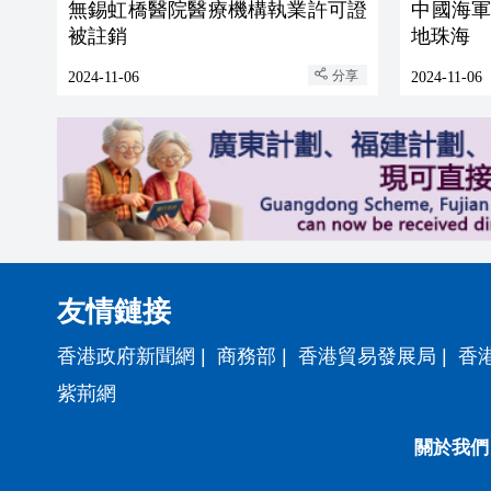
無錫虹橋醫院醫療機構執業許可證
中國海軍
被註銷
地珠海
分享
2024-11-06
2024-11-06
友情鏈接
香港政府新聞網
|
商務部
|
香港貿易發展局
|
香
紫荊網
關於我們