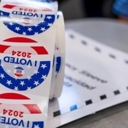
圳，共奏客家文化傳承新篇章
理黎智英求情 罪證如山豈能妄想輕判
據見證文儒沉香從傳統邁向現代
察團來瓊考察
費約18億元
.58萬億 利潤總額近936億
讀新玩法
圳，共奏客家文化傳承新篇章