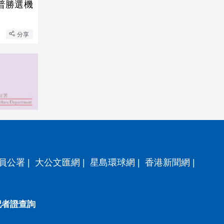
普勝選機
分享
員公署
|
大公文匯網
|
星島環球網
|
香港新聞網
|
記者證查詢