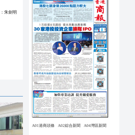
：
朱劍明