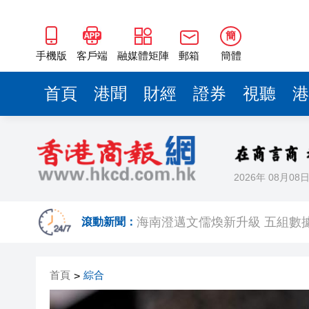
梁振英率港區全國政協委員考
2025年海南儋州以舊換新帶動消
簡
手機版
客戶端
融媒體矩陣
郵箱
簡體
山東26戶省屬國企去年合計營收2
瀋陽鐵西校園閱讀活動解鎖閱
首頁
港聞
財經
證券
視聽
港
閩粵贛三地漢樂藝術家齊聚深
黎智英案｜吳良好：依法公正處
50餘位頂尖專家共話時代命題
2026年 08月08
海南澄邁文儒煥新升級 五組數
滾動新聞：
梁振英率港區全國政協委員考
2025年海南儋州以舊換新帶動消
首頁
綜合
>
山東26戶省屬國企去年合計營收2
瀋陽鐵西校園閱讀活動解鎖閱