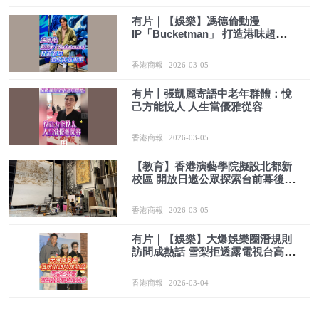
有片｜【娛樂】馮德倫動漫
IP「Bucketman」 打造港味超級英
雄故事
香港商報
2026-03-05
有片丨張凱麗寄語中老年群體：悅
己方能悅人 人生當優雅從容
香港商報
2026-03-05
【教育】香港演藝學院擬設北都新
校區 開放日邀公眾探索台前幕後奧
秘
香港商報
2026-03-05
有片｜【娛樂】大爆娛樂圈潛規則
訪問成熱話 雪梨拒透露電視台高層
色魔身份
香港商報
2026-03-04