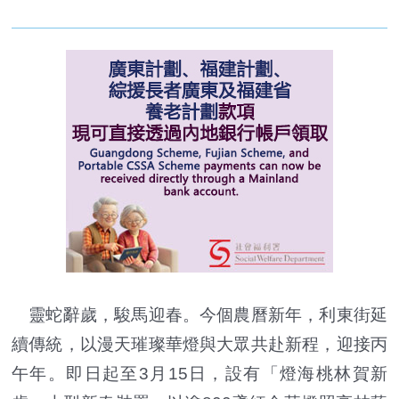
靈蛇辭歲，駿馬迎春。今個農曆新年，利東街延
續傳統，以漫天璀璨華燈與大眾共赴新程，迎接丙
午年。即日起至3月15日，設有「燈海桃林賀新