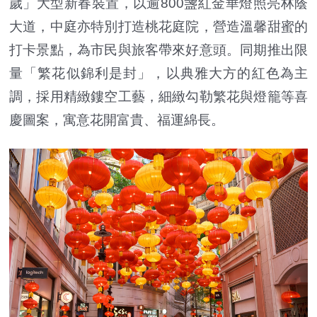
歲」大型新春裝置，以逾800盞紅金華燈照亮林蔭
大道，中庭亦特別打造桃花庭院，營造溫馨甜蜜的
打卡景點，為市民與旅客帶來好意頭。同期推出限
量「繁花似錦利是封」，以典雅大方的紅色為主
調，採用精緻鏤空工藝，細緻勾勒繁花與燈籠等喜
慶圖案，寓意花開富貴、福運綿長。