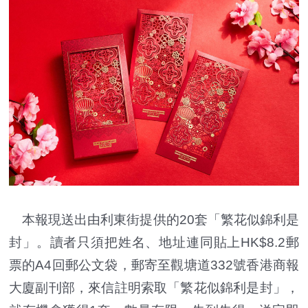
本報現送出由利東街提供的20套「繁花似錦利是
封」。讀者只須把姓名、地址連同貼上HK$8.2郵
票的A4回郵公文袋，郵寄至觀塘道332號香港商報
大廈副刊部，來信註明索取「繁花似錦利是封」，