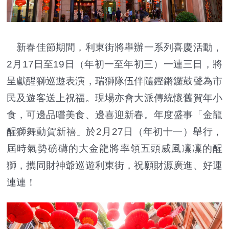
新春佳節期間，利東街將舉辦一系列喜慶活動，
2月17日至19日（年初一至年初三）一連三日，將
呈獻醒獅巡遊表演，瑞獅隊伍伴隨鏗鏘鑼鼓聲為市
民及遊客送上祝福。現場亦會大派傳統懷舊賀年小
食，可邊品嚐美食、邊喜迎新春。年度盛事「金龍
醒獅舞動賀新禧」於2月27日（年初十一）舉行，
屆時氣勢磅礴的大金龍將率領五頭威風凜凜的醒
獅，攜同財神爺巡遊利東街，祝願財源廣進、好運
連連！