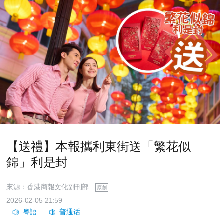
【送禮】本報攜利東街送「繁花似
錦」利是封
來源：香港商報文化副刊部
原創
2026-02-05 21:59