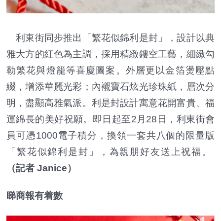
利東街同步推出「繁花似錦利是封」，設計以典
雅大方的紅色為主調，採用精緻鏤空工藝，細緻勾
勒繁花與燈籠等喜慶圖案。外層更以金箔燙壓點
綴，增添華麗光彩；內襯寶石炫光珍珠紙，層次分
明，盡顯高雅氣派。利是封設計寓意花開富貴、福
運綿長的美好祝願。即日起至2月28日，利東街會
員可憑1000電子積分，換領一套共八個的限量版
「繁花似錦利是封」，為親朋好友送上祝福。
（記者 Janice）
睇商報有着數