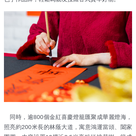
同時，逾800個金紅喜慶燈籠匯聚成華麗燈海，
照亮約200米長的林蔭大道，寓意鴻運當頭、闔家