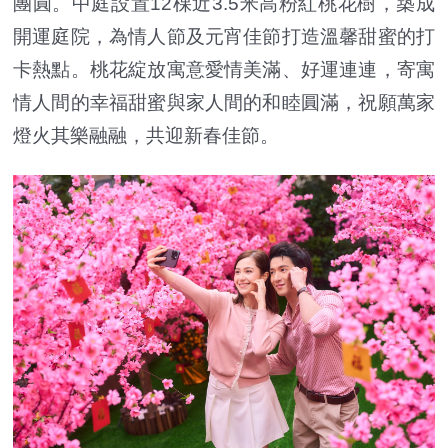
團圓。中庭設置12棵近3.5米高粉紅桃花樹，築成
開運庭院，為情人節及元宵佳節打造溫馨甜蜜的打
卡熱點。桃花綻放寓意愛情美滿、好運連連，寄寓
情人間的幸福甜蜜與家人間的和睦圓滿，祝願萬家
燈火其樂融融，共迎新春佳節。