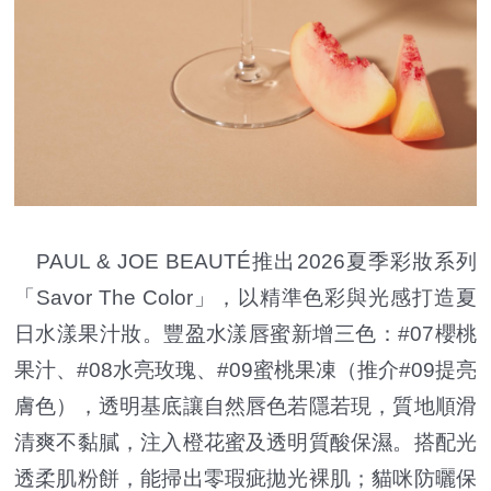
PAUL & JOE BEAUTÉ推出2026夏季彩妝系列
「Savor The Color」，以精準色彩與光感打造夏
日水漾果汁妝。豐盈水漾唇蜜新增三色：#07櫻桃
果汁、#08水亮玫瑰、#09蜜桃果凍（推介#09提亮
膚色），透明基底讓自然唇色若隱若現，質地順滑
清爽不黏膩，注入橙花蜜及透明質酸保濕。搭配光
透柔肌粉餅，能掃出零瑕疵拋光裸肌；貓咪防曬保