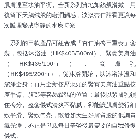
肌膚達至水油平衡。全新系列質地如絲般滑嫩，用
後留下天鵝絨般的奢潤觸感，淡淡杏仁甜香更讓每
次護理變成寧靜的水療時光
系列的三款產品可組合成「杏仁油養三重奏」套
裝，包括沐浴油（HK$405/500ml）、緊實美膚油
（HK$435/100ml）、緊膚乳
（HK$495/200ml），從沐浴開始，以沐浴油溫和
潔淨全身；再用全新按壓泵頭的緊實美膚油重點按
摩手臂、腹部等容易鬆弛的位置；最後以緊膚乳鎖
住養分。整套儀式清爽不黏膩，卻能讓肌膚變得細
緻平滑、緊緻勻亮，散發如天生好膚質般的低調貴
氣光澤，亦正是母親每日辛勞後最需要的自我修復
儀式。