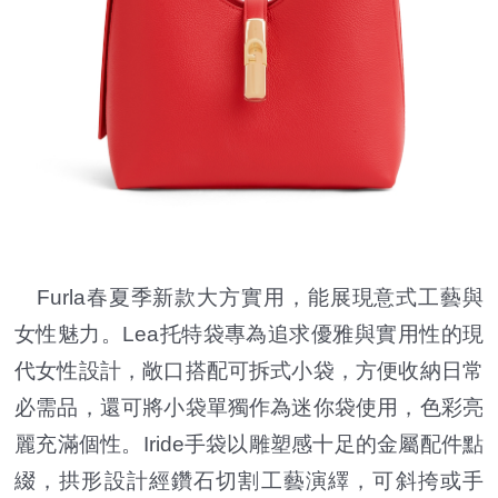
Furla春夏季新款大方實用，能展現意式工藝與
女性魅力。Lea托特袋專為追求優雅與實用性的現
代女性設計，敞口搭配可拆式小袋，方便收納日常
必需品，還可將小袋單獨作為迷你袋使用，色彩亮
麗充滿個性。Iride手袋以雕塑感十足的金屬配件點
綴，拱形設計經鑽石切割工藝演繹，可斜挎或手