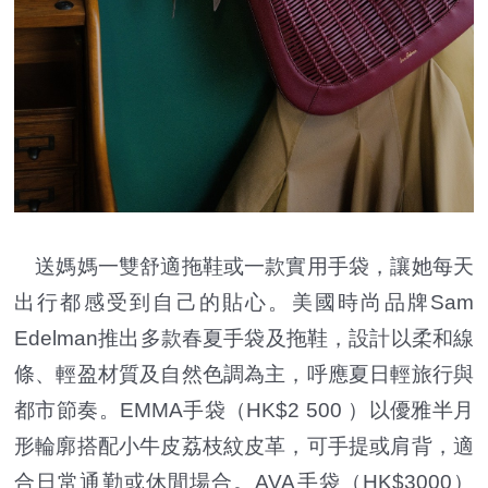
送媽媽一雙舒適拖鞋或一款實用手袋，讓她每天
出行都感受到自己的貼心。美國時尚品牌Sam
Edelman推出多款春夏手袋及拖鞋，設計以柔和線
條、輕盈材質及自然色調為主，呼應夏日輕旅行與
都市節奏。EMMA手袋（HK$2 500 ）以優雅半月
形輪廓搭配小牛皮荔枝紋皮革，可手提或肩背，適
合日常通勤或休閒場合。AVA手袋（HK$3000）