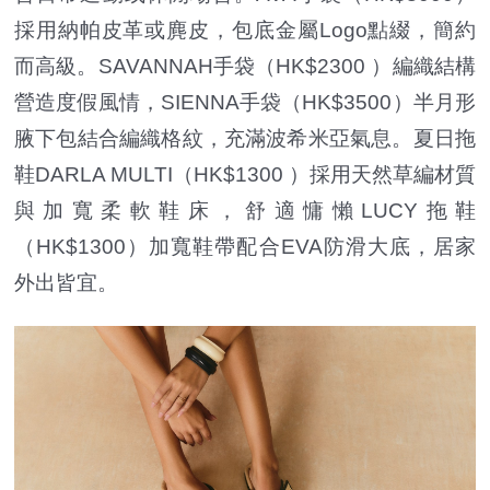
採用納帕皮革或麂皮，包底金屬Logo點綴，簡約
而高級。SAVANNAH手袋（HK$2300 ）編織結構
營造度假風情，SIENNA手袋（HK$3500）半月形
腋下包結合編織格紋，充滿波希米亞氣息。夏日拖
鞋DARLA MULTI（HK$1300 ）採用天然草編材質
與加寬柔軟鞋床，舒適慵懶LUCY拖鞋
（HK$1300）加寬鞋帶配合EVA防滑大底，居家
外出皆宜。