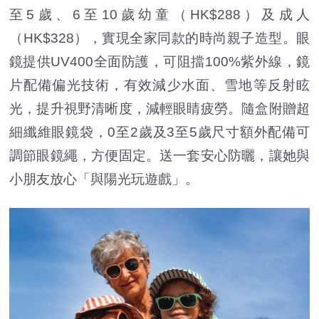
至5歲、6至10歲幼童（HK$288）及成人
（HK$328），實現全家同款的時尚親子造型。眼
鏡提供UV400全面防護，可阻擋100%紫外線，鏡
片配備偏光技術，有效減少水面、雪地等反射眩
光，提升視野清晰度，減輕眼睛疲勞。隨盒附贈超
細纖維眼鏡袋，0至2歲及3至5歲尺寸額外配備可
調節眼鏡繩，方便固定。送一套安心防曬，讓她與
小朋友放心「與陽光玩遊戲」。