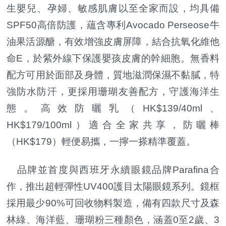
生嬰兒、孕婦、敏感肌膚以至全家而設，均具備
SPF50高倍防護，蘊含專利Avocado Perseose牛
油果活源醣，有效增強皮膚屏障，結合抗氧化維他
命E，於紫外線下保護嬰孩皮膚的幹細胞。無香料
配方可用於面部及身體，質地滋潤保濕不黏膩，特
強防水防汗，更採用珊瑚友善配方，守護海洋生
態。高效防曬乳（HK$139/40ml、
HK$179/100ml）適合全家共享，防曬棒
（HK$179）輕便易攜，一擰一搽精準覆蓋。
品牌並首度與西班牙永續眼鏡品牌Parafina合
作，推出超輕彈性UV400護目太陽眼鏡系列。鏡框
採用最少90%可回收物料製造，備有四款尺寸及森
林綠、海洋藍、珊瑚粉三種顏色，涵蓋0至2歲、3