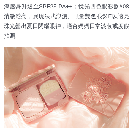
濕唇膏升級至SPF25 PA++；悅光四色眼影盤#08
清澈透亮，展現法式浪漫。限量雙色眼影E以透亮
珠光疊出夏日閃耀眼神，適合媽媽日常淡妝或度假
拍照。