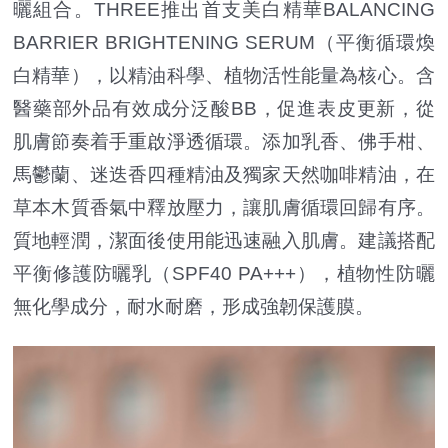
曬組合。THREE推出首支美白精華BALANCING
BARRIER BRIGHTENING SERUM（平衡循環煥
白精華），以精油科學、植物活性能量為核心。含
醫藥部外品有效成分泛酸BB，促進表皮更新，從
肌膚節奏着手重啟淨透循環。添加乳香、佛手柑、
馬鬱蘭、迷迭香四種精油及獨家天然咖啡精油，在
草本木質香氣中釋放壓力，讓肌膚循環回歸有序。
質地輕潤，潔面後使用能迅速融入肌膚。建議搭配
平衡修護防曬乳（SPF40 PA+++），植物性防曬
無化學成分，耐水耐磨，形成強韌保護膜。