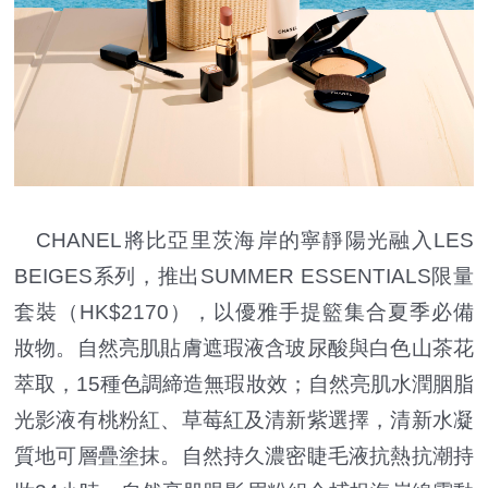
CHANEL將比亞里茨海岸的寧靜陽光融入LES
BEIGES系列，推出SUMMER ESSENTIALS限量
套裝（HK$2170），以優雅手提籃集合夏季必備
妝物。自然亮肌貼膚遮瑕液含玻尿酸與白色山茶花
萃取，15種色調締造無瑕妝效；自然亮肌水潤胭脂
光影液有桃粉紅、草莓紅及清新紫選擇，清新水凝
質地可層疊塗抹。自然持久濃密睫毛液抗熱抗潮持