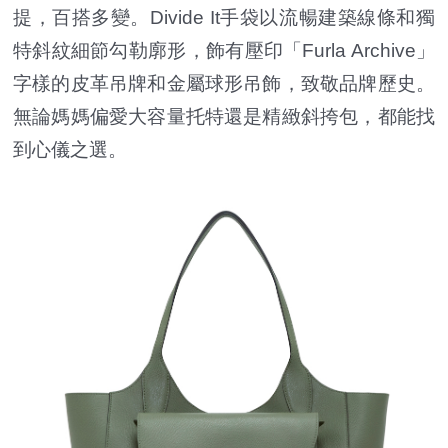
提，百搭多變。Divide It手袋以流暢建築線條和獨
特斜紋細節勾勒廓形，飾有壓印「Furla Archive」
字樣的皮革吊牌和金屬球形吊飾，致敬品牌歷史。
無論媽媽偏愛大容量托特還是精緻斜挎包，都能找
到心儀之選。