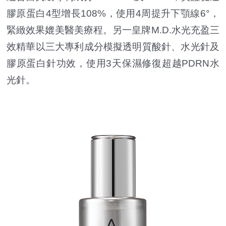
膠原蛋白4型增長108%，使用4周提升下顎線6°，
緊緻效果媲美醫美療程。另一皇牌M.D.水光充盈三
效精華以三大專利成分模擬透明質酸針、水光針及
膠原蛋白針功效，使用3天保濕修復超越PDRN水
光針。