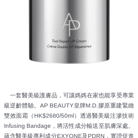
一套醫美級護膚品，可讓媽媽在家也能享受專業
級逆齡體驗。AP BEAUTY皇牌M.D.膠原重建緊緻
雙效面霜（HK$2680/50ml）透過醫美級注滲技術
Infusing Bandage，將活性成分輸送至肌膚深處。
蘊含醫美級專利成分EXYONE及PDRN，實證促進