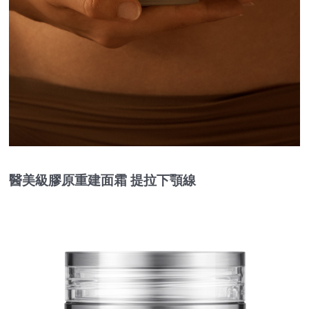
醫美級膠原重建面霜 提拉下顎線