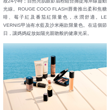
妝24小時；自然亮肌眼影眉粉組合捕捉海岸線靈動
光線。ROUGE COCO FLASH唇膏推出柔和焦糖
啡、莓子紅及番茄紅限量色，水潤舒適。LE
VERNIS甲油有水藍及沙米兩款限量色。在這個節
日，讓媽媽綻放如陽光親吻般的健康光采。