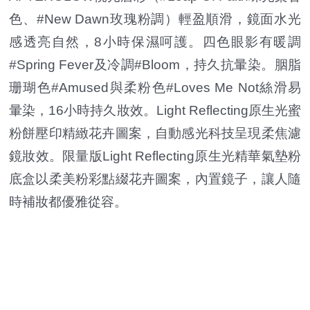
色、#New Dawn玫瑰粉調）輕盈順滑，鏡面水光
感透亮自然，8小時保濕呵護。四色眼影有暖調
#Spring Fever及冷調#Bloom，持久抗暈染。胭脂
珊瑚色#Amused與柔粉色#Loves Me Not絲滑易
暈染，16小時持久妝效。Light Reflecting原生光蜜
粉餅壓印精緻花卉圖案，自動感光科技呈現柔焦濾
鏡妝效。限量版Light Reflecting原生光精華氣墊粉
底盒以柔美粉彩點綴花卉圖案，內置鏡子，讓人隨
時補妝都優雅從容。