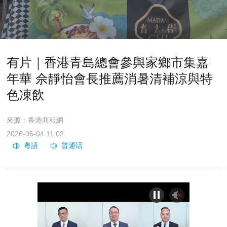
有片｜香港青島總會參與家鄉市集嘉
年華 佘靜怡會長推薦消暑清補涼與特
色凍飲
來源：香港商報網
2026-06-04 11:02