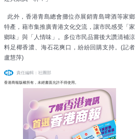
此外，香港青島總會攤位亦展銷青島啤酒等家鄉
特產，藉市集推廣青港文化交流，讓市民感受「家
鄉味」與「人情味」。多位市民品嘗後大讚清補涼
料足椰香濃、海石花爽口，紛紛回購支持。(記者
盧慧萍)
責任編輯：社團部
香港商報版權所有，未經書面允許不得使用。