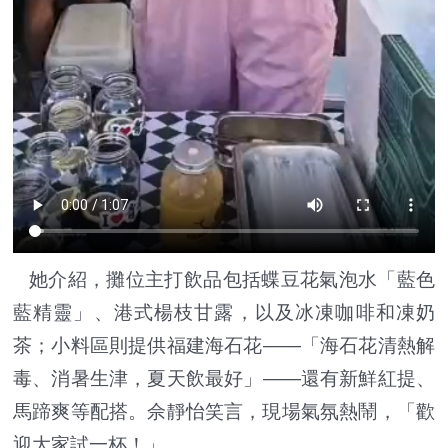
她介紹，攤位主打飲品包括蝶豆花氣泡水「藍色
藍精靈」、港式楊枝甘露，以及冰凍咖啡和凍奶
茶；小料區則提供福建海石花——「海石花清熱解
毒、消暑生津，夏天飲最好」——還有新鮮紅提、
馬蹄爽等配搭。佘靜怡笑言，現場氣氛熱鬧，「歡
迎大家試一杯！」