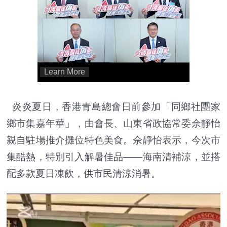
炎炎夏日，香港青島總會日前參加「同鄉社團家
鄉市集嘉年華」，由會長、山東省政協常委佘靜怡
親自駐場推介攤位特色美食。佘靜怡表示，今次市
集酷熱，特別引入解暑佳品——海南清補涼，並搭
配多款夏日凍飲，供市民清涼消暑。