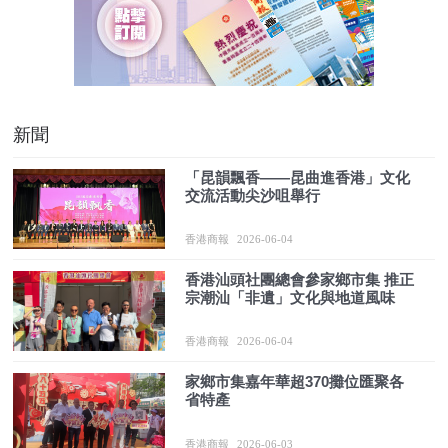
新聞
「昆韻飄香——昆曲進香港」文化
交流活動尖沙咀舉行
香港商報
2026-06-04
香港汕頭社團總會參家鄉市集 推正
宗潮汕「非遺」文化與地道風味
香港商報
2026-06-04
家鄉市集嘉年華超370攤位匯聚各
省特產
香港商報
2026-06-03