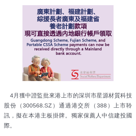
4月獲中證監批來港上市的深圳市星源材質科技
股份（300568.SZ）通過港交所（388）上市聆
訊，擬在本港主板掛牌。獨家保薦人中信建投國
際。