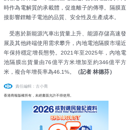
時作為電解質的承載體，促進離子的傳導。隔膜直
接影響鋰離子電池的品質、安全性及生產成本。
受惠於新能源汽車出貨量上升、能源存儲高速發
展及其他終端使用需求攀升，內地電池隔膜市場近
年保持穩定增長態勢。2021年至2025年，內地電
池隔膜出貨量由76億平方米增加至約346億平方
米，複合年增長率為46.1%。
（記者 林德芬）
責任編輯：古小喬
香港商報版權所有，未經書面允許不得使用。