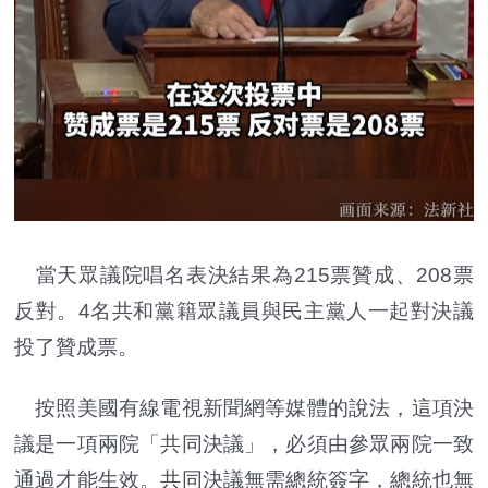
當天眾議院唱名表決結果為215票贊成、208票
反對。4名共和黨籍眾議員與民主黨人一起對決議
投了贊成票。
按照美國有線電視新聞網等媒體的說法，這項決
議是一項兩院「共同決議」，必須由參眾兩院一致
通過才能生效。共同決議無需總統簽字，總統也無