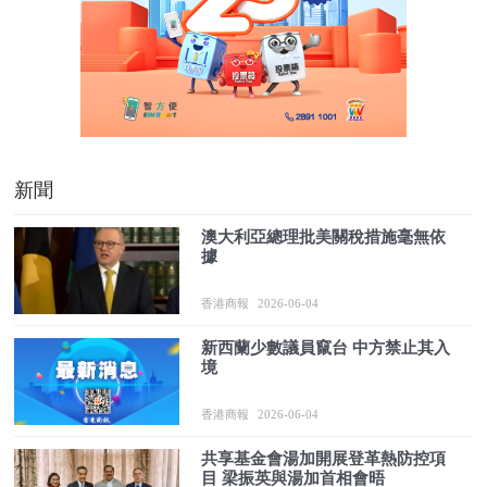
新聞
澳大利亞總理批美關稅措施毫無依
據
香港商報
2026-06-04
新西蘭少數議員竄台 中方禁止其入
境
香港商報
2026-06-04
共享基金會湯加開展登革熱防控項
目 梁振英與湯加首相會晤