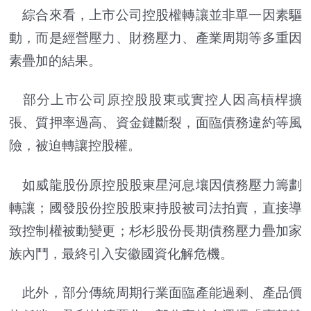
綜合來看，上市公司控股權轉讓並非單一因素驅
動，而是經營壓力、財務壓力、產業周期等多重因
素疊加的結果。
部分上市公司原控股股東或實控人因高槓桿擴
張、質押率過高、資金鏈斷裂，面臨債務違約等風
險，被迫轉讓控股權。
如威龍股份原控股股東星河息壤因債務壓力籌劃
轉讓；國發股份控股股東持股被司法拍賣，直接導
致控制權被動變更；杉杉股份長期債務壓力疊加家
族內鬥，最終引入安徽國資化解危機。
此外，部分傳統周期行業面臨產能過剩、產品價