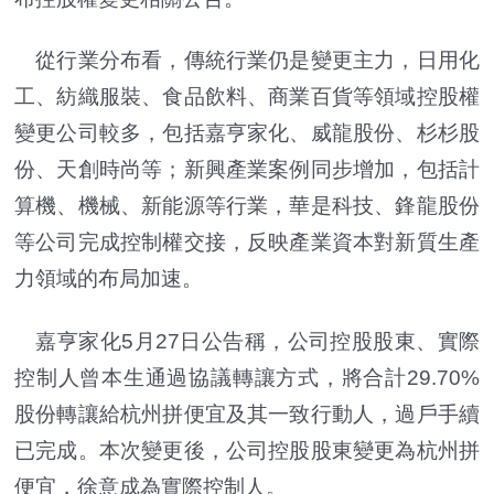
從行業分布看，傳統行業仍是變更主力，日用化
工、紡織服裝、食品飲料、商業百貨等領域控股權
變更公司較多，包括嘉亨家化、威龍股份、杉杉股
份、天創時尚等；新興產業案例同步增加，包括計
算機、機械、新能源等行業，華是科技、鋒龍股份
等公司完成控制權交接，反映產業資本對新質生產
力領域的布局加速。
嘉亨家化5月27日公告稱，公司控股股東、實際
控制人曾本生通過協議轉讓方式，將合計29.70%
股份轉讓給杭州拼便宜及其一致行動人，過戶手續
已完成。本次變更後，公司控股股東變更為杭州拼
便宜，徐意成為實際控制人。