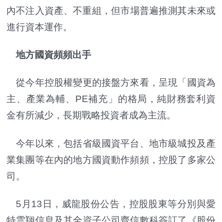
內不注入資產、不重組‌，但市場普遍推測其未來或
進行資本運作。
地方國資頻頻出手
從今年控股權變更的接盤方來看，呈現「國資為
主、產業為輔、PE補充」的格局，純財務套利資
金有所減少，長期戰略投資者成為主流。
今年以來，包括省級國資平台、地市級城投及產
業集團等在內的地方國資動作頻頻，控股了多家公
司。
5月13日，威龍股份公告，控股股東等分別與愛
特雲翔信息及其全資子公司齊信數科簽訂了《股份