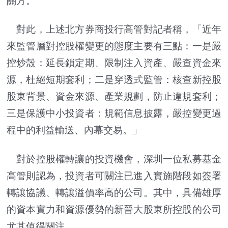
關方。
對此，上述北方券商投行高管對記者稱，「近年
來監管層對控股權變更的態度主要有三點：一是嚴
控炒殼：延長鎖定期、限制注入資產、嚴查資金來
源，杜絕短期套利；二是穿透式監管：核查新控股
股東背景、資金來源、產業規劃，防止違規套利；
三是保護中小投資者：規範信息披露，嚴控變更過
程中的利益輸送、內幕交易。」
對於控股權轉讓的投資機會，深圳一位私募基金
高管則認為，投資者可關注已進入實施階段如簽署
轉讓協議、轉讓溢價率高的公司。其中，具備雄厚
的資本實力和資源優勢的新晉大股東所控股的公司
尤其值得關注。