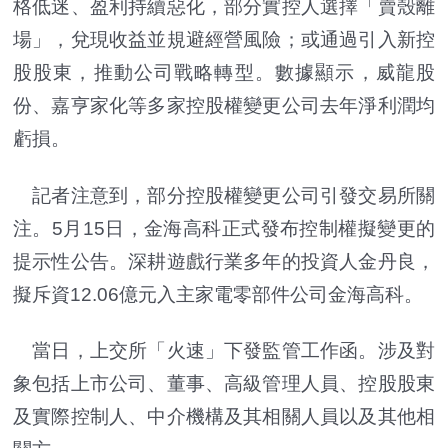
格低迷、盈利持續惡化，部分實控人選擇「賣殼離
場」，兌現收益並規避經營風險；或通過引入新控
股股東，推動公司戰略轉型。數據顯示，威龍股
份、嘉亨家化等多家控股權變更公司去年淨利潤均
虧損。
記者注意到，部分控股權變更公司引發交易所關
注。5月15日，金海高科正式發布控制權擬變更的
提示性公告。深耕遊戲行業多年的投資人金丹良，
擬斥資12.06億元入主家電零部件公司金海高科。
當日，上交所「火速」下發監管工作函。涉及對
象包括上市公司、董事、高級管理人員、控股股東
及實際控制人、中介機構及其相關人員以及其他相