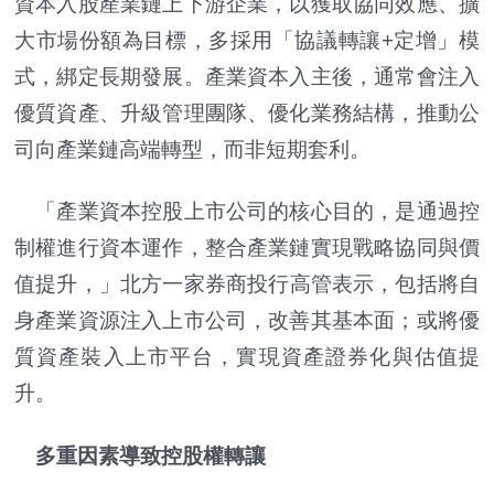
資本入股產業鏈上下游企業，以獲取協同效應、擴
大市場份額為目標，多採用「協議轉讓+定增」模
式，綁定長期發展。產業資本入主後，通常會注入
優質資產、升級管理團隊、優化業務結構，推動公
司向產業鏈高端轉型，而非短期套利。
「產業資本控股上市公司的核心目的，是通過控
制權進行資本運作，整合產業鏈實現戰略協同與價
值提升，」‌‌北方一家券商投行高管表示，包括將自
身產業資源注入上市公司，改善其基本面；或將優
質資產裝入上市平台，實現資產證券化與估值提
升。
多重因素導致控股權轉讓