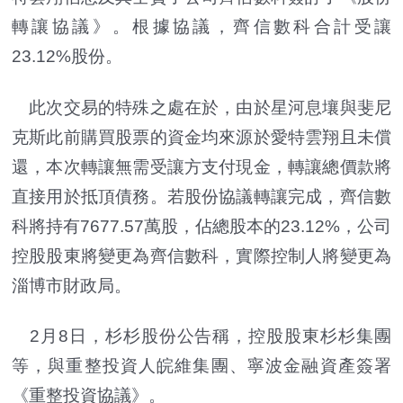
轉讓協議》。根據協議，齊信數科合計受讓
23.12%股份。
此次交易的特殊之處在於，由於星河息壤與斐尼
克斯此前購買股票的資金均來源於愛特雲翔且未償
還，本次轉讓無需受讓方支付現金，轉讓總價款將
直接用於抵頂債務。若股份協議轉讓完成，齊信數
科將持有7677.57萬股，佔總股本的23.12%，公司
控股股東將變更為齊信數科，實際控制人將變更為
淄博市財政局。
2月8日，杉杉股份公告稱，控股股東杉杉集團
等，與重整投資人皖維集團、寧波金融資產簽署
《重整投資協議》。