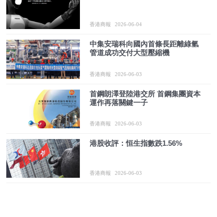
香港商報
2026-06-04
中集安瑞科向國內首條長距離綠氫
管道成功交付大型壓縮機
香港商報
2026-06-03
首鋼朗澤登陸港交所 首鋼集團資本
運作再落關鍵一子
香港商報
2026-06-03
港股收評：恒生指數跌1.56%
香港商報
2026-06-03