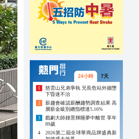
13:00
12:52
14:01
池
13:54
13:33
13:20
24小時
7天
13:12
慈雲山兄弟爭執 兄長危站外牆墮
下昏迷不治
13:03
薪趨會確認薪酬趨勢調查結果 高
層薪金級別總指標達5.16%
13:00
戲劇大師鍾景輝睡夢中離世 享年
12:52
89歲
2026第二屆全球華商品牌盛典新
加坡盛大啟幕