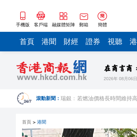
瑞銀﹕若燃油價格長時間維持高
陳茂波：信託業是重要基石 冀
簡
澳大利亞總理批美關稅措施毫
手機版
客戶端
融媒體矩陣
郵箱
簡體
新西蘭少數議員竄台 中方禁止
首頁
港聞
財經
證券
視聽
港
中金：維持港股中性震盪 恒指中樞預
港深地名故事丨從鹽田村到鹽
韓國金融監督院向渣打等5家銀行
2026年 08月06
嶺大聯合研究「AI＋可皺摺材
瑞銀﹕若燃油價格長時間維持高
滾動新聞：
陳茂波：信託業是重要基石 冀
首頁
港聞
>
澳大利亞總理批美關稅措施毫
新西蘭少數議員竄台 中方禁止