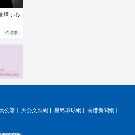
景輝：心
分享
員公署
|
大公文匯網
|
星島環球網
|
香港新聞網
|