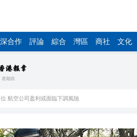
位 航空公司盈利或面臨下調風險
把握「金融＋」機遇
無依據
其入境
深合作
評論
綜合
灣區
商社
文化
計於27000-28000點
田港
罰款6000億韓圜 涉不當銷售恒生國指掛鈎產品
日
星期四
料」 將皺紋變有用結構 助研防偽標籤、人工器官及柔性電
位 航空公司盈利或面臨下調風險
把握「金融＋」機遇
無依據
其入境