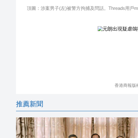
頂圖：涉案男子(左)被警方拘捕及問話。Threads用戶mkj
香港商報版
推薦新聞