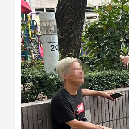
中金：維持港股中性震盪 恒指中樞預
港深地名故事丨從鹽田村到鹽
韓國金融監督院向渣打等5家銀行
嶺大聯合研究「AI＋可皺摺材
瑞銀﹕若燃油價格長時間維持高
陳茂波：信託業是重要基石 冀
澳大利亞總理批美關稅措施毫
新西蘭少數議員竄台 中方禁止
中金：維持港股中性震盪 恒指中樞預
港深地名故事丨從鹽田村到鹽