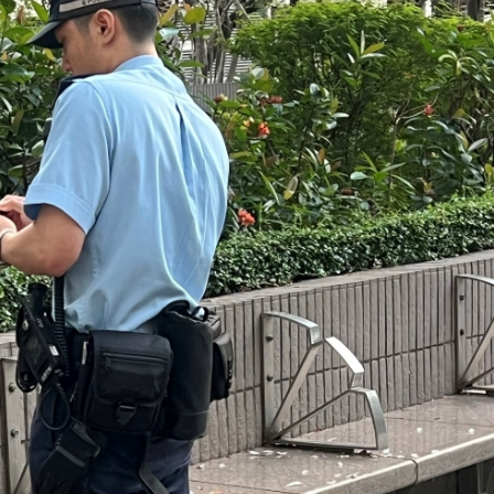
計於27000-28000點
田港
罰款6000億韓圜 涉不當銷售恒生國指掛鈎產品
料」 將皺紋變有用結構 助研防偽標籤、人工器官及柔性電
位 航空公司盈利或面臨下調風險
把握「金融＋」機遇
無依據
其入境
計於27000-28000點
田港