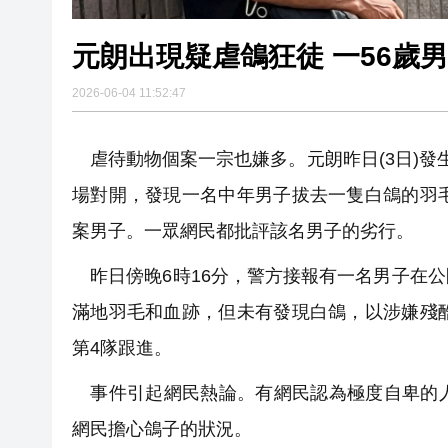
元朗出現疑虐鴿狂徒 一56歲
2026-06-04 11:52:47
虐待動物個案一宗也嫌多。元朗昨日(3日)發
場對開，發現一名中年男子拔去一隻白鴿的羽
案男子。一眾網民都批評該名男子的劣行。
昨日傍晚6時16分，警方接報有一名男子在
滿地羽毛和血跡，但未有發現白鴿，以涉嫌殘
第4隊跟進。
事件引起網民熱論。有網民認為極度自卑的人
網民擔心鴿子的狀況。