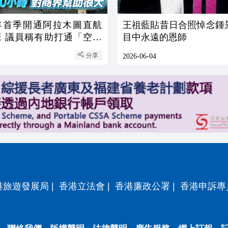
年首季開通阿拉木圖直航
王祖藍貼昔日合照悼念鍾
班 議員稱有助打通「空中
目中永遠的恩師
」
分享
2026-06-04
港旅遊發展局
|
香港立法會
|
香港廉政公署
|
香港申訴專