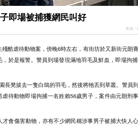
男子即場被捕獲網民叫好
來源：
生殘酷虐待動物案，傍晚6時左右，有街坊於又新街元朗
毛，於是報警。警員到場發現滿地羽毛及鮮血，即場拘捕
公園長凳拔去一隻白鴿的羽毛，然後將牠丟到草叢。警員
酷虐待動物即場拘捕一名姓賴56歲男子，案件由元朗刑
才會傷害動物，亦有不少網民稱涉事男子被捕大快人心