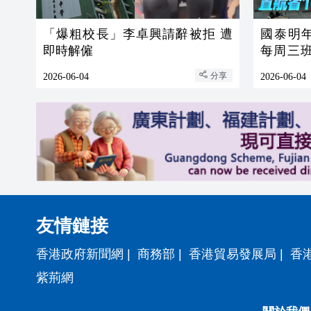
「爆粗校長」李卓興請辭被拒 遭
國泰明
即時解僱
每周三
一帶一路
分享
2026-06-04
2026-06-04
友情鏈接
香港政府新聞網
|
商務部
|
香港貿易發展局
|
香
紫荊網