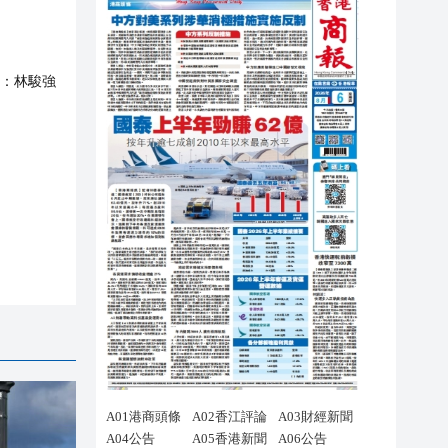
：
林駿強