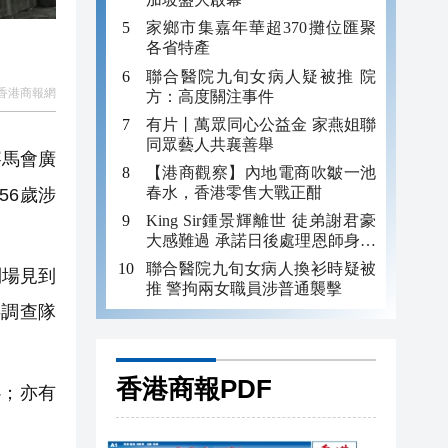
家鄉市集嘉年華超370攤位匯聚
各省特產
聯合醫院九旬女病人疑被推 院
香港商報網
方：高度關注事件
有片丨萬眾同心公益金 家燕姐聯
同眾藝人共襄善舉
賽馬會廣
【港商觀察】內地電商吹皺一池
春水，香港零售大戰正酣
56歲涉
King Sir鍾景輝離世 徒弟謝君豪
大感難過 承諾日後處理恩師身後
事
聯合醫院九旬女病人換衫時疑被
到場見到
推 警拘兩女職員涉普通襲擊
事調查隊
香港商報PDF
；亦有