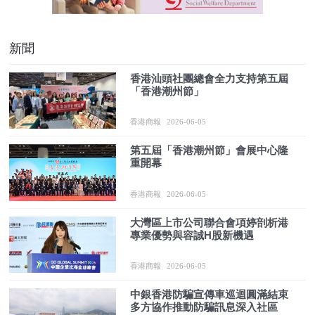
新聞
香港汕頭社團總會全力支持第五屆
「香港潮州節」
香港商報
2026-06-05
第五屆「香港潮州節」會展中心隆
重開幕
香港商報
2026-06-05
大灣區上市公司聯合會項婷剖析港
專業優勢與容誠H股新機遇
香港商報
2026-06-05
中銀香港防騙宣傳車巡迴圓滿結束
多方協作推動防騙訊息深入社區