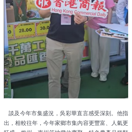
談及今年市集盛況，吳彩華直言感受深刻。他指
出，相較往年，今年家鄉市集內容更豐富、人氣更