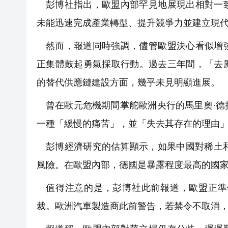
彭博社指出，歐盟內部罕見地展現出相對一
未能迅速完成產業轉型、提升競爭力並建立現
然而，報道同時強調，儘管歐盟決心看似增
正集體鼓起勇氣採取行動。過去三年間，「去
的替代供應鏈建設方面，幾乎未見明顯進展。
曾在歐元危機期間掌舵歐洲央行的馬里奧·
一種「緩慢的痛苦」，並「失去其存在的理由
彭博經濟研究的估算顯示，如果中國對稀土和永
風險。在歐盟內部，德國是暴露程度最高的國
值得注意的是，彭博社此前報道，歐盟正準
裁。歐洲汽車製造商此前警告，若禁令不取消