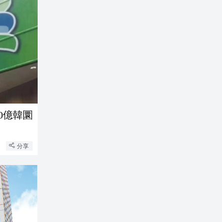
0億韓圜
分享