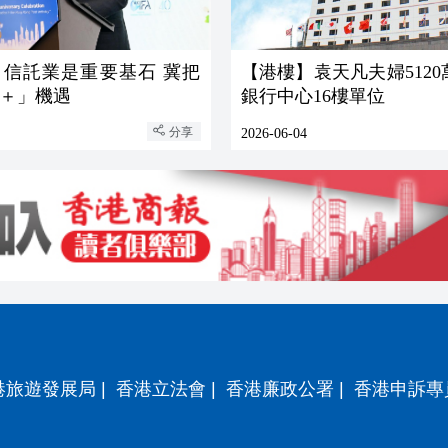
：信託業是重要基石 冀把
【港樓】袁天凡夫婦512
＋」機遇
銀行中心16樓單位
分享
2026-06-04
港旅遊發展局
|
香港立法會
|
香港廉政公署
|
香港申訴專