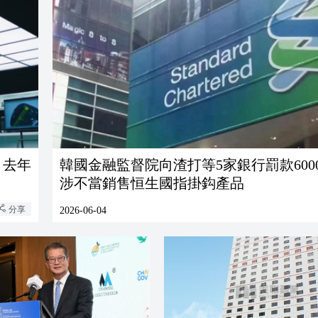
 去年
韓國金融監督院向渣打等5家銀行罰款600
涉不當銷售恒生國指掛鈎產品
分享
2026-06-04