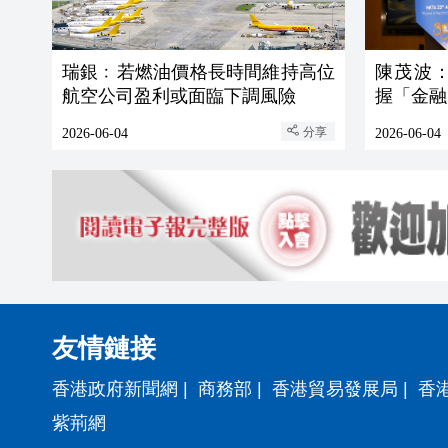
瑞銀﹕若燃油價格長時間維持高位
陳茂波
航空公司盈利或面臨下調風險
握「金融
分享
2026-06-04
2026-06-04
友情鏈接
香港政府新聞網
|
商務部
|
香港貿易發展局
|
香
紫荊網