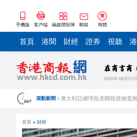
新西蘭少數議員竄台 中方禁止
彭博：歐盟準備與中國展開貿易
簡
【港股最前線】安克創新重新遞
手機版
客戶端
融媒體矩陣
郵箱
簡體
韓國金融監督院向渣打等5家銀行
首頁
港聞
財經
證券
視聽
港
嶺大聯合研究「AI＋可皺摺材
瑞銀﹕若燃油價格長時間維持高
陳茂波：信託業是重要基石 冀
2026年 08月07
澳大利亞總理批美關稅措施毫
新西蘭少數議員竄台 中方禁止
滾動新聞：
彭博：歐盟準備與中國展開貿易
首頁
財經
>
【港股最前線】安克創新重新遞
韓國金融監督院向渣打等5家銀行