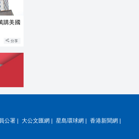
0萬購美國
分享
員公署
|
大公文匯網
|
星島環球網
|
香港新聞網
|