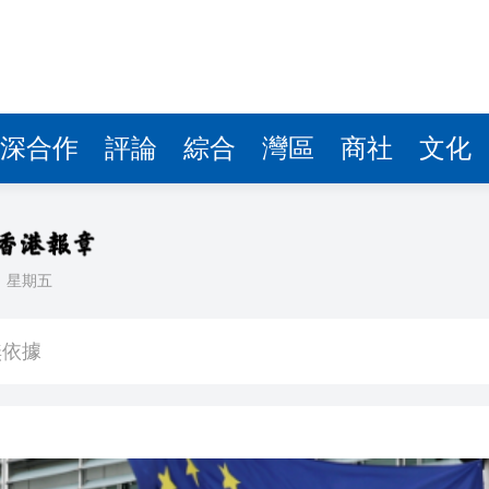
其入境
戰 擬對公民及企業發出警告
表申請上市 去年純利增逾20%
罰款6000億韓圜 涉不當銷售恒生國指掛鈎產品
深合作
評論
綜合
灣區
商社
文化
料」 將皺紋變有用結構 助研防偽標籤、人工器官及柔性電
位 航空公司盈利或面臨下調風險
把握「金融＋」機遇
日
星期五
無依據
其入境
戰 擬對公民及企業發出警告
表申請上市 去年純利增逾20%
罰款6000億韓圜 涉不當銷售恒生國指掛鈎產品