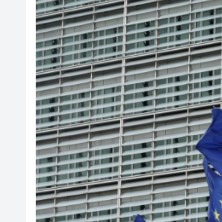
嶺大聯合研究「AI＋可皺摺材
瑞銀﹕若燃油價格長時間維持高
陳茂波：信託業是重要基石 冀
澳大利亞總理批美關稅措施毫
新西蘭少數議員竄台 中方禁止