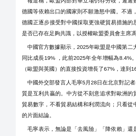
報道稱，歐盟內部對華立場仍存分歧，遲遲
德國等依賴出口的國家則不願激怒中國。不過
德國正逐步接受對中國採取更強硬貿易措施的
是否已存在足夠共識，以授權歐盟委員會主席
中國官方數據顯示，2025年歐盟是中國第二大
同比成長19% ，此前2025年全年增幅為8.4%
（歐盟與英國）的直接投資增長了67%，達到1
中國外交部發言人毛寧5月28日在北京對記
質是互利共贏的。中方從不刻意追求對歐洲的
貿易數字，不看貿易結構和利潤流向；只看從
的片面結論。
毛寧表示，無論是「去風險」「降依賴」還