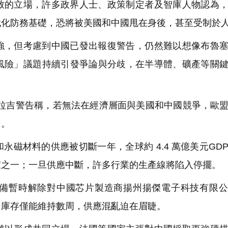
致的立場，許多政界人士、政策制定者及智庫人物認為
代化防務基礎，恐將被美國和中國甩在身後，甚至受制於
強，但考慮到中國已發出報復警告，仍然難以想像布魯
風險」議題持續引發爭論與分歧，在半導體、礦產等關
德拉吉警告稱，若無法在經濟層面與美國和中國競爭，歐
」。
磁材料的供應被切斷一年，全球約 4.4 萬億美元GD
家之一；一旦供應中斷，許多行業的生產線將陷入停擺。
備暫時解除對中國芯片製造商揚州揚傑電子科技有限公
，庫存僅能維持數周，供應混亂迫在眉睫。