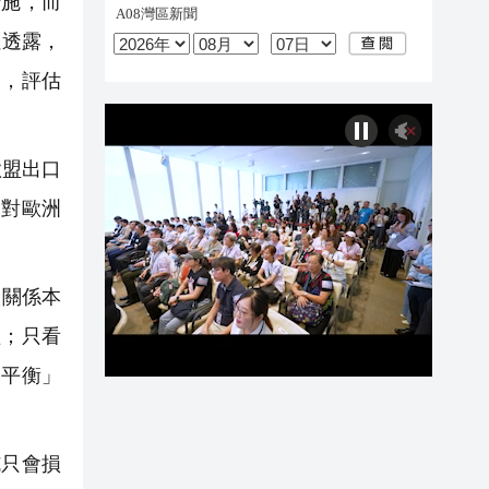
措施，而
社透露，
會，評估
歐盟出口
國對歐洲
貿關係本
益；只看
不平衡」
施只會損