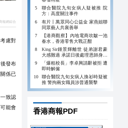
聯合醫院九旬女病人疑被推 院
方：高度關注事件
有片丨萬眾同心公益金 家燕姐聯
商報網綜合
同眾藝人共襄善舉
【港商觀察】內地電商吹皺一池
盟考慮對
春水，香港零售大戰正酣
King Sir鍾景輝離世 徒弟謝君豪
大感難過 承諾日後處理恩師身後
事
「爆粗校長」李卓興請辭被拒 遭
會後發布
即時解僱
資關係已
聯合醫院九旬女病人換衫時疑被
推 警拘兩女職員涉普通襲擊
們一致認
很可能會
香港商報PDF