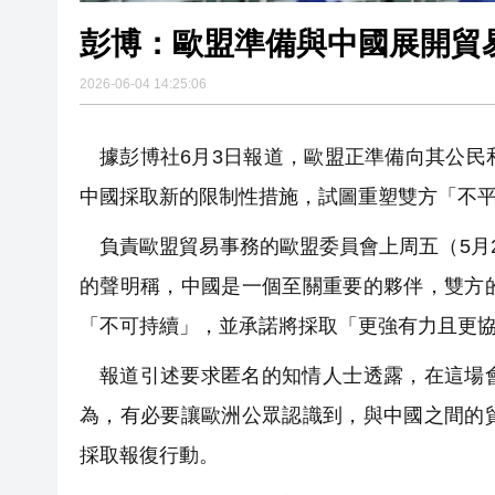
彭博：歐盟準備與中國展開貿
2026-06-04 14:25:06
據彭博社6月3日報道，歐盟正準備向其公
中國採取新的限制性措施，試圖重塑雙方「不
負責歐盟貿易事務的歐盟委員會上周五（5月
的聲明稱，中國是一個至關重要的夥伴，雙方
「不可持續」，並承諾將採取「更強有力且更
報道引述要求匿名的知情人士透露，在這場
為，有必要讓歐洲公眾認識到，與中國之間的
採取報復行動。