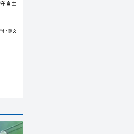
恪守自由
輯：
靜文