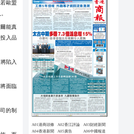
，若歐盟
人。
塞爾能真
鍵投入品
盟將陷入
P將面臨
司的制