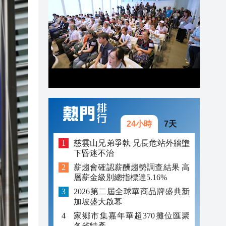
池
13:54
13:33
13:20
13:12
13:03
24小時
7天
慈雲山兄弟爭執 兄長危站外牆墮
下昏迷不治
薪趨會確認薪酬趨勢調查結果 高
層薪金級別總指標達5.16%
2026第二屆全球華商品牌盛典新
加坡盛大啟幕
家鄉市集嘉年華超370攤位匯聚
各省特產