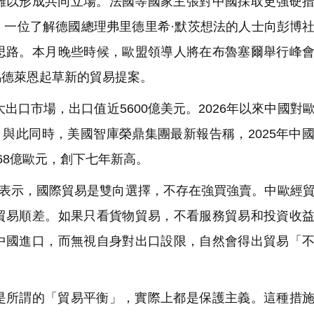
難以形成共同立場。法國等國家主張對中國採取更強硬
，一位了解德國總理弗里德里希·默茨想法的人士向彭博
思路。本月晚些時候，歐盟領導人將在布魯塞爾舉行峰
馮德萊恩起草新的貿易提案。
出口市場，出口值近5600億美元。2026年以來中國對
。
與此同時，美國智庫榮鼎集團最新報告稱，2025年中
68億歐元，創下七年新高。
者表示，國際貿易是雙向選擇，不存在強買強賣。中歐經
貿易順差。如果只看貨物貿易，不看服務貿易和投資收
中國進口，而無視自身對出口設限，自然會得出貿易「
是所謂的「貿易平衡」，實際上都是保護主義。這種措