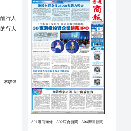
醒行人
號的行人
：
林駿強