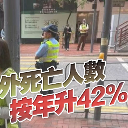
拔 或無緣出戰亞運會
化為「製造+服務」出海鋪就高速路
木茲海峽
大成果 簽署96份協議及備忘錄
民用航空運輸協定》 加強歐亞地區互聯互通
 助力商界打開生意門
206萬
中低層警號
拔 或無緣出戰亞運會