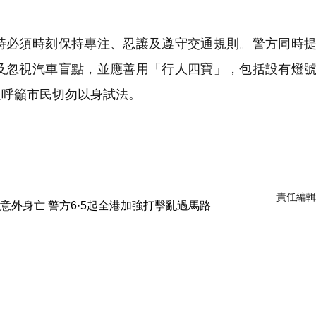
必須時刻保持專注、忍讓及遵守交通規則。警方同時提
及忽視汽車盲點，並應善用「行人四寶」，包括設有燈
又呼籲市民切勿以身試法。
責任編輯