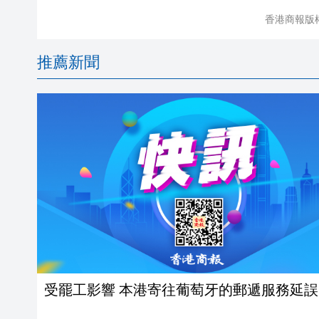
香港商報版
推薦新聞
受罷工影響 本港寄往葡萄牙的郵遞服務延誤