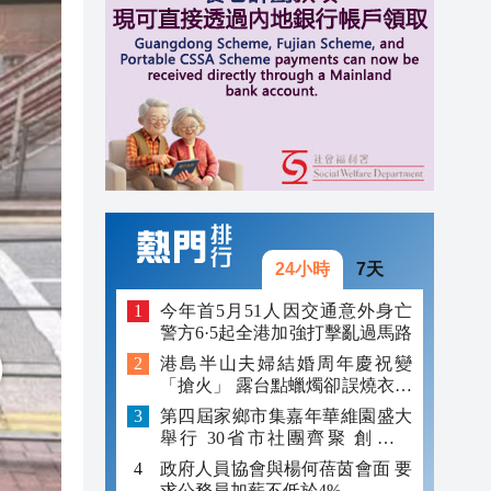
22:13
09:04
08:29
23:42
23:27
23:13
24小時
7天
22:38
今年首5月51人因交通意外身亡
警方6·5起全港加強打擊亂過馬路
22:37
港島半山夫婦結婚周年慶祝變
「搶火」 露台點蠟燭卻誤燒衣物
22:13
成火源
第四屆家鄉市集嘉年華維園盛大
舉行 30省市社團齊聚 創科非
遺、南北物產盡顯文化魅力
政府人員協會與楊何蓓茵會面 要
求公務員加薪不低於4%