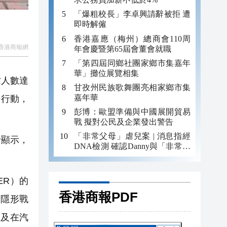
「爆粗校長」李卓興請辭被拒 遭
即時解僱
香港嘉應（梅州）總商會110周
香港商報網
年會慶暨第65屆會董會就職
「第四屆同鄉社團家鄉市集嘉年
華」攤位展覽相集
亡人數達
甘孜州民族歌舞團亮相家鄉市集
嘉年華
法行動，
彭博：歐盟準備與中國展開貿易
戰 擬對公民及企業發出警告
「非常父母」虐兒案 | 消息指經
析顯示，
DNA檢測 確認Danny與「非常父
母」有血緣關係
ER）的
香港商報PDF
「隱形戰
線及在汽