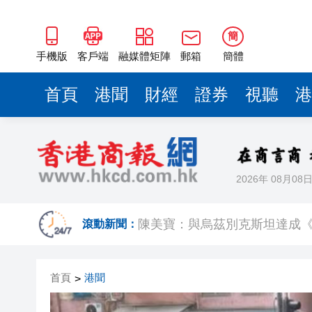
陳美寶：與烏茲別克斯坦達成《
馬時亨：感謝特首帶領中亞行程
簡
今晚060期六合彩頭獎1注獨中派1
手機版
客戶端
融媒體矩陣
郵箱
簡體
【港事講場】薪酬趨勢調查 響
首頁
港聞
財經
證券
視聽
港
有片丨全紅嬋因傷缺席亞運會選
資金奔涌 融合無界 外匯便利
伊朗說將同阿曼規範管理霍爾
2026年 08月08
李家超：中亞行達三大目標獲八
陳美寶：與烏茲別克斯坦達成《
滾動新聞：
馬時亨：感謝特首帶領中亞行程
首頁
港聞
>
今晚060期六合彩頭獎1注獨中派1
【港事講場】薪酬趨勢調查 響