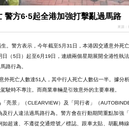
 警方6·5起全港加強打擊亂過馬路
來源：
生。警方表示，今年截至5月31日，本港因交通意外死
明日（5日）起至6月19日，連續兩個星期展開全港性執
過馬路行為。
意外死亡人數達51人，其中行人死亡人數佔一半。據分
機駕駛時不專注。而商業車輛是引致意外的主要車種。
景」（CLEARVIEW）及「同行者」（AUTOBIND
為及行人違法過馬路行為。警方會在行動期間重點加強
例如超速、不遵從交通燈號／標誌、跟車太貼、胡亂轉