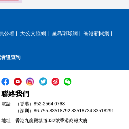
員公署
|
大公文匯網
|
星島環球網
|
香港新聞網
|
記者證查詢
聯絡我們
電話：（香港）852-2564 0768
（深圳）86-755-83518792 83518734 83518291
地址：香港九龍觀塘道332號香港商報大廈