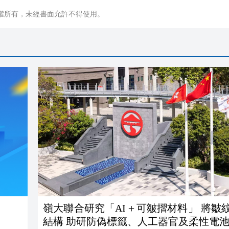
權所有，未經書面允許不得使用。
嶺大聯合研究「AI＋可皺摺材料」 將皺
結構 助研防偽標籤、人工器官及柔性電