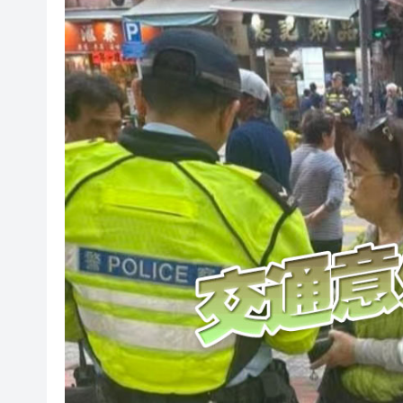
有片丨全紅嬋因傷缺席亞運會選
資金奔涌 融合無界 外匯便利
伊朗說將同阿曼規範管理霍爾
李家超：中亞行達三大目標獲八
陳美寶：與烏茲別克斯坦達成《
馬時亨：感謝特首帶領中亞行程
今晚060期六合彩頭獎1注獨中派1
【港事講場】薪酬趨勢調查 響
有片丨全紅嬋因傷缺席亞運會選