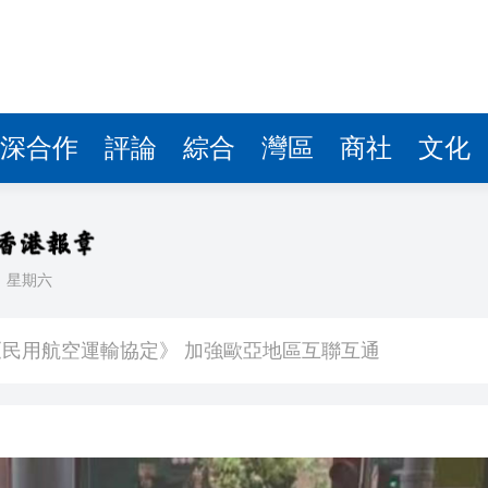
民用航空運輸協定》 加強歐亞地區互聯互通
 助力商界打開生意門
206萬
中低層警號
深合作
評論
綜合
灣區
商社
文化
拔 或無緣出戰亞運會
化為「製造+服務」出海鋪就高速路
木茲海峽
日
星期六
大成果 簽署96份協議及備忘錄
民用航空運輸協定》 加強歐亞地區互聯互通
 助力商界打開生意門
206萬
中低層警號