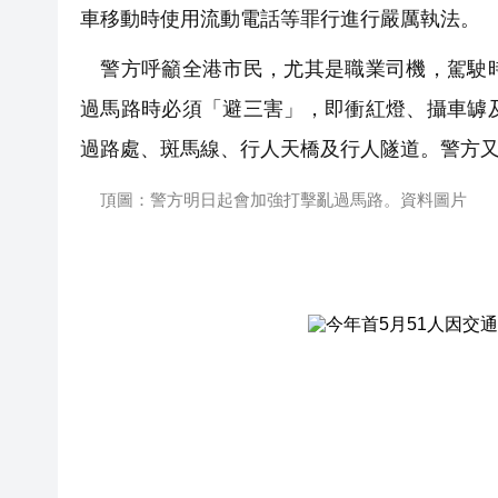
車移動時使用流動電話等罪行進行嚴厲執法。
警方呼籲全港市民，尤其是職業司機，駕駛時
過馬路時必須「避三害」，即衝紅燈、攝車罅
過路處、斑馬線、行人天橋及行人隧道。警方
頂圖：警方明日起會加強打擊亂過馬路。資料圖片