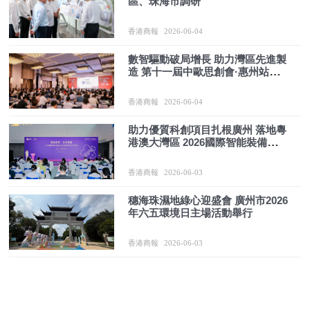
區、珠海市調研
香港商報
2026-06-04
數智驅動破局增長 助力灣區先進製
造 第十一屆中歐思創會·惠州站成
功舉辦
香港商報
2026-06-04
助力優質科創項目扎根廣州 落地粵
港澳大灣區 2026國際智能裝備技術
與高端製造產業會議在廣州舉行
香港商報
2026-06-03
穗海珠濕地綠心迎盛會 廣州市2026
年六五環境日主場活動舉行
香港商報
2026-06-03