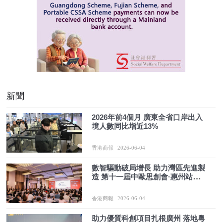
新聞
2026年前4個月 廣東全省口岸出入
境人數同比增近13%
香港商報
2026-06-04
數智驅動破局增長 助力灣區先進製
造 第十一屆中歐思創會·惠州站成
功舉辦
香港商報
2026-06-04
助力優質科創項目扎根廣州 落地粵