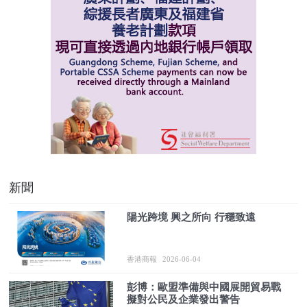
新聞
陽光跨境 興之所向 行穩致遠
香港商報
2026-06-04
彭博：歐盟準備與中國展開貿易戰
擬對公民及企業發出警告