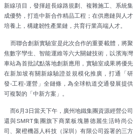
新線項目，發揮超長線路規劃、複雜施工、系統集
成優勢，打造中新合作精品工程；在供應鏈與人才
培養上，構建韌性產業鏈，共育行業高端人才。
而聯合創新實驗室是此次合作的重要載體，將聚
焦數字孿生、智能運維等六大關鍵技術，以濱海灣
車站為首批試點落地創新應用，實驗室成果將優先
在新加坡有關新線驗證並規模化推廣，打通「研
發-工程-運營」全鏈條，為全球軌道交通發展提供
可複製的「中新方案」。
而6月3日當天下午，廣州地鐵集團資源經營公司
還與SMRT集團旗下商業板塊勝德麗生活時尚公
司、聚橙機器人科技（深圳）有限公司簽署的三方