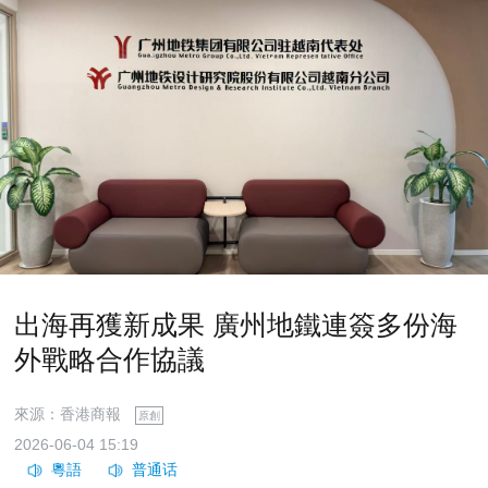
出海再獲新成果 廣州地鐵連簽多份海
外戰略合作協議
來源：香港商報
原創
2026-06-04 15:19