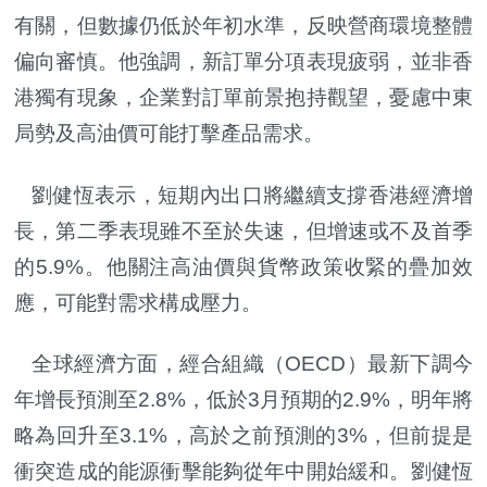
有關，但數據仍低於年初水準，反映營商環境整體
偏向審慎。他強調，新訂單分項表現疲弱，並非香
港獨有現象，企業對訂單前景抱持觀望，憂慮中東
局勢及高油價可能打擊產品需求。
劉健恆表示，短期內出口將繼續支撐香港經濟增
長，第二季表現雖不至於失速，但增速或不及首季
的5.9%。他關注高油價與貨幣政策收緊的疊加效
應，可能對需求構成壓力。
全球經濟方面，經合組織（OECD）最新下調今
年增長預測至2.8%，低於3月預期的2.9%，明年將
略為回升至3.1%，高於之前預測的3%，但前提是
衝突造成的能源衝擊能夠從年中開始緩和。劉健恆