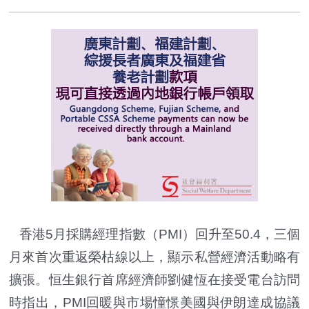
香港5月採購經理指數（PMI）回升至50.4，三個
月來首次重返榮枯線以上，顯示私營經濟活動略有
擴張。恒生銀行首席經濟師劉健恆在接受電台訪問
時指出，PMI回暖與市場憧憬美國與伊朗達成協議