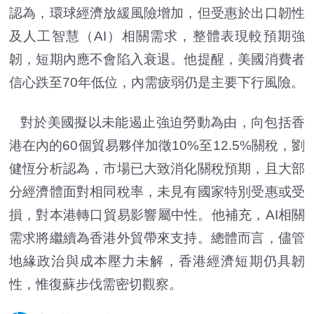
認為，環球經濟放緩風險增加，但受惠於出口韌性
及人工智慧（AI）相關需求，整體表現較預期強
韌，短期內應不會陷入衰退。他提醒，美國消費者
信心跌至70年低位，內需疲弱仍是主要下行風險。
對於美國擬以未能遏止強迫勞動為由，向包括香
港在內的60個貿易夥伴加徵10%至12.5%關稅，劉
健恆分析認為，市場已大致消化關稅預期，且大部
分經濟體面對相同稅率，未見有國家特別受惠或受
損，對本港轉口貿易影響屬中性。他補充，AI相關
需求將繼續為香港外貿帶來支持。總體而言，儘管
地緣政治與成本壓力未解，香港經濟短期仍具韌
性，惟復蘇步伐需密切觀察。