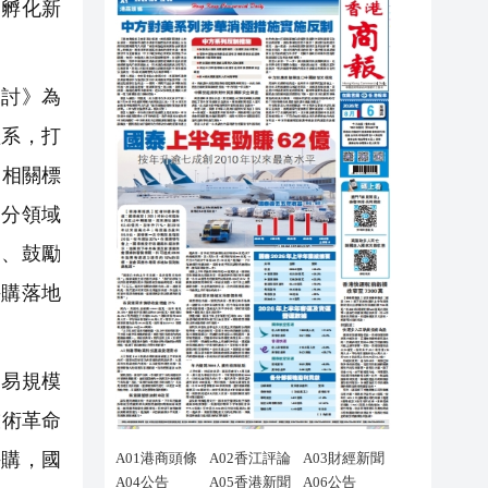
，孵化新
討》為
體系，打
力相關標
細分領域
道、鼓勵
併購落地
交易規模
技術革命
併購，國