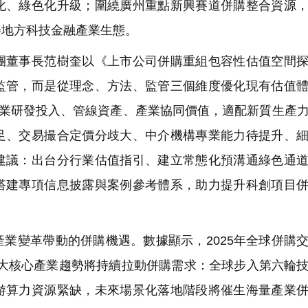
化、綠色化升級；圍繞廣州重點新興賽道併購整合資源
善地方科技金融產業生態。
董事長范樹奎以《上市公司併購重組包容性估值空間探
監管，而是從理念、方法、監管三個維度優化現有估值
企業研發投入、管線資產、產業協同價值，適配新質生產
足、交易撮合定價分歧大、中介機構專業能力待提升、
建議：出台分行業估值指引、建立常態化預溝通綠色通
搭建專項信息披露與案例參考體系，助力提升科創項目
業變革帶動的併購機遇。數據顯示，2025年全球併購
出三大核心產業趨勢將持續拉動併購需求：全球步入第六輪
游算力資源緊缺，未來場景化落地階段將催生海量產業