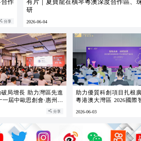
有片｜夏寶龍在橫琴粵澳深度合作區、
研
分享
2026-06-04
動破局增長 助力灣區先進
助力優質科創項目扎根廣州 
十一屆中歐思創會·惠州站
粵港澳大灣區 2026國際智能裝備
技術與高端製造產業會議
分享
2026-06-03
行