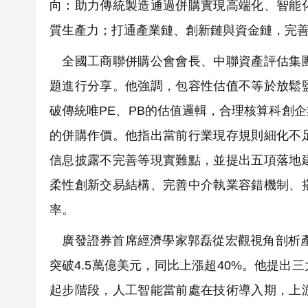
向：助力傳統製造通過併購實現高端化、智能
質生產力；打通產業鏈、創新鏈與資金鏈，完
全國工商聯併購公會會長、中聯資產評估集團
題進行分享。他強調，包容性估值不等於放鬆
破傳統唯PE、PB的估值邏輯，合理核算科創
的併購作價。他指出當前行業現存規則細化不
信息披露不完善等現實難點，並提出五項落地
柔性創新交易結構、完善中介執業容錯機制、
率。
廣發證券首席經濟學家郭磊從宏觀視角剖析產
突破4.5萬億美元，同比上漲超40%。他提
起步階段，人工智能當前處在技術導入期，上