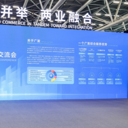
坐地上喝啤酒 網友：千億老闆這鬆弛感絕了
股份，推動「第二曲線」加速崛起
密集落地，濱化股份轉型迎來兌現期
元
團 出席國際刑警災難遇害者辦認工作組會議
優惠吸客消費
香港 大受市民歡迎掀起文化熱潮
全車陷入火海 女司機及時逃生
坐地上喝啤酒 網友：千億老闆這鬆弛感絕了
股份，推動「第二曲線」加速崛起