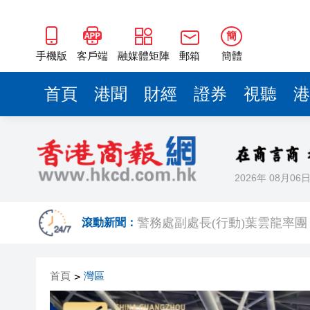
警務處副處長(行動)葉雲龍率
家鄉市集嘉年華第二日 攤檔推
簡
威海特色非遺「花餑餑」亮相
手機版
客戶端
融媒體矩陣
郵箱
簡體
有片｜私家車西九龍公路起火 
首頁
港聞
財經
證券
視聽
港
有片丨黃仁勳現身台北電腦展 
山東土地集團8.9億控股嘉華
Q1淨利大增52%、「北鯤」
2026年 08月06
《給阿嬤的情書》票房超15億
警務處副處長(行動)葉雲龍率
滾動新聞：
家鄉市集嘉年華第二日 攤檔推
首頁
灣區
>
威海特色非遺「花餑餑」亮相
有片｜私家車西九龍公路起火 