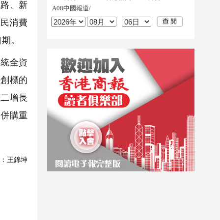
電路、新
民消費
口期。
統全資
科創標的
第二增長
助併購重
：
王錦坤