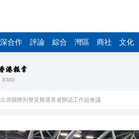
團 出席國際刑警災難遇害者辦認工作組會議
優惠吸客消費
香港 大受市民歡迎掀起文化熱潮
全車陷入火海 女司機及時逃生
深合作
評論
綜合
灣區
商社
文化
坐地上喝啤酒 網友：千億老闆這鬆弛感絕了
股份，推動「第二曲線」加速崛起
密集落地，濱化股份轉型迎來兌現期
日
星期四
元
團 出席國際刑警災難遇害者辦認工作組會議
優惠吸客消費
香港 大受市民歡迎掀起文化熱潮
全車陷入火海 女司機及時逃生