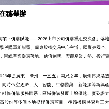
會在穗舉辦
實業・併購賦能——2026上市公司併購重組交流會」落
市場併購重組聯盟、廣東股權交易中心主辦，匯聚央國企
賓，圍繞產業併購落地、估值創新、宏觀產業走勢、投行
026年是廣東、廣州「十五五」開局之年，廣州傳統製
，同時低空經濟、人工智能、生物醫藥、新能源等新興
全鏈條併購服務體系，區域併購發展土壤優越。廣發證
高股份等多個本地標桿併購項目。後續機構將聚焦三大