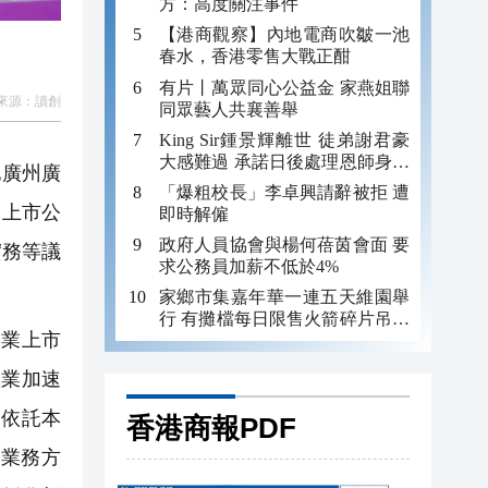
方：高度關注事件
【港商觀察】內地電商吹皺一池
春水，香港零售大戰正酣
有片丨萬眾同心公益金 家燕姐聯
來源：
讀創
同眾藝人共襄善舉
King Sir鍾景輝離世 徒弟謝君豪
大感難過 承諾日後處理恩師身後
地廣州廣
事
「爆粗校長」李卓興請辭被拒 遭
、上市公
即時解僱
政府人員協會與楊何蓓茵會面 要
實務等議
求公務員加薪不低於4%
家鄉市集嘉年華一連五天維園舉
行 有攤檔每日限售火箭碎片吊咀
造業上市
吸客
產業加速
券依託本
香港商報PDF
業務方