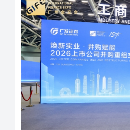
有片丨黃仁勳現身台北電腦展 
山東土地集團8.9億控股嘉華
Q1淨利大增52%、「北鯤」
《給阿嬤的情書》票房超15億
警務處副處長(行動)葉雲龍率
家鄉市集嘉年華第二日 攤檔推
威海特色非遺「花餑餑」亮相
有片｜私家車西九龍公路起火 
有片丨黃仁勳現身台北電腦展 
山東土地集團8.9億控股嘉華