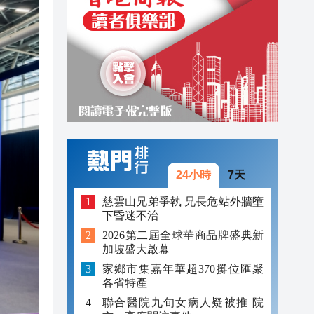
16:09
16:08
16:31
16:31
16:26
16:24
24小時
7天
16:15
慈雲山兄弟爭執 兄長危站外牆墮
下昏迷不治
16:12
2026第二屆全球華商品牌盛典新
16:09
加坡盛大啟幕
家鄉市集嘉年華超370攤位匯聚
16:08
各省特產
聯合醫院九旬女病人疑被推 院