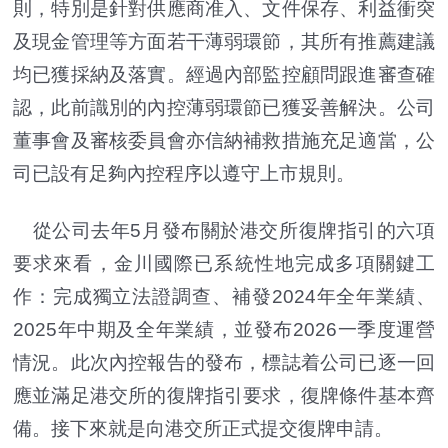
則，特別是針對供應商准入、文件保存、利益衝突
及現金管理等方面若干薄弱環節，其所有推薦建議
均已獲採納及落實。經過內部監控顧問跟進審查確
認，此前識別的內控薄弱環節已獲妥善解決。公司
董事會及審核委員會亦信納補救措施充足適當，公
司已設有足夠內控程序以遵守上市規則。
從公司去年5月發布關於港交所復牌指引的六項
要求來看，金川國際已系統性地完成多項關鍵工
作：完成獨立法證調查、補發2024年全年業績、
2025年中期及全年業績，並發布2026一季度運營
情況。此次內控報告的發布，標誌着公司已逐一回
應並滿足港交所的復牌指引要求，復牌條件基本齊
備。接下來就是向港交所正式提交復牌申請。