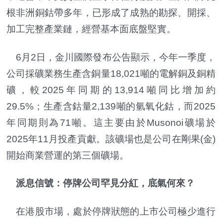
根非洲銅鈷帶多年，已形成了成熟的勘探、開採、
加工完整產業鏈，經營基本面底盤堅實。
6月2日，金川國際發布公告顯示，今年一季度，
公司採礦業務生產含銅量18,021噸的電解銅及銅精
礦，較2025年同期的13,914噸同比增加約
29.5%；生產含鈷量2,139噸的氫氧化鈷，而2025
年同期則為71噸。這主要由於Musonoi礦場於
2025年11月投產貢獻。該礦場也是公司在剛果(金)
開始商業營運的第三個礦場。
派息信號：停牌公司罕見分紅，底氣何來？
在港股市場，處於停牌狀態的上市公司極少進行