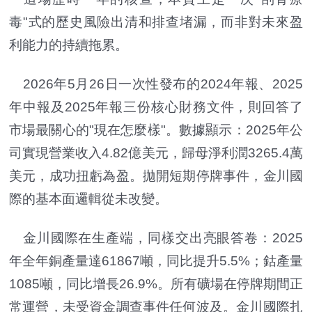
毒"式的歷史風險出清和排查堵漏，而非對未來盈
利能力的持續拖累。
2026年5月26日一次性發布的2024年報、2025
年中報及2025年報三份核心財務文件，則回答了
市場最關心的"現在怎麼樣"。數據顯示：2025年公
司實現營業收入4.82億美元，歸母淨利潤3265.4萬
美元，成功扭虧為盈。拋開短期停牌事件，金川國
際的基本面邏輯從未改變。
金川國際在生產端，同樣交出亮眼答卷：2025
年全年銅產量達61867噸，同比提升5.5%；鈷產量
1085噸，同比增長26.9%。所有礦場在停牌期間正
常運營，未受資金調查事件任何波及。金川國際扎