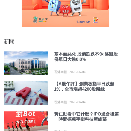
新聞
基本面惡化 股價跌跌不休 洛凱股
份單日大跌8.8%
香港商報
2026-06-04
【A股午評】創業板指半日跌超
1%，全市場超4200股飄綠
香港商報
2026-06-04
黃仁勛看中它什麼？IPO過會後第
一時間探秘宇樹科技新總部