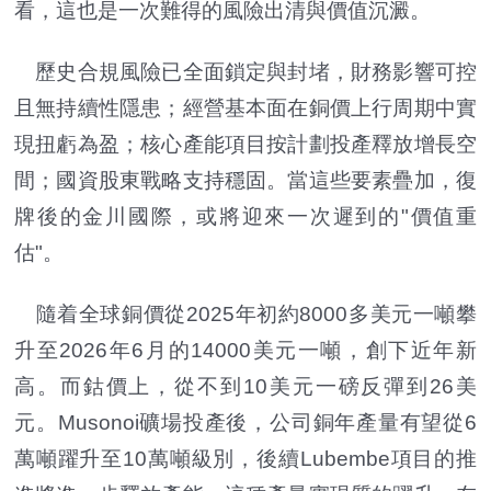
看，這也是一次難得的風險出清與價值沉澱。
歷史合規風險已全面鎖定與封堵，財務影響可控
且無持續性隱患；經營基本面在銅價上行周期中實
現扭虧為盈；核心產能項目按計劃投產釋放增長空
間；國資股東戰略支持穩固。當這些要素疊加，復
牌後的金川國際，或將迎來一次遲到的"價值重
估"。
隨着全球銅價從2025年初約8000多美元一噸攀
升至2026年6月的14000美元一噸，創下近年新
高。而鈷價上，從不到10美元一磅反彈到26美
元。Musonoi礦場投產後，公司銅年產量有望從6
萬噸躍升至10萬噸級別，後續Lubembe項目的推