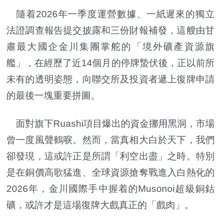
隨着2026年一季度運營數據、一紙遲來的獨立
法證調查報告提交披露和三份財報補發，這艘由甘
肅最大國企金川集團掌舵的「境外礦產資源旗
艦」，在經歷了近14個月的停牌蟄伏後，正以前所
未有的透明姿態，向聯交所及投資者遞上復牌申請
的最後一塊重要拼圖。
面對旗下Ruashi項目爆出的資金挪用黑洞，市場
曾一度風聲鶴唳。然而，當真相大白於天下，我們
卻發現，這或許正是所謂「利空出盡」之時。特別
是在銅價高歌猛進、全球資源搶奪戰進入白熱化的
2026年，金川國際手中握着的Musonoi超級銅鈷
礦，或許才是這場復牌大戲真正的「戲肉」。