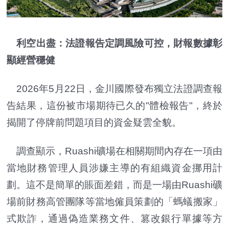
利空出盡：法證報告定調風險可控，財報數據彰
顯經營穩健
2026年5月22日，金川國際發布獨立法證調查報
告結果，這份被市場期待已久的"體檢報告"，終於
揭開了停牌前問題項目的資金疑雲全貌。
調查顯示，Ruashi礦場在相關期間內存在一項由
當地財務管理人員涉嫌主導的有組織資金挪用計
劃。這不是簡單的賬面差錯，而是一場由Ruashi礦
場前財務高管團隊等當地僱員策劃的「螞蟻搬家」
式欺詐，通過偽造業務文件、篡改銀行單據等方