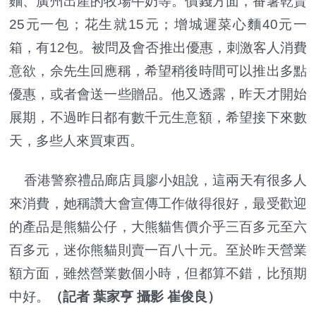
麵、廣州出產的牧場牛奶等。價錢方面，番薯乾賣
25元一包；花生就15元；增城遲菜心麵40元一
箱，有12包。被問及會否推出優惠，刺激客人消費
意欲，佘先生回應稱，希望稍後時間可以推出多點
優惠，或者會送一些贈品。他又透露，昨天才開始
展期，不過昨日都有數千元生意額，希望接下來數
天，多些人來買東西。
香港警察禮品廊店員廖小姐說，這兩天有很多人
來消費，她稱讚大會宣傳工作做得很好，最受歡迎
的產品是熊貓公仔，大熊貓售價介乎三百多元至六
百多元，迷你熊貓則賣一百八十元。至於昨天營業
額方面，雖然營業數個小時，但都算不錯，比預期
中好。
（記者 葉家亨 攝影 崔俊良）