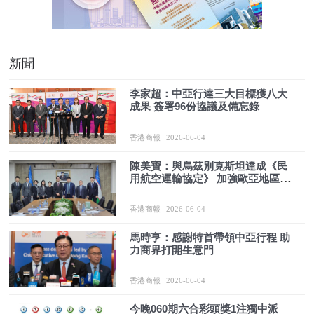
新聞
李家超：中亞行達三大目標獲八大
成果 簽署96份協議及備忘錄
香港商報
2026-06-04
陳美寶：與烏茲別克斯坦達成《民
用航空運輸協定》 加強歐亞地區互
聯互通
香港商報
2026-06-04
馬時亨：感謝特首帶領中亞行程 助
力商界打開生意門
香港商報
2026-06-04
今晚060期六合彩頭獎1注獨中派