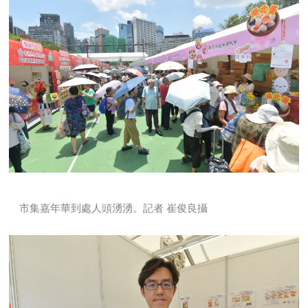
市集嘉年華到處人頭湧湧。記者 崔俊良攝