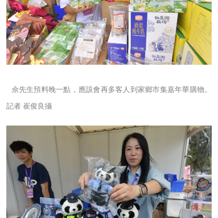
佘
先生預料晚一點，應該會再多客人到家鄉市集嘉年華購物。
記者 崔俊良攝