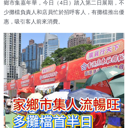
鄉市集嘉年華，今日（4日）踏入第二日展期，不
少攤檔負責人和店員忙於招呼客人，有攤檔推出優
惠，吸引客人前來消費。