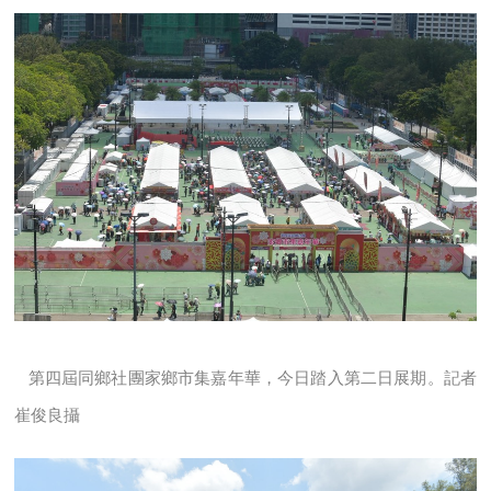
第四屆同鄉社團家鄉市集嘉年華，今日踏入第二日展期。記者
崔俊良攝