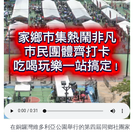
在銅鑼灣維多利亞公園舉行的第四屆同鄉社團家