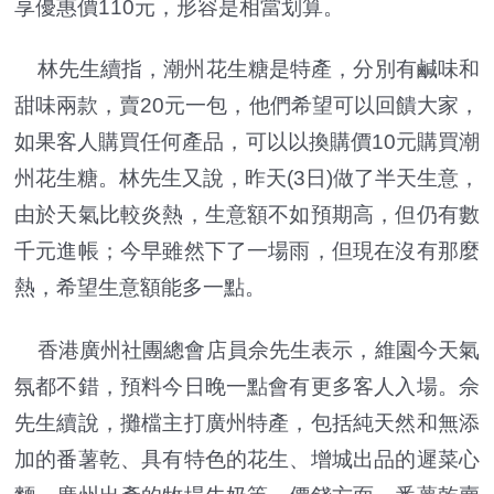
享優惠價110元，形容是相當划算。
林先生續指，潮州花生糖是特產，分別有鹹味和
甜味兩款，賣20元一包，他們希望可以回饋大家，
如果客人購買任何產品，可以以換購價10元購買潮
州花生糖。林先生又說，昨天(3日)做了半天生意，
由於天氣比較炎熱，生意額不如預期高，但仍有數
千元進帳；今早雖然下了一場雨，但現在沒有那麼
熱，希望生意額能多一點。
香港廣州社團總會店員佘先生表示，維園今天氣
氛都不錯，預料今日晚一點會有更多客人入場。佘
先生續說，攤檔主打廣州特產，包括純天然和無添
加的番薯乾、具有特色的花生、增城出品的遲菜心