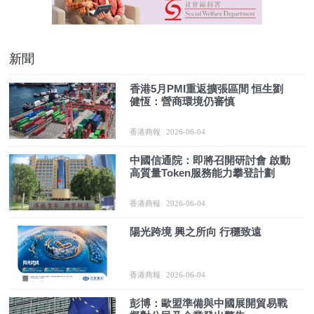
新聞
香港5月PMI重返擴張區間 恒生劉
健恆：營商環境仍審慎
香港商報
2026-06-04
中國信通院：即將召開研討會 啟動
高質量Token服務能力攀登計劃
香港商報
2026-06-04
陽光跨境 興之所向 行穩致遠
香港商報
2026-06-04
彭博：歐盟準備與中國展開貿易戰