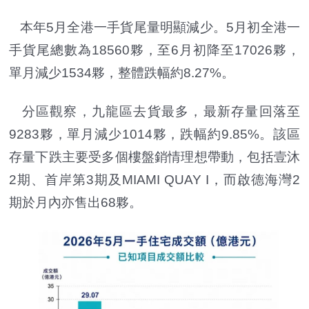
本年5月全港一手貨尾量明顯減少。5月初全港一
手貨尾總數為18560夥，至6月初降至17026夥，
單月減少1534夥，整體跌幅約8.27%。
分區觀察，九龍區去貨最多，最新存量回落至
9283夥，單月減少1014夥，跌幅約9.85%。該區
存量下跌主要受多個樓盤銷情理想帶動，包括壹沐
2期、首岸第3期及MIAMI QUAY I，而啟德海灣2
期於月內亦售出68夥。