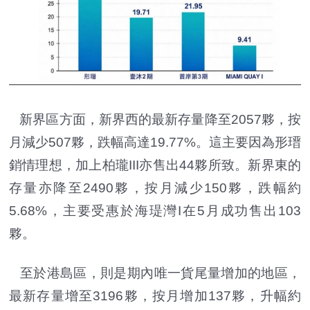
新界區方面，新界西的最新存量降至2057夥，按
月減少507夥，跌幅高達19.77%。這主要因為形瑨
銷情理想，加上柏瓏III亦售出44夥所致。新界東的
存量亦降至2490夥，按月減少150夥，跌幅約
5.68%，主要受惠於海瑅灣I在5月成功售出103
夥。
至於港島區，則是期內唯一貨尾量增加的地區，
最新存量增至3196夥，按月增加137夥，升幅約