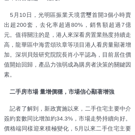
5月10日，光明區振業天境雲璽首開3個小時賣
出超200套，去化率超過80%，銷售額超過7億
元。值得關注的是，港人來深看房置業熱度持續走
高，龍華區中海雲頌玖章等項目港人看房量顯著增
加。深圳貝殼研究院院長肖小平認為，目前居住價
值開始回歸，產品力強弱成為購房者決策的關鍵因
素。
二手房市場 量增價穩，市場信心顯著增強
記者了解到，新政實施以來，二手住宅主要中介
簽約套數同比增加約34.3%，市場走勢持續向好。
價格端同樣迎來積極變化，5月以來二手住宅主要