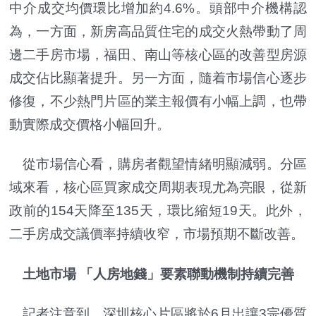
中介成交均價環比增加約4.6%。頭部中介機構認
為，一方面，新房高品質住宅的成交火熱帶動了周
邊二手房市場，福田、南山等核心區的改善型房源
成交佔比顯著提升。另一方面，隨着市場信心逐步
修復，不少熱門片區的業主報價有小幅上調，也帶
動實際成交價格小幅回升。
從市場信心看，購房者觀望情緒明顯減弱。分區
域來看，核心區買家成交周期表現尤為亮眼，從新
政前的154天降至135天，環比縮短19天。此外，
二手房成交議價率持續收窄，市場預期不斷改善。
土地市場 「人房地錢」要素聯動機制持續完善
記者注意到，深圳核心片區將於6月出讓3宗優質