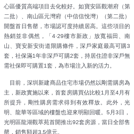
心區優質高端項目去化較好。如寶安區觀潮府（第
二批）、南山區元灣府（中信信悅灣）（第二批）
開盤首日售罄，市場認可度持續居高。這些項目的
熱銷並非偶然，「4·29樓市新政」放寬福田、南
山、寶安新安街道限購條件，深戶家庭最高可購3
套，社保滿1年非深戶可購2套，持居住證非深戶無
需社保即可購置1套，為市場注入新的活力。
目前，深圳新建商品住宅市場仍然以剛需購房為
主，新政實施以來，首套房購買佔比較1月至4月有
所提升，剛性購房需求得到有效釋放。此外，光
明、龍華等區域的樓盤也迎來明顯回暖。5月3日，
光明區龍湖觀萃苑首開推出92套房源，當日全部售
罄，銷售額超3.5億元。