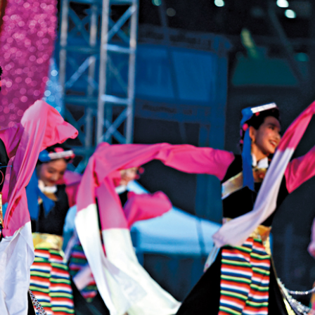
京直接談判
續在黎地面行動
集嘉年華
全市場超4100隻個股下挫
業精英挑戰賽一等獎 酉芯藤茶香飄校園
簽11226套
減逾8%
花都區人工智能產業促進中心揭牌
京直接談判
續在黎地面行動