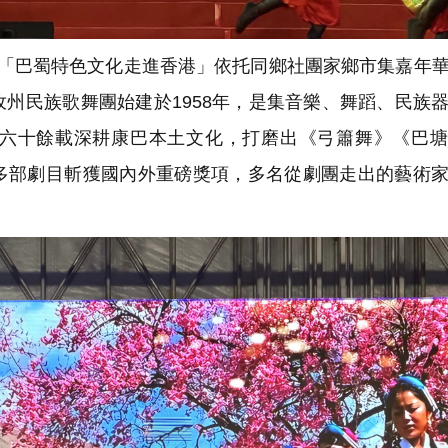
「巴蜀特色文化走進香港」依托同鄉社團家鄉市集嘉年
州民族歌舞團始建於1958年，是集音樂、舞蹈、民族
六十餘載深耕康巴本土文化，打磨出《弓簫舞》《巴塘
多部劇目斬獲國內外重磅獎項，多名從劇團走出的藝術