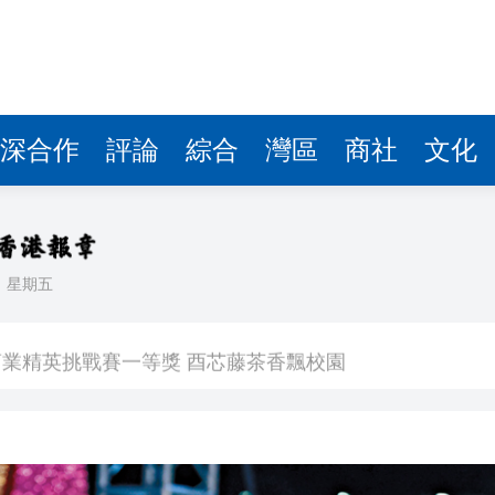
業精英挑戰賽一等獎 酉芯藤茶香飄校園
簽11226套
減逾8%
花都區人工智能產業促進中心揭牌
深合作
評論
綜合
灣區
商社
文化
京直接談判
續在黎地面行動
集嘉年華
日
星期五
全市場超4100隻個股下挫
業精英挑戰賽一等獎 酉芯藤茶香飄校園
簽11226套
減逾8%
花都區人工智能產業促進中心揭牌