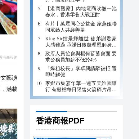
【港商觀察】內地電商吹皺一池
春水，香港零售大戰正酣
有片丨萬眾同心公益金 家燕姐聯
同眾藝人共襄善舉
King Sir鍾景輝離世 徒弟謝君豪
大感難過 承諾日後處理恩師身後
事
政府人員協會與楊何蓓茵會面 要
香港商報網
求公務員加薪不低於4%
「爆粗校長」李卓興請辭被拒 遭
即時解僱
場文藝演
家鄉市集嘉年華一連五天維園舉
藝，滿載
行 有攤檔每日限售火箭碎片吊咀
吸客
香港商報PDF