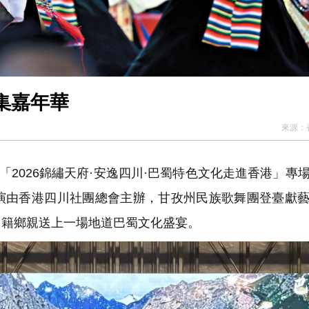
集嘉年華
來源：
2026錦繡天府·安逸四川·巴蜀特色文化走進香港」專
演由香港四川社團總會主辦，甘孜州民族歌舞團登臺獻
川籍鄉親送上一場地道巴蜀文化盛宴。