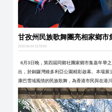
甘孜州民族歌舞團亮相家鄉市
2026-06-04 16:59:00
6月3日晚，第四屆同鄉社團家鄉市集嘉年華之「
出，於銅鑼灣維多利亞公園精彩啟幕。本場展
康巴雪域風情的民族歌舞，為香港市民與在港