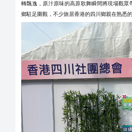
轉飄逸，原汁原味的高原歌舞瞬間將現場觀眾
鄉駐足圍觀，不少旅居香港的四川鄉親在熟悉