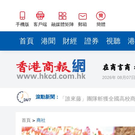
「誰來藤」團隊斬獲全國高校商
深圳樓市持續升溫 新政滿月住宅網
簡
5月一手交投錄2018宗 全港貨尾
手機版
客戶端
融媒體矩陣
郵箱
簡體
錨定「AI+製造」核心賽道，
首頁
港聞
財經
證券
視聽
港
有片丨澤連斯基稱願即刻與普
以色列防長：以軍現階段將繼
甘孜州民族歌舞團亮相家鄉市
2026年 08月07
【A股收評】三大指數集體下挫 
「誰來藤」團隊斬獲全國高校商
滾動新聞：
深圳樓市持續升溫 新政滿月住宅網
首頁
商社
>
5月一手交投錄2018宗 全港貨尾
錨定「AI+製造」核心賽道，