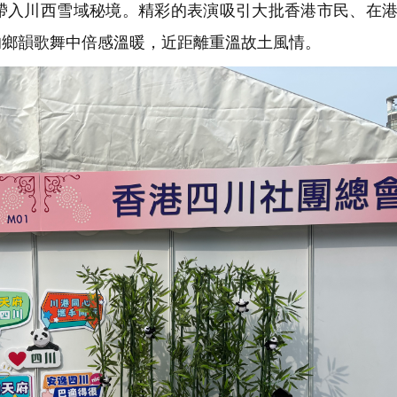
帶入川西雪域秘境。精彩的表演吸引大批香港市民、在
的鄉韻歌舞中倍感溫暖，近距離重溫故土風情。