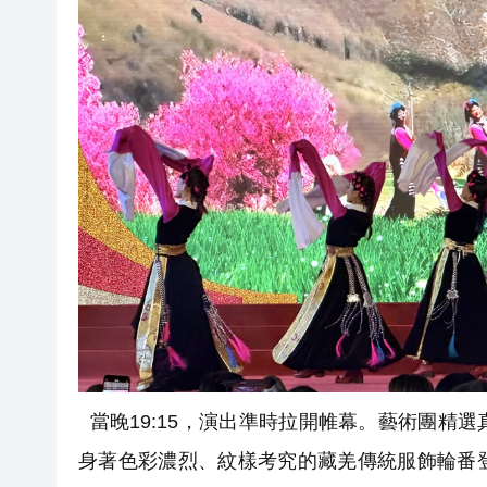
當晚19:15，演出準時拉開帷幕。藝術團精
身著色彩濃烈、紋樣考究的藏羌傳統服飾輪番