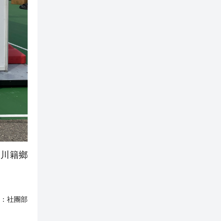
川籍鄉
：
社團部