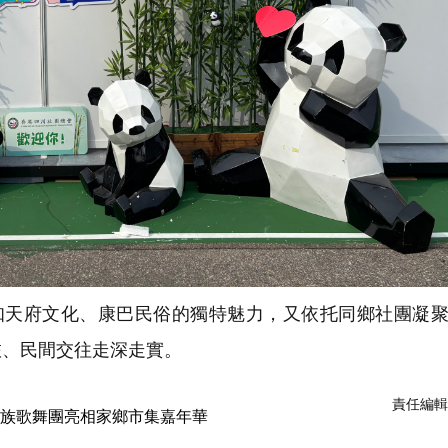
天府文化、康巴民俗的獨特魅力，又依托同鄉社團凝聚
旅、民間交往走深走實。
責任編輯