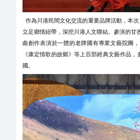
作為川港民間文化交流的重要品牌活動，本次
立足鄉情紐帶，深挖川港人文聯結。參演的甘孜
曲創作表演於一體的老牌國有專業文藝院團，
《康定情歌的故鄉》等上百部經典文藝作品，
國。