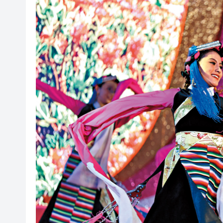
有片丨澤連斯基稱願即刻與普
以色列防長：以軍現階段將繼
甘孜州民族歌舞團亮相家鄉市
【A股收評】三大指數集體下挫 
「誰來藤」團隊斬獲全國高校商
深圳樓市持續升溫 新政滿月住宅網
5月一手交投錄2018宗 全港貨尾
錨定「AI+製造」核心賽道，
有片丨澤連斯基稱願即刻與普
以色列防長：以軍現階段將繼