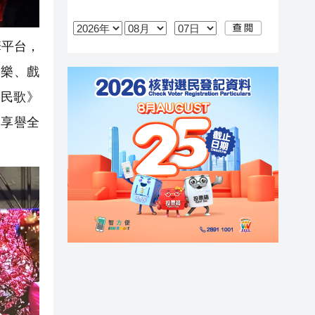
華平台，
器樂、戲
民歌》
家享譽全