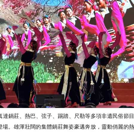
選真達鍋莊、熱巴、弦子、踢踏、尺勒等多項非遺民俗節
登場。雄渾壯闊的集體鍋莊舞姿豪邁奔放，靈動俏麗的