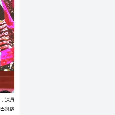
目，演員
熱巴舞婉