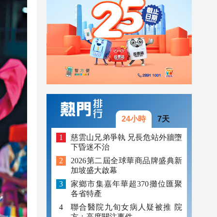
16:41
16:37
16:59
16:53
16:53
16:46
24小時
7天
16:45
慈雲山兄弟爭執 兄長危站外牆墮
下昏迷不治
16:43
2026第二屆全球華商品牌盛典新
加坡盛大啟幕
16:41
家鄉市集嘉年華超370攤位匯聚
16:37
各省特產
聯合醫院九旬女病人疑被推 院
方：高度關注事件