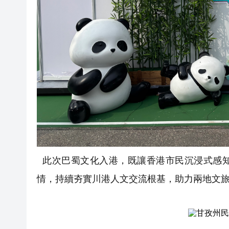
此次巴蜀文化入港，既讓香港市民沉浸式感知
情，持續夯實川港人文交流根基，助力兩地文