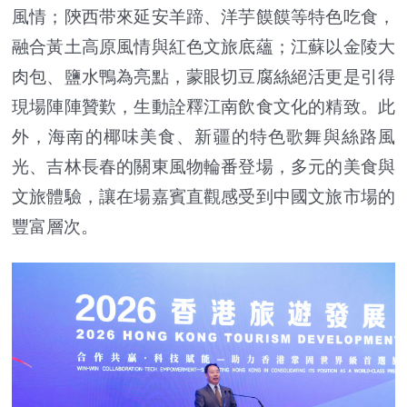
風情；陝西带來延安羊蹄、洋芋饃饃等特色吃食，
融合黃土高原風情與紅色文旅底蘊；江蘇以金陵大
肉包、鹽水鴨為亮點，蒙眼切豆腐絲絕活更是引得
現場陣陣贊歎，生動詮釋江南飲食文化的精致。此
外，海南的椰味美食、新疆的特色歌舞與絲路風
光、吉林長春的關東風物輪番登場，多元的美食與
文旅體驗，讓在場嘉賓直觀感受到中國文旅市場的
豐富層次。