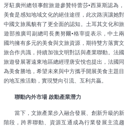
牙駐廣州總領事館旅遊參贊特蕾莎•西萊斯認為，
美食是感知地域文化的絕佳途徑，此次路演讓她對
中國文旅風貌有了更全面的認知。土耳其文化和旅
遊部推廣司副總司長奧努爾•格宰提表示，中土兩
國均擁有多元的美食與文旅資源，期待雙方落實文
旅合作共識，持續加強文明對話與產業聯動。法國
旅遊發展署遠東地區總經理唐安悅也提出，法國同
為美食勝地，希望未來與中方攜手開展美食主題目
的地互推活動，實現雙向引流、互利共贏。
聯動內外市場 啟動產業潛力
當下，文旅產業步入融合發展、創新升級的新
階段，跨界聯動、資源互通成為行業發展主流趨